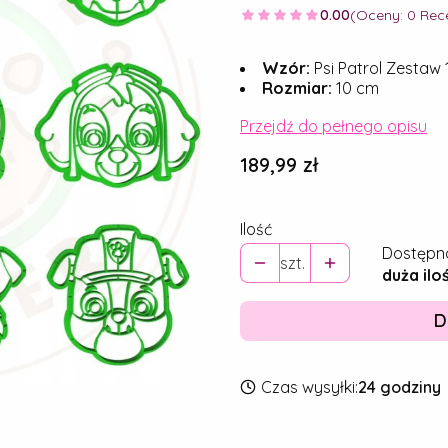
0.00
(Oceny: 0 Rece
Wzór:
Psi Patrol Zestaw
Rozmiar:
10 cm
Przejdź do pełnego opisu
Cena
189,99 zł
Ilość
Dostępn
szt.
duża ilo
D
Czas wysyłki:
24 godziny