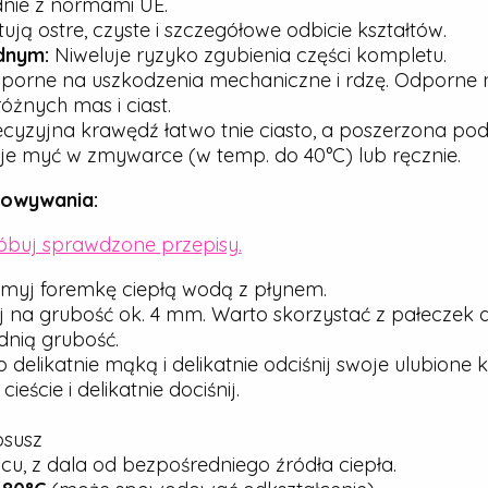
dnie z normami UE.
ją ostre, czyste i szczegółowe odbicie kształtów.
dnym:
Niweluje ryzyko zgubienia części kompletu.
porne na uszkodzenia mechaniczne i rdzę. Odporne n
óżnych mas i ciast.
cyzyjna krawędź łatwo tnie ciasto, a poszerzona pod
e myć w zmywarce (w temp. do 40°C) lub ręcznie.
howywania:
róbuj sprawdzone przepisy.
myj foremkę ciepłą wodą z płynem.
j na grubość ok. 4 mm. Warto skorzystać z pałeczek 
nią grubość.
elikatnie mąką i delikatnie odciśnij swoje ulubione ks
ście i delikatnie dociśnij.
osusz
u, z dala od bezpośredniego źródła ciepła.