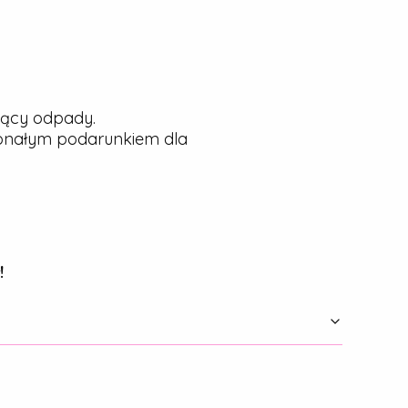
jący odpady.
konałym podarunkiem dla
!