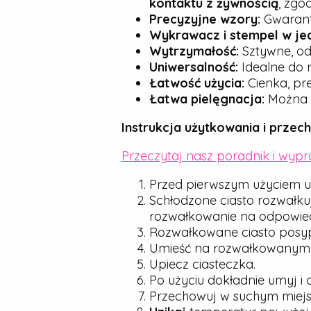
kontaktu z żywnością
, zgo
Precyzyjne wzory:
Gwarantu
Wykrawacz i stempel w je
Wytrzymałość:
Sztywne, od
Uniwersalność:
Idealne do r
Łatwość użycia:
Cienka, pre
Łatwa pielęgnacja:
Można j
Instrukcja użytkowania i przec
Przeczytaj nasz poradnik i wyp
Przed pierwszym użyciem u
Schłodzone ciasto rozwałku
rozwałkowanie na odpowied
Rozwałkowane ciasto posyp d
Umieść na rozwałkowanym cie
Upiecz ciasteczka.
Po użyciu dokładnie umyj i 
Przechowuj w suchym miejsc