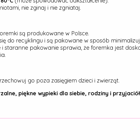
j
80°C
(może spowodować odkształcenie).
tami, nie zginaj i nie zgniataj.
oremki są produkowane w Polsce.
ię do recyklingu i są pakowane w sposób minimalizu
 i staranne pakowanie sprawia, że foremka jest dos
a.
rzechowuj go poza zasięgiem dzieci i zwierząt.
zalne, piękne wypieki dla siebie, rodziny i przyjaciół