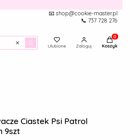
📧 shop@cookie-master.pl
📞 737 728 276
Produkty w ko
Wyczyść
Szukaj
Ulubione
Zaloguj
Koszyk
cze Ciastek Psi Patrol
 9szt