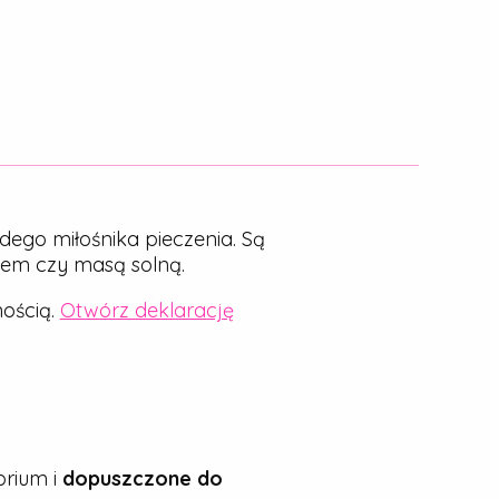
dego miłośnika pieczenia. Są
nem czy masą solną.
ością.
Otwórz deklarację
rium i
dopuszczone do