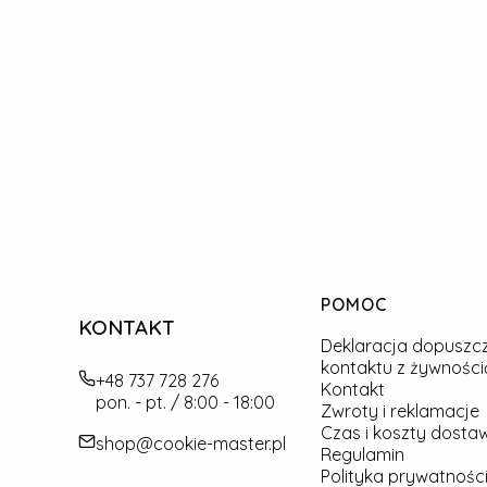
Linki w stopce
POMOC
KONTAKT
Deklaracja dopuszc
kontaktu z żywności
+48 737 728 276
Kontakt
pon. - pt. / 8:00 - 18:00
Zwroty i reklamacje
Czas i koszty dosta
shop@cookie-master.pl
Regulamin
Polityka prywatności