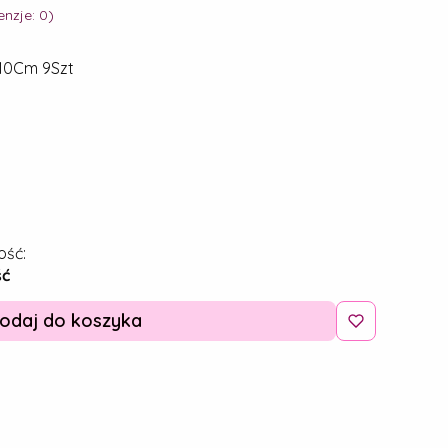
nzje: 0)
 10Cm 9Szt
ość:
ść
odaj do koszyka