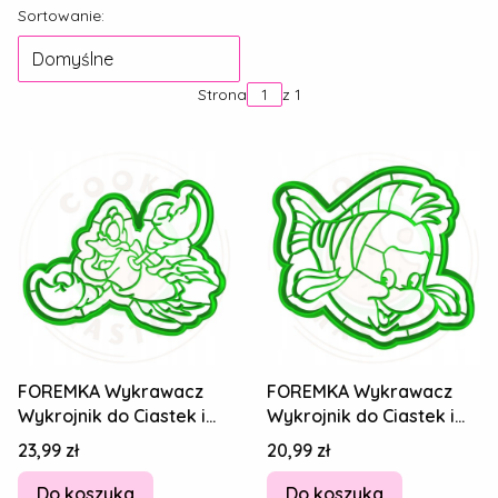
Lista produktów
Sortowanie:
Domyślne
Strona
z 1
FOREMKA Wykrawacz
FOREMKA Wykrawacz
Wykrojnik do Ciastek i
Wykrojnik do Ciastek i
Pierników ARIELKA -
Pierników - Arielka
Cena
Cena
23,99 zł
20,99 zł
Sebastian 12cm
Florek 1 12cm
Do koszyka
Do koszyka