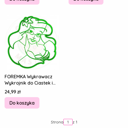
FOREMKA Wykrawacz
Wykrojnik do Ciastek i
Pierników - Arielka XXL
Cena
24,99 zł
14cm
Do koszyka
Strona
z 1