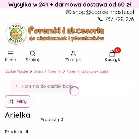
Wysyłka w 24h + darmowa dostawa od 60 zł
📧 shop@cookie-master.pl
📞 737 728 276
Otwórz wyszukiwarkę
Produkty w k
Menu
Szukaj
Zaloguj
Koszyk
Cookie Master
Sklep
Foremki
Foremki do ciastek bajki
Foremki do ciastek bajki
Filtry
Arielka
Produkty:
3
Produkty:
3