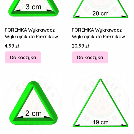
FOREMKA Wykrawacz
FOREMKA Wykrawacz
Wykrojnik do Pierników
Wykrojnik do Pierników
Figury geometryczne -
Figury geometryczne -
Cena
Cena
4,99 zł
20,99 zł
TRÓJKĄT 3cm
TRÓJKĄT 20cm
Do koszyka
Do koszyka