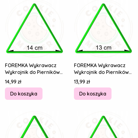
FOREMKA Wykrawacz
FOREMKA Wykrawacz
Wykrojnik do Pierników
Wykrojnik do Pierników
Figury geometryczne -
Figury geometryczne -
Cena
Cena
14,99 zł
13,99 zł
TRÓJKĄT 14cm
TRÓJKĄT 13cm
Do koszyka
Do koszyka