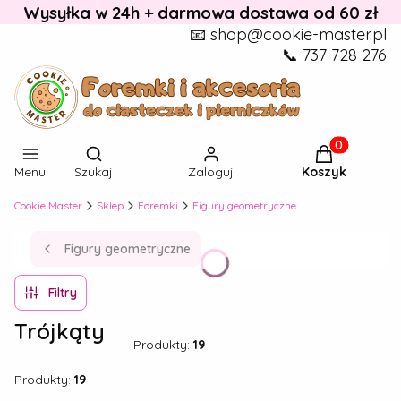
Wysyłka w 24h + darmowa dostawa od 60 zł
📧 shop@cookie-master.pl
📞 737 728 276
Otwórz wyszukiwarkę
Produkty w k
Menu
Szukaj
Zaloguj
Koszyk
Cookie Master
Sklep
Foremki
Figury geometryczne
Figury geometryczne
Filtry
Trójkąty
Produkty:
19
Produkty:
19