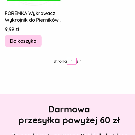
FOREMKA Wykrawacz
Wykrojnik do Pierników
Figury geometryczne -
Cena
9,99 zł
TRÓJKĄT 10cm
Do koszyka
Strona
z 1
Darmowa
przesyłka powyżej 60 zł