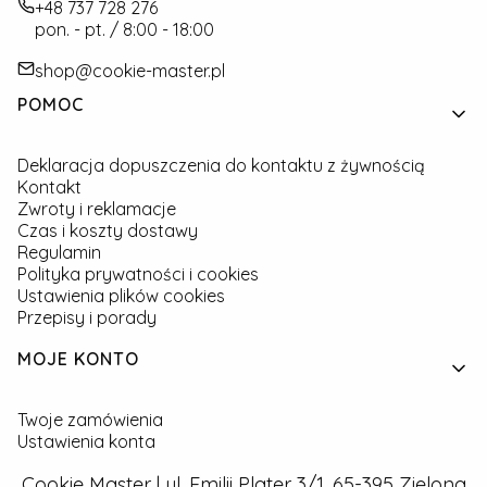
+48 737 728 276
pon. - pt. / 8:00 - 18:00
shop@cookie-master.pl
Linki w stopce
POMOC
Deklaracja dopuszczenia do kontaktu z żywnością
Kontakt
Zwroty i reklamacje
Czas i koszty dostawy
Regulamin
Polityka prywatności i cookies
Ustawienia plików cookies
Przepisy i porady
MOJE KONTO
Twoje zamówienia
Ustawienia konta
Cookie Master | ul. Emilii Plater 3/1, 65-395 Zielona