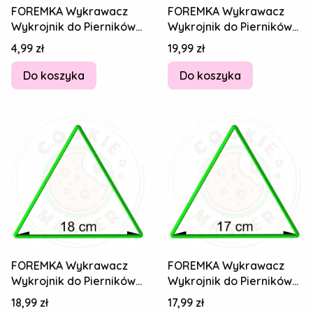
FOREMKA Wykrawacz
FOREMKA Wykrawacz
Wykrojnik do Pierników
Wykrojnik do Pierników
Figury geometryczne -
Figury geometryczne -
Cena
Cena
4,99 zł
19,99 zł
TRÓJKĄT 2cm
TRÓJKĄT 19cm
Do koszyka
Do koszyka
FOREMKA Wykrawacz
FOREMKA Wykrawacz
Wykrojnik do Pierników
Wykrojnik do Pierników
Figury geometryczne -
Figury geometryczne -
Cena
Cena
18,99 zł
17,99 zł
TRÓJKĄT 18cm
TRÓJKĄT 17cm