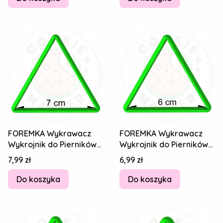
FOREMKA Wykrawacz
FOREMKA Wykrawacz
Wykrojnik do Pierników
Wykrojnik do Pierników
Figury geometryczne -
Figury geometryczne -
Cena
Cena
7,99 zł
6,99 zł
TRÓJKĄT 7cm
TRÓJKĄT 6cm
Do koszyka
Do koszyka