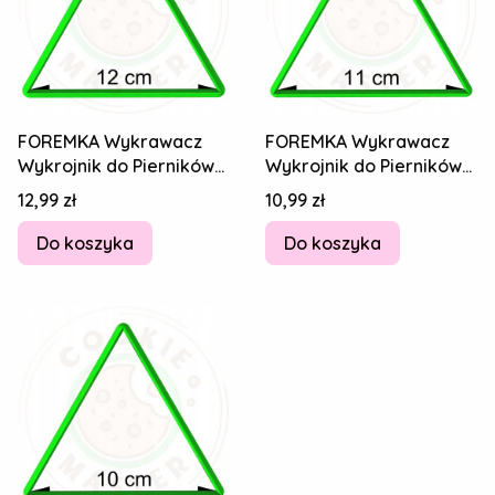
FOREMKA Wykrawacz
FOREMKA Wykrawacz
Wykrojnik do Pierników
Wykrojnik do Pierników
Figury geometryczne -
Figury geometryczne -
Cena
Cena
12,99 zł
10,99 zł
TRÓJKĄT 12cm
TRÓJKĄT 11cm
Do koszyka
Do koszyka