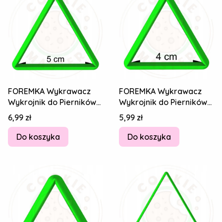
FOREMKA Wykrawacz
FOREMKA Wykrawacz
Wykrojnik do Pierników
Wykrojnik do Pierników
Figury geometryczne -
Figury geometryczne -
Cena
Cena
6,99 zł
5,99 zł
TRÓJKĄT 5cm
TRÓJKĄT 4cm
Do koszyka
Do koszyka