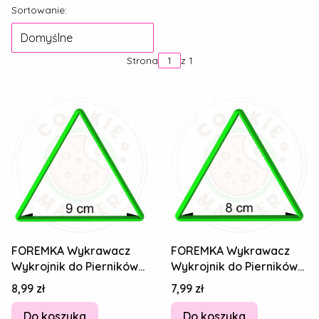
Lista produktów
Sortowanie:
Domyślne
Strona
z 1
FOREMKA Wykrawacz
FOREMKA Wykrawacz
Wykrojnik do Pierników
Wykrojnik do Pierników
Figury geometryczne -
Figury geometryczne -
Cena
Cena
8,99 zł
7,99 zł
TRÓJKĄT 9cm
TRÓJKĄT 8cm
Do koszyka
Do koszyka