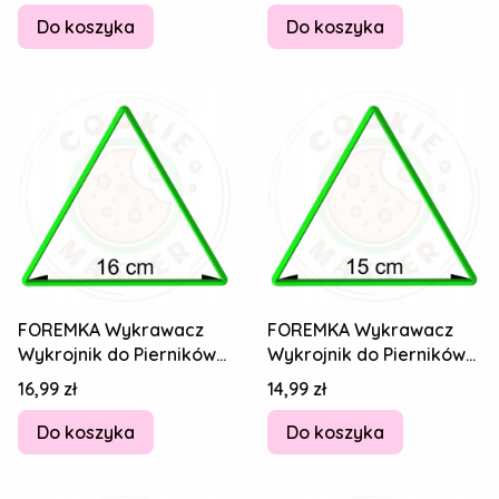
Do koszyka
Do koszyka
FOREMKA Wykrawacz
FOREMKA Wykrawacz
Wykrojnik do Pierników
Wykrojnik do Pierników
Figury geometryczne -
Figury geometryczne -
Cena
Cena
16,99 zł
14,99 zł
TRÓJKĄT 16cm
TRÓJKĄT 15cm
Do koszyka
Do koszyka