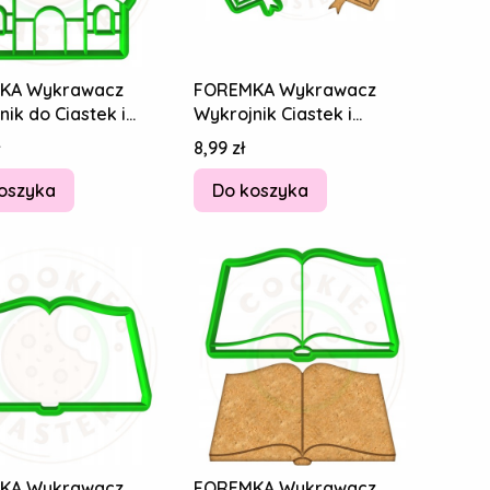
KA Wykrawacz
FOREMKA Wykrawacz
ik do Ciastek i
Wykrojnik Ciastek i
ków KOMUNIA -
Pierników KOMUNIA Pismo
Cena
8,99 zł
ł 8cm
Święte Biblia
oszyka
Do koszyka
KA Wykrawacz
FOREMKA Wykrawacz