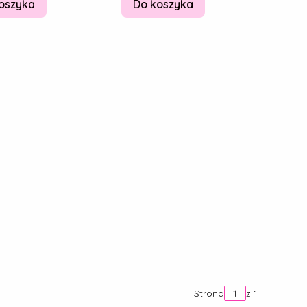
oszyka
Do koszyka
Strona
z 1