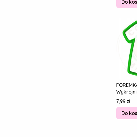
Do ko
FOREMK
Wykrojni
Piernikó
Cena
7,99 zł
Suknia 
Do ko