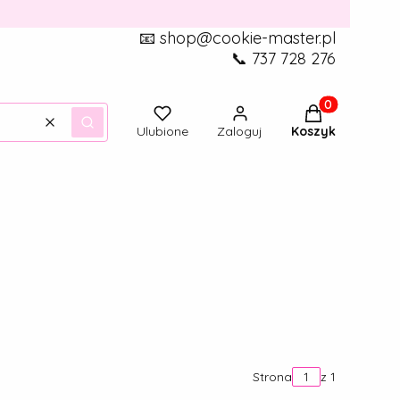
📧 shop@cookie-master.pl
📞 737 728 276
Produkty w ko
Wyczyść
Szukaj
Ulubione
Zaloguj
Koszyk
Strona
z 1