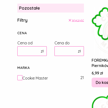
Pozostałe
Filtry
Wyczyść
CENA
Cena od
Cena do
zł
zł
FOREMKA
Pierników
MARKA
KOMUNIA 
Cena
6,99 zł
Przepisy
Marka
21
Cookie Master
Do ko