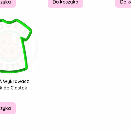
szyka
Do koszyka
Do k
A Wykrawacz
k do Ciastek i
w KOMUNIA -Alba
8cm
szyka