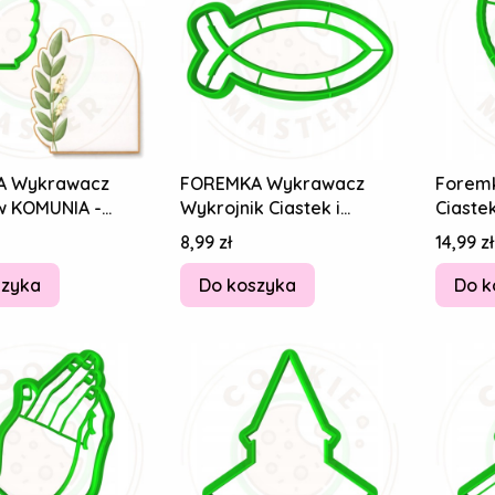
A Wykrawacz
FOREMKA Wykrawacz
Forem
w KOMUNIA -
Wykrojnik Ciastek i
Ciaste
 Plakietka Ramka
Pierników KOMUNIA
Różani
Cena
Cena
8,99 zł
14,99 zł
a 8cm
Symbol Ryby Ichthys
szyka
Do koszyka
Do k