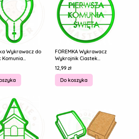
ka Wykrawacz do
FOREMKA Wykrawacz
k Komunia
Wykrojnik Ciastek
ec 1
Pierników Napis Pierwsza
Cena
12,99 zł
Komunia Święta
oszyka
Do koszyka