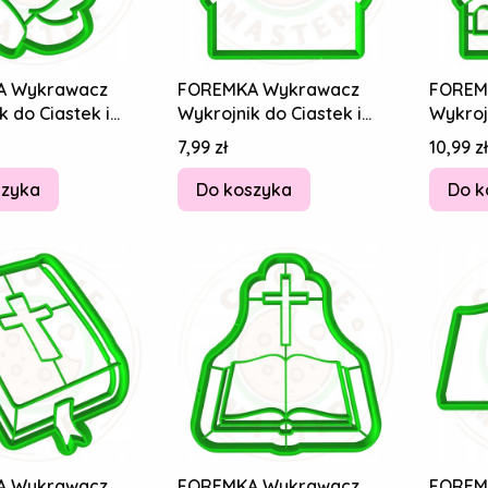
A Wykrawacz
FOREMKA Wykrawacz
FOREM
k do Ciastek i
Wykrojnik do Ciastek i
Wykrojn
w KOMUNIA -
Pierników KOMUNIA -
Pierni
Cena
Cena
7,99 zł
10,99 zł
a
Kościół 8cm
Kośció
szyka
Do koszyka
Do k
A Wykrawacz
FOREMKA Wykrawacz
FOREM