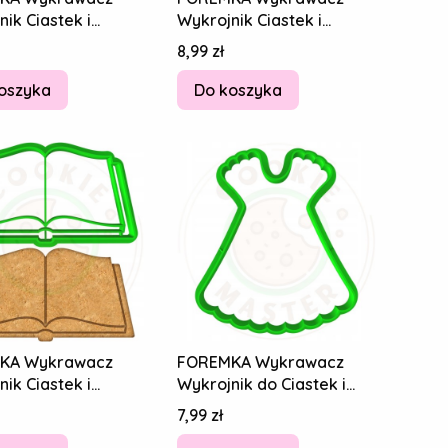
ik Ciastek i
Wykrojnik Ciastek i
ków KOMUNIA Pismo
Pierników KOMUNIA Pismo
Cena
8,99 zł
Biblia
Święte Biblia
oszyka
Do koszyka
KA Wykrawacz
FOREMKA Wykrawacz
ik Ciastek i
Wykrojnik do Ciastek i
ków KOMUNIA Pismo
Pierników KOMUNIA -Alba
Cena
7,99 zł
Biblia
Suknia 8cm