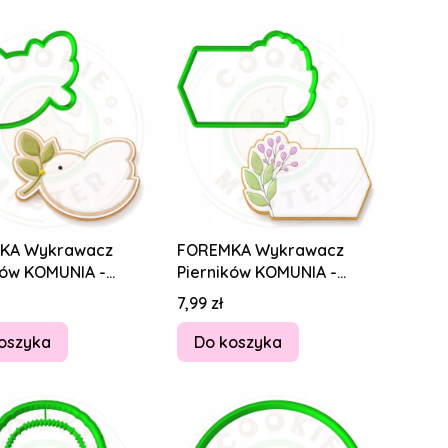
KA Wykrawacz
FOREMKA Wykrawacz
ków KOMUNIA -
Pierników KOMUNIA -
ta Plakietka Ramka
Etykieta Plakietka Ramka
Cena
7,99 zł
ek 9cm
życzenia 9cm
oszyka
Do koszyka