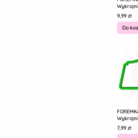
Wykrojni
Piernik
Cena
9,99 zł
Święte Bi
Do ko
FOREMK
Wykrojni
Piernik
Cena
7,99 zł
Święte Bi