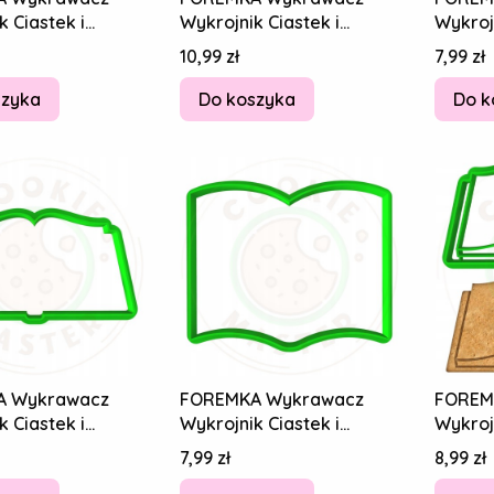
k Ciastek i
Wykrojnik Ciastek i
Wykrojn
ów KOMUNIA Pismo
Pierników KOMUNIA Pismo
Pierni
Cena
Cena
10,99 zł
7,99 zł
blia
Święte Biblia
Święte 
szyka
Do koszyka
Do k
A Wykrawacz
FOREMKA Wykrawacz
FOREM
k Ciastek i
Wykrojnik Ciastek i
Wykrojn
ów KOMUNIA Pismo
Pierników KOMUNIA Pismo
Pierni
Cena
Cena
7,99 zł
8,99 zł
blia
Święte Biblia
Święte 