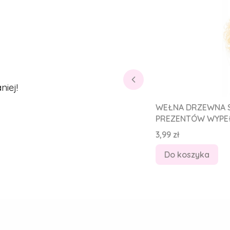
iej!
WEŁNA DRZEWNA S
PREZENTÓW WYPEŁ
Cena
3,99 zł
Do koszyka