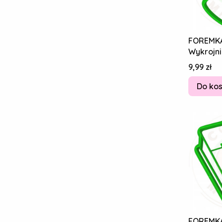
FOREMK
Wykrojni
Piernikó
Cena
9,99 zł
Modlitw
Do ko
FOREMK