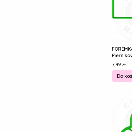
FOREMK
Piernikó
Etykieta
Cena
7,99 zł
życzeni
Do ko