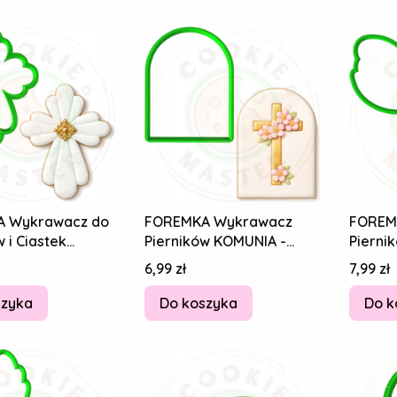
 Wykrawacz do
FOREMKA Wykrawacz
FOREM
 i Ciastek
Pierników KOMUNIA -
Pierni
- Krzyż 8cm +
Etykieta Plakietka Ramka
Etykie
Cena
Cena
6,99 zł
7,99 zł
życzenia 8cm
Gołąb
szyka
Do koszyka
Do k