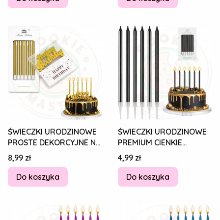
ŚWIECZKI URODZINOWE
ŚWIECZKI URODZINOWE
PROSTE DEKORCYJNE NA
PREMIUM CIENKIE
TORT ZŁOTE 6 szt +
PROSTE DEKORCYJNE NA
Cena
Cena
8,99 zł
4,99 zł
Happy Birthday
TORT CZARNE 6 szt.
Do koszyka
Do koszyka