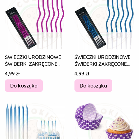
ŚWIECZKI URODZINOWE
ŚWIECZKI URODZINOWE
ŚWIDERKI ZAKRĘCONE
ŚWIDERKI ZAKRĘCONE
DEKORCYJNE NA TORT
DEKORCYJNE NA TORT
Cena
Cena
4,99 zł
4,99 zł
RÓŻOWE 6 szt.
NIEBIESKIE 6 szt.
Do koszyka
Do koszyka