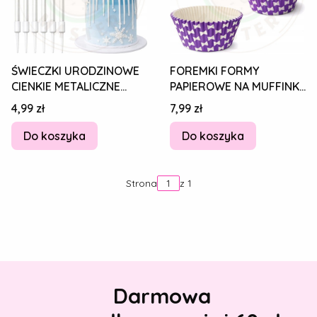
ŚWIECZKI URODZINOWE
FOREMKI FORMY
CIENKIE METALICZNE
PAPIEROWE NA MUFFINKI
PROSTE OMBRE BIAŁO-
BABECZKI PAPILOTKI DO
Cena
Cena
4,99 zł
7,99 zł
NIEBIESKIE 6 szt.
PIECZENIA 200 szt
Do koszyka
Do koszyka
Strona
z 1
Darmowa