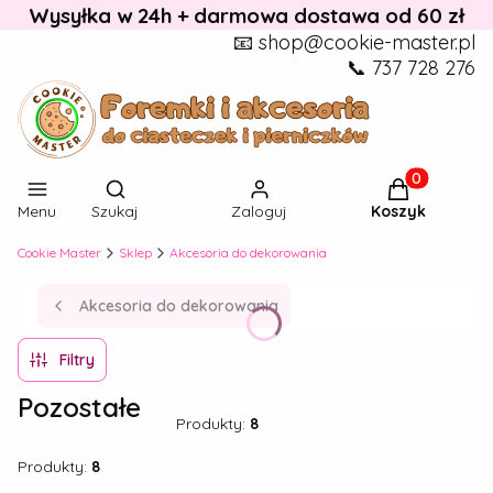
Wysyłka w 24h + darmowa dostawa od 60 zł
📧 shop@cookie-master.pl
📞 737 728 276
Otwórz wyszukiwarkę
Produkty w k
Menu
Szukaj
Zaloguj
Koszyk
Cookie Master
Sklep
Akcesoria do dekorowania
Akcesoria do dekorowania
Filtry
Pozostałe
Produkty:
8
Produkty:
8