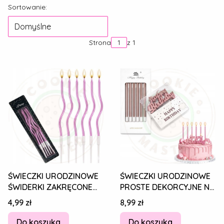
Lista produktów
Sortowanie:
Domyślne
Strona
z 1
ŚWIECZKI URODZINOWE
ŚWIECZKI URODZINOWE
ŚWIDERKI ZAKRĘCONE
PROSTE DEKORCYJNE NA
DEKORCYJNE NA TORT
TORT RÓŻOWE 6 szt +
Cena
Cena
4,99 zł
8,99 zł
RÓŻOWE 6 szt.
Happy Birthday
Do koszyka
Do koszyka