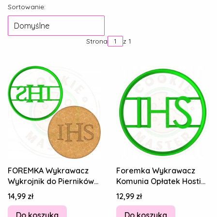
Lista produktów
Sortowanie:
Domyślne
Strona
z 1
FOREMKA Wykrawacz
Foremka Wykrawacz
Wykrojnik do Pierników
Komunia Opłatek Hostia
KOMUNIA Opłatek Hostia
IHS 1
Cena
Cena
14,99 zł
12,99 zł
IHS 8cm
Do koszyka
Do koszyka