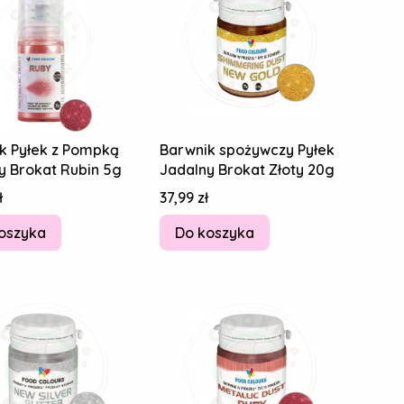
k Pyłek z Pompką
Barwnik spożywczy Pyłek
y Brokat Rubin 5g
Jadalny Brokat Złoty 20g
Cena
ł
37,99 zł
oszyka
Do koszyka