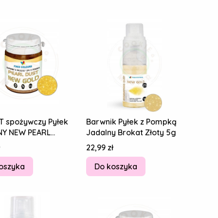
 spożywczy Pyłek
Barwnik Pyłek z Pompką
NY NEW PEARL
Jadalny Brokat Złoty 5g
NOWY PERŁOWY
Cena
22,99 zł
 20g
oszyka
Do koszyka