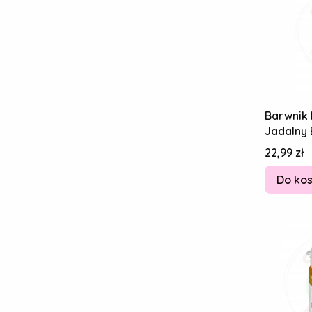
Barwnik 
Jadalny 
Cena
22,99 zł
Do ko