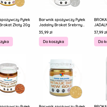
spożywczy Pyłek
Barwnik spożywczy Pyłek
BROKAT
Brokat Złoty 20g
Jadalny Brokat Srebrny
JADALN
20g
GLITT
Cena
Cena
35,99 zł
37,99 zł
20g
szyka
Do koszyka
Do k
spożywczy Pyłek
Barwnik spożywczy Pyłek
BROKA