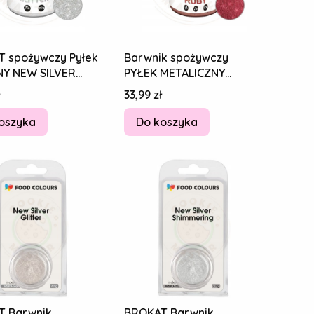
 spożywczy Pyłek
Barwnik spożywczy
Y NEW SILVER
PYŁEK METALICZNY
ER NOWY SREBRNY
Jadalny Brokat Rubin 20g
Cena
33,99 zł
oszyka
Do koszyka
T Barwnik
BROKAT Barwnik