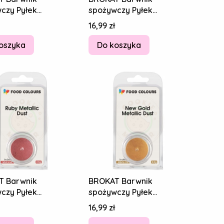
czy Pyłek
spożywczy Pyłek
Y Glitter New
JADALNY New Silver
Cena
16,99 zł
 SREBRNY 2,5g
Shimmering SREBRNY
2,5g
oszyka
Do koszyka
T Barwnik
BROKAT Barwnik
czy Pyłek
spożywczy Pyłek
Y RUBY Metallic
JADALNY New Gold
Cena
16,99 zł
 RUBINOWY 2,5g
Metallic NOWY ZŁOTY