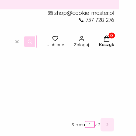
📧 shop@cookie-master.pl
📞 737 728 276
Produkty w ko
Wyczyść
Szukaj
Ulubione
Zaloguj
Koszyk
Strona
z 2
Następne pr