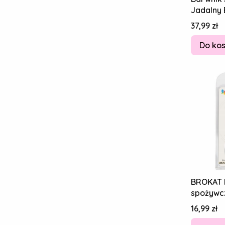
Jadalny 
20g
Cena
37,99 zł
Do ko
BROKAT 
spożywc
JADALNY
Cena
16,99 zł
NOWY PE