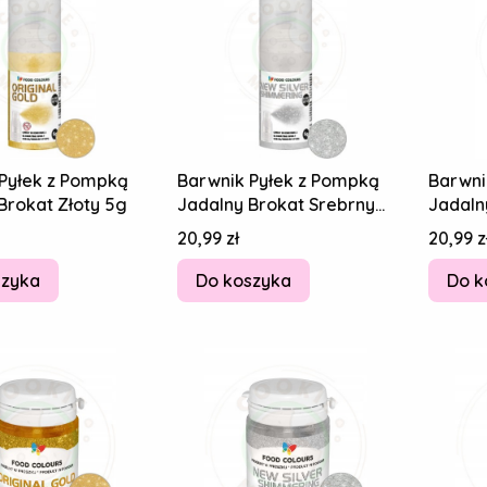
Pyłek z Pompką
Barwnik Pyłek z Pompką
Barwni
Brokat Złoty 5g
Jadalny Brokat Srebrny
Jadaln
5g
Cena
Cena
20,99 zł
20,99 z
szyka
Do koszyka
Do k