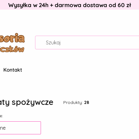
Wysyłka w 24h + darmowa dostawa od 60 zł
Kontakt
aty spożywcze
Produkty:
28
 produktów
e:
ne