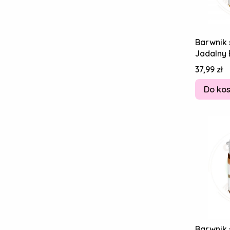
Barwnik 
Jadalny 
Cena
37,99 zł
Do ko
Barwnik 