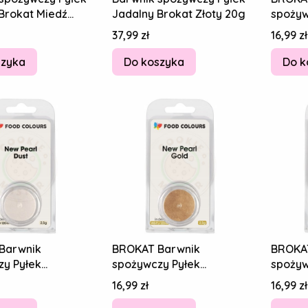
Brokat Miedź
Jadalny Brokat Złoty 20g
spożyw
JADALN
Cena
Cena
37,99 zł
16,99 zł
Silver
szyka
Do koszyka
Do k
Barwnik
BROKAT Barwnik
BROKA
zy Pyłek
spożywczy Pyłek
spożyw
 New Pearl
JADALNY New Pearl Gold
JADALN
Cena
Cena
16,99 zł
16,99 zł
RŁOWY 2,5g
PERŁOWY ZŁOTY 2,5g
RUBIN