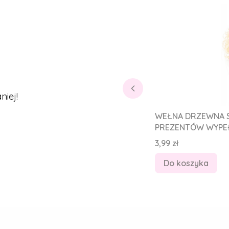
iej!
WEŁNA DRZEWNA S
PREZENTÓW WYPEŁ
Cena
3,99 zł
Do koszyka