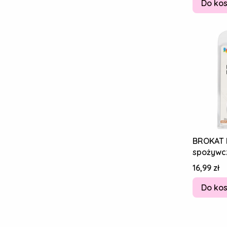
Do ko
BROKAT 
spożywc
JADALNY
Cena
16,99 zł
Metallic
Do ko