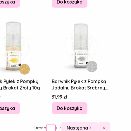
2,5g
oszyka
Do koszyka
k Pyłek z Pompką
Barwnik Pyłek z Pompką
y Brokat Złoty 10g
Jadalny Brokat Srebrny
10g
Cena
ł
31,99 zł
oszyka
Do koszyka
Następna
Strona
z 2
Przejdź do o