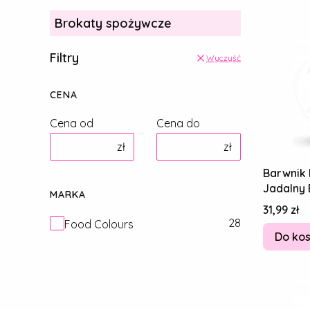
Brokaty spożywcze
Filtry
Wyczyść
CENA
Cena od
Cena do
zł
zł
Barwnik 
Jadalny 
MARKA
Cena
31,99 zł
Marka
28
Food Colours
Do ko