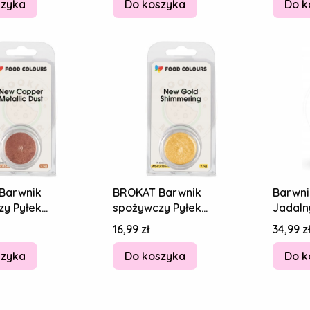
szyka
Do koszyka
Do k
Barwnik
BROKAT Barwnik
Barwni
zy Pyłek
spożywczy Pyłek
Jadaln
 New Copper
JADALNY New Gold
Cena
Cena
16,99 zł
34,99 z
 MIEDZIANY 2,5g
Shimmering NOWY ZŁOTY
2,5g
szyka
Do koszyka
Do k