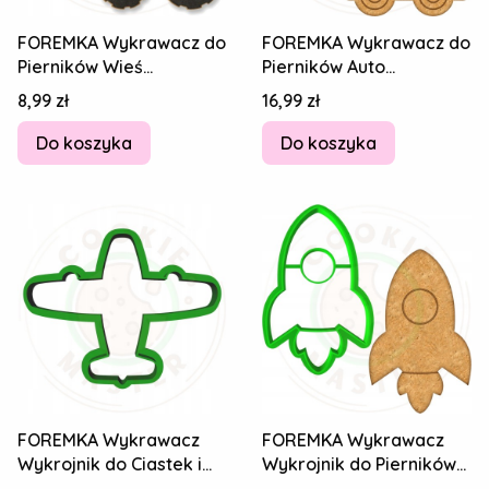
FOREMKA Wykrawacz do
FOREMKA Wykrawacz do
Pierników Wieś
Pierników Auto
Samochód Pojazd AUTO
Ciężarówka Kipper
Cena
Cena
8,99 zł
16,99 zł
Traktor 8cm
Dumper WYWROTKA
8cm
Do koszyka
Do koszyka
FOREMKA Wykrawacz
FOREMKA Wykrawacz
Wykrojnik do Ciastek i
Wykrojnik do Pierników
Pierników - Samolot 8cm
KOSMOS Astronauta