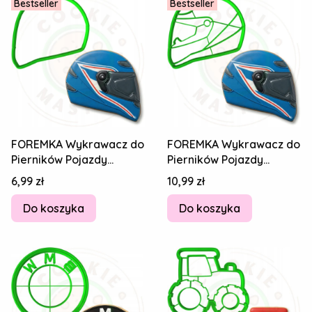
Bestseller
Bestseller
FOREMKA Wykrawacz do
FOREMKA Wykrawacz do
Pierników Pojazdy
Pierników Pojazdy
MOTOCYKLE Motory
MOTOCYKLE Motory
Cena
Cena
6,99 zł
10,99 zł
KASK 8cm + Przepisy
KASK 8cm + Przepisy
Do koszyka
Do koszyka