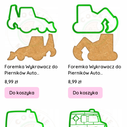
Foremka Wykrawacz do
Foremka Wykrawacz do
Pierników Auto
Pierników Auto
Koparkoładowarka
Koparkoładowarka
Cena
Cena
8,99 zł
8,99 zł
Spychacz Koparka 12cm
Spychacz Koparka 10cm
Do koszyka
Do koszyka