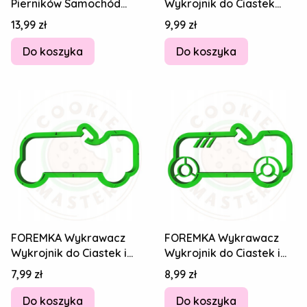
Pierników Samochód
Wykrojnik do Ciastek
Pojazd Bus AUTO ŻUK
Pierników POJAZD
Cena
Cena
13,99 zł
9,99 zł
Lublin 10cm
Samochód Auto 10cm
Do koszyka
Do koszyka
FOREMKA Wykrawacz
FOREMKA Wykrawacz
Wykrojnik do Ciastek i
Wykrojnik do Ciastek i
Pierników POJAZD
Pierników POJAZD
Cena
Cena
7,99 zł
8,99 zł
Samochód Auto 8cm
Samochód Auto 8cm
Do koszyka
Do koszyka