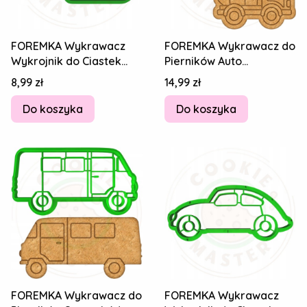
FOREMKA Wykrawacz
FOREMKA Wykrawacz do
Wykrojnik do Ciastek
Pierników Auto
Pierników Śmigłowiec
Ciężarówka Betonowóz
Cena
Cena
8,99 zł
14,99 zł
Helikopter 8cm
BETONIARKA 8cm
Do koszyka
Do koszyka
FOREMKA Wykrawacz do
FOREMKA Wykrawacz