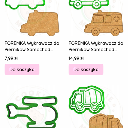
FOREMKA Wykrawacz do
FOREMKA Wykrawacz do
Pierników Samochód
Pierników Samochód
Pojazd Bus AUTO
Pojazd Bus AUTO
Cena
Cena
7,99 zł
14,99 zł
KARETKA POGOTOWIA
KARETKA POGOTOWIA
Do koszyka
Do koszyka