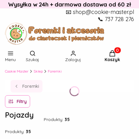
Wysyłka w 24h + darmowa dostawa od 60 zł
📧 shop@cookie-master.pl
📞 737 728 276
Otwórz wyszukiwarkę
Produkty w k
Menu
Szukaj
Zaloguj
Koszyk
Cookie Master
Sklep
Foremki
Foremki
Filtry
Pojazdy
Produkty:
35
Produkty:
35