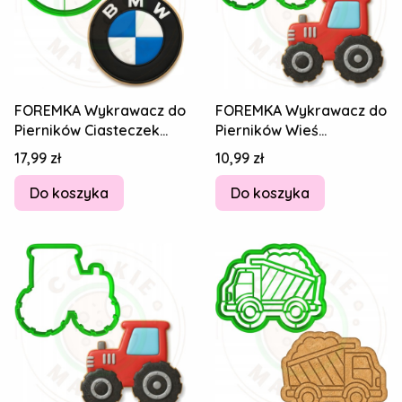
FOREMKA Wykrawacz do
FOREMKA Wykrawacz do
Pierników Ciasteczek
Pierników Wieś
Auto Samochód Znak
Samochód Pojazd AUTO
Cena
Cena
17,99 zł
10,99 zł
Logo BMW 8cm
Traktor 8cm
Do koszyka
Do koszyka