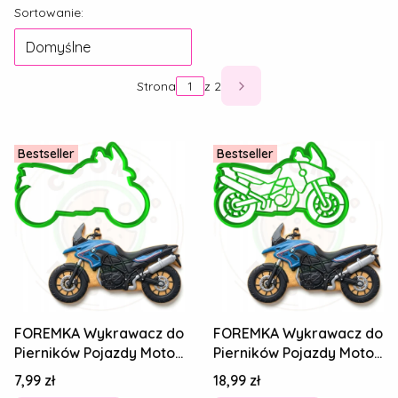
Lista produktów
Sortowanie:
Domyślne
Strona
z 2
Następne produkty
Bestseller
Bestseller
FOREMKA Wykrawacz do
FOREMKA Wykrawacz do
Pierników Pojazdy Motor
Pierników Pojazdy Motor
MOTOCYKL Enduro 10cm
MOTOCYKL Enduro 10cm
Cena
Cena
7,99 zł
18,99 zł
+Przepis
+Przepis