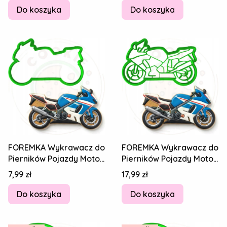
Do koszyka
Do koszyka
FOREMKA Wykrawacz do
FOREMKA Wykrawacz do
Pierników Pojazdy Motor
Pierników Pojazdy Motor
MOTOCYKL Ścigacz 10cm
MOTOCYKL Ścigacz 10cm
Cena
Cena
7,99 zł
17,99 zł
+Przepis
+Przepis
Do koszyka
Do koszyka