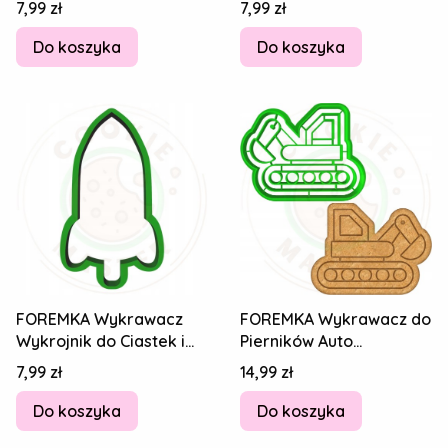
Cena
Cena
7,99 zł
7,99 zł
Rakieta 8cm
Do koszyka
Do koszyka
FOREMKA Wykrawacz
FOREMKA Wykrawacz do
Wykrojnik do Ciastek i
Pierników Auto
Pierników - Kosmos
Koparkoładowarka
Cena
Cena
7,99 zł
14,99 zł
Rakieta 8cm
Spychacz KOPARKA 8cm
Do koszyka
Do koszyka