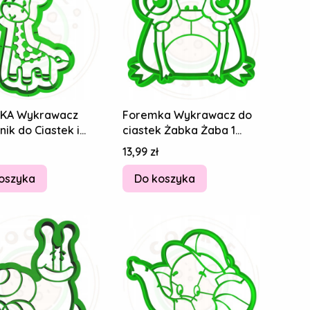
KA Wykrawacz
Foremka Wykrawacz do
ik do Ciastek i
ciastek Żabka Żaba 1
ów - Safari Afryka
8cm
Cena
13,99 zł
oszyka
Do koszyka