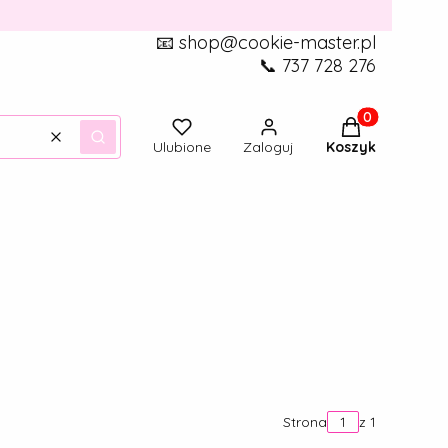
📧 shop@cookie-master.pl
📞 737 728 276
Produkty w ko
Wyczyść
Szukaj
Ulubione
Zaloguj
Koszyk
Strona
z 1