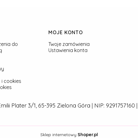
MOJE KONTO
zenia do
Twoje zamówienia
ą
Ustawienia konta
wy
 i cookies
okies
 Emilii Plater 3/1, 65-395 Zielona Góra | NIP: 929175716
Sklep internetowy
Shoper.pl