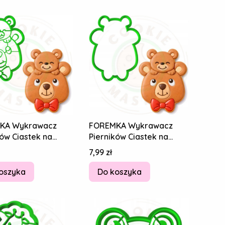
KA Wykrawacz
FOREMKA Wykrawacz
ków Ciastek na
Pierników Ciastek na
BABCI I DZIADKA
DZIEŃ BABCI I DZIADKA
Cena
7,99 zł
Miś 10cm
Misie Miś 10cm
oszyka
Do koszyka