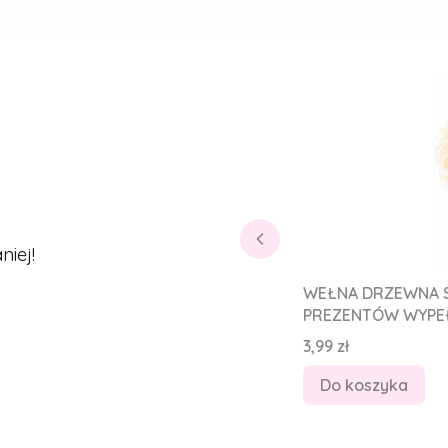
iej!
WEŁNA DRZEWNA S
PREZENTÓW WYPEŁ
Cena
3,99 zł
Do koszyka