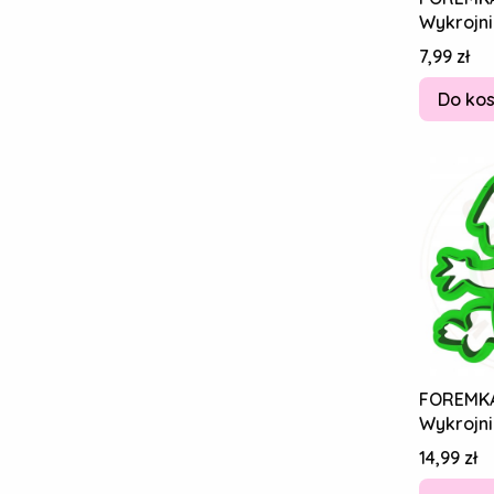
Wykrojni
Piernikó
Cena
7,99 zł
Słoń 8c
Do ko
FOREMK
Wykrojni
Piernikó
Cena
14,99 zł
Krokody