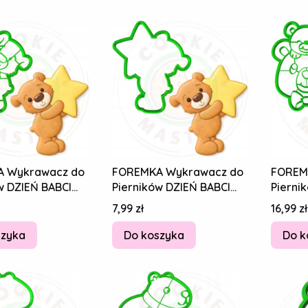
 Wykrawacz do
FOREMKA Wykrawacz do
FOREM
w DZIEŃ BABCI
Pierników DZIEŃ BABCI
Pierni
I TATY Pluszak
DZIADKA I TATY Pluszak
DZIEŃ 
Cena
Cena
7,99 zł
16,99 zł
m
MIŚ 10cm
Misie 
szyka
Do koszyka
Do k