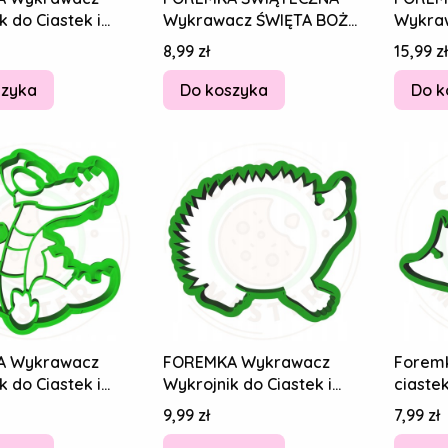
k do Ciastek i
Wykrawacz ŚWIĘTA BOŻE
Wykra
w - Zoo Słonik
NARODZENIE Miś
NAROD
Cena
Cena
8,99 zł
15,99 zł
m
Niedźwiadek 10cm
Niedźw
szyka
Do koszyka
Do k
A Wykrawacz
FOREMKA Wykrawacz
Foremk
k do Ciastek i
Wykrojnik do Ciastek i
ciaste
w - Safari Afryka
Pierników - Jeżyk Jeż
Cena
Cena
9,99 zł
7,99 zł
l
8cm