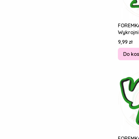
FOREMK
Wykrojni
Piernikó
Cena
9,99 zł
8cm
Do ko
FOREMK