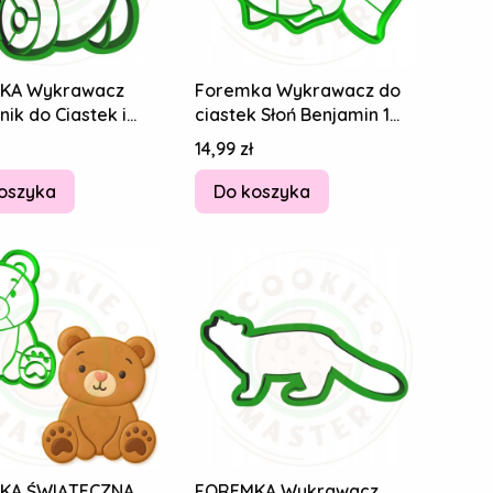
KA Wykrawacz
Foremka Wykrawacz do
ik do Ciastek i
ciastek Słoń Benjamin 1
ków - Ślimaczek
10cm
Cena
14,99 zł
oszyka
Do koszyka
KA ŚWIĄTECZNA
FOREMKA Wykrawacz