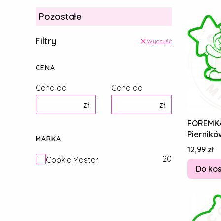
Pozostałe
Filtry
Wyczyść
CENA
Cena od
Cena do
zł
zł
FOREMKA
Piernikó
MARKA
DZIADKA 
Cena
12,99 zł
MIŚ 10c
Marka
20
Cookie Master
Do ko