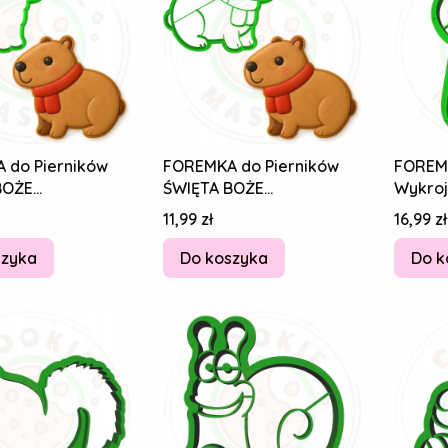
 do Pierników
FOREMKA do Pierników
FOREM
BOŻE
ŚWIĘTA BOŻE
Wykrojn
NIE Zwierzęta
NARODZENIE Zwierzęta
Piernik
Cena
Cena
11,99 zł
16,99 zł
A kawaii 10cm
KAPIBARA kawaii 10cm
Żyrafa
szyka
Do koszyka
Do k