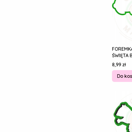
FOREMKA
ŚWIĘTA 
NARODZE
Cena
8,99 zł
KAPIBAR
Do ko