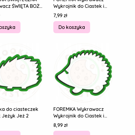
wacz ŚWIĘTA BOŻE
Wykrojnik do Ciastek i
ZENIE Miś
Pierników - Zoo Łasica
Cena
7,99 zł
iadek 10cm
Kuna 8cm
oszyka
Do koszyka
a do ciasteczek
FOREMKA Wykrawacz
k Jeżyk Jeż 2
Wykrojnik do Ciastek i
Pierników - Jeżyk Jeż 1
Cena
8,99 zł