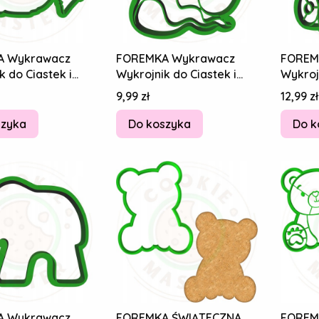
A Wykrawacz
FOREMKA Wykrawacz
FOREM
k do Ciastek i
Wykrojnik do Ciastek i
Wykrojn
w - Wiewiórka
Pierników - Ślimaczek
Pierni
Cena
Cena
9,99 zł
12,99 zł
Ślimak 8cm
Ślimak
szyka
Do koszyka
Do k
A Wykrawacz
FOREMKA ŚWIĄTECZNA
FOREM