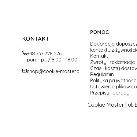
Linki w stopce
POMOC
KONTAKT
Deklaracja dopuszc
kontaktu z żywności
+48 737 728 276
Kontakt
pon. - pt. / 8:00 - 18:00
Zwroty i reklamacje
Czas i koszty dosta
shop@cookie-master.pl
Regulamin
Polityka prywatności
Ustawienia plików co
Przepisy i porady
Cookie Master | ul.