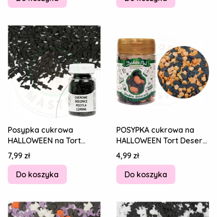
Posypka cukrowa
POSYPKA cukrowa na
HALLOWEEN na Tort
HALLOWEEN Tort Deser
Deser Pierniki Lody
Dekorpol DYNIE I
Cena
Cena
7,99 zł
4,99 zł
CZARNE MIOTŁY 30g
NIETOPERZE MIX 40g
Do koszyka
Do koszyka