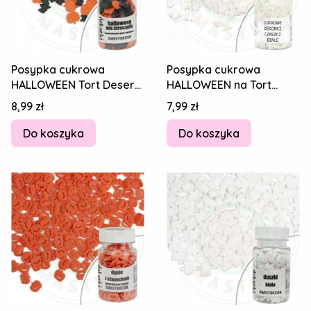
Posypka cukrowa
Posypka cukrowa
HALLOWEEN Tort Deser
HALLOWEEN na Tort
STRASZYDŁA DYNIE I
Pierniki Lody TRUPIE
Cena
Cena
8,99 zł
7,99 zł
NIETOPERZE MIX 30g
CZASZKI BIAŁE 30g
Do koszyka
Do koszyka