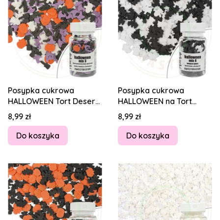
Posypka cukrowa
Posypka cukrowa
HALLOWEEN Tort Deser
HALLOWEEN na Tort
DYNIE DUCHY MIOTŁY
LATAJĄCE UPIORY DUCHY
Cena
Cena
8,99 zł
8,99 zł
KAPELUSZE MIX 3 30g
NIETOPERZE MIX 30g
Do koszyka
Do koszyka