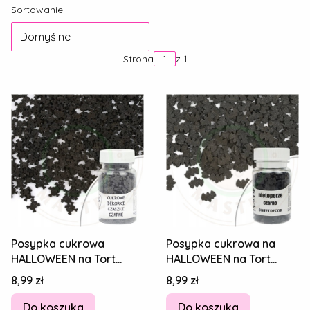
Lista produktów
Sortowanie:
Domyślne
Strona
z 1
Posypka cukrowa
Posypka cukrowa na
HALLOWEEN na Tort
HALLOWEEN na Tort
Pierniki Lody TRUPIE
Deser Pierniki CZARNE
Cena
Cena
8,99 zł
8,99 zł
CZASZKI CZARNE 30g
NIETOPERZE 30g
Do koszyka
Do koszyka