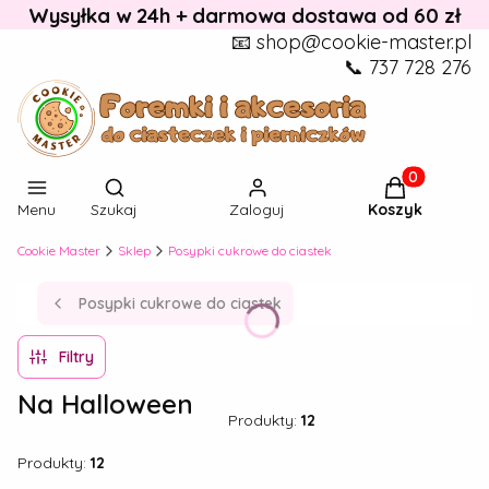
Wysyłka w 24h + darmowa dostawa od 60 zł
📧 shop@cookie-master.pl
📞 737 728 276
Otwórz wyszukiwarkę
Produkty w k
Menu
Szukaj
Zaloguj
Koszyk
Cookie Master
Sklep
Posypki cukrowe do ciastek
Posypki cukrowe do ciastek
Filtry
Na Halloween
Produkty:
12
Produkty:
12