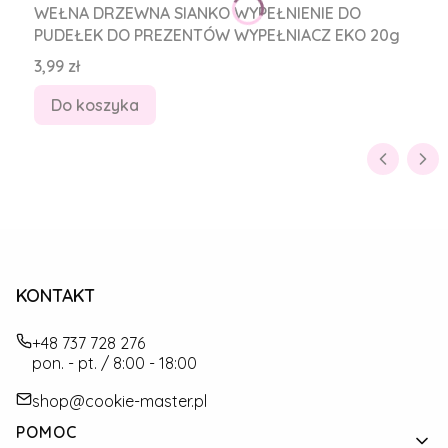
WEŁNA DRZEWNA SIANKO WYPEŁNIENIE DO
PUDEŁEK DO PREZENTÓW WYPEŁNIACZ EKO 20g
Cena
3,99 zł
Do koszyka
KONTAKT
+48 737 728 276
pon. - pt. / 8:00 - 18:00
shop@cookie-master.pl
Linki w stopce
POMOC