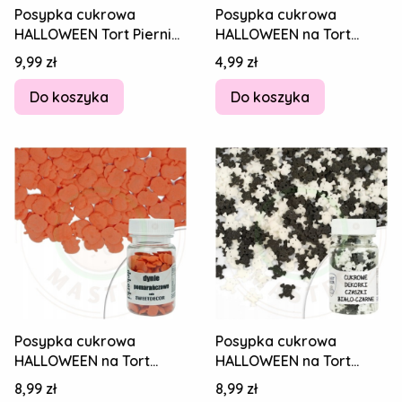
Posypka cukrowa
Posypka cukrowa
HALLOWEEN Tort Pierniki
HALLOWEEN na Tort
POMARAŃCZOWE DYNIE
Pierniki Lody DUCHY
Cena
Cena
9,99 zł
4,99 zł
Z UŚMIECHEM 30g
DUSZKI BIAŁE 30g
Do koszyka
Do koszyka
Posypka cukrowa
Posypka cukrowa
HALLOWEEN na Tort
HALLOWEEN na Tort
Deser Pierniki
Deser Lody BIAŁE I
Cena
Cena
8,99 zł
8,99 zł
POMARAŃCZOWE DYNIE
CZARNE CZASZKI MIX 30g