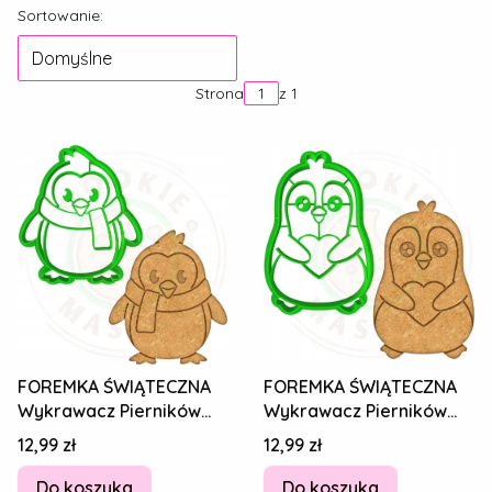
Lista produktów
Sortowanie:
Domyślne
Strona
z 1
FOREMKA ŚWIĄTECZNA
FOREMKA ŚWIĄTECZNA
Wykrawacz Pierników
Wykrawacz Pierników
ŚWIĘTA BOŻE
ŚWIĘTA BOŻE
Cena
Cena
12,99 zł
12,99 zł
NARODZENIE Pingwin
NARODZENIE Pingwin
8cm
8cm
Do koszyka
Do koszyka