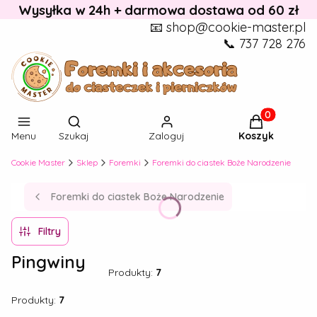
Wysyłka w 24h + darmowa dostawa od 60 zł
📧 shop@cookie-master.pl
📞 737 728 276
Otwórz wyszukiwarkę
Produkty w k
Menu
Szukaj
Zaloguj
Koszyk
Cookie Master
Sklep
Foremki
Foremki do ciastek Boże Narodzenie
Foremki do ciastek Boże Narodzenie
Filtry
Pingwiny
Produkty:
7
Produkty:
7