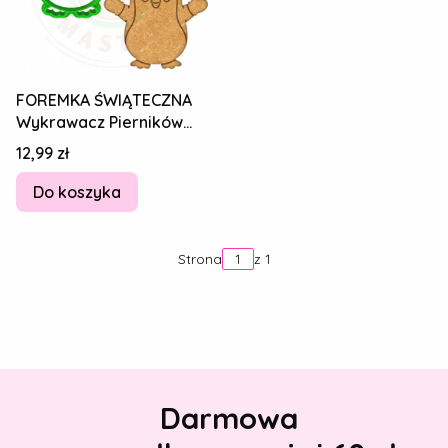
FOREMKA ŚWIĄTECZNA
Wykrawacz Pierników
ŚWIĘTA BOŻE
Cena
12,99 zł
NARODZENIE Pingwin
8cm
Do koszyka
Strona
z 1
Darmowa