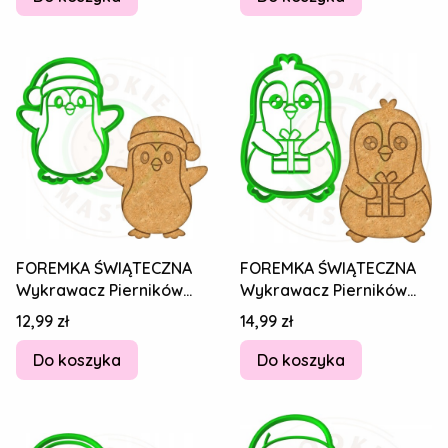
FOREMKA ŚWIĄTECZNA
FOREMKA ŚWIĄTECZNA
Wykrawacz Pierników
Wykrawacz Pierników
ŚWIĘTA BOŻE
ŚWIĘTA BOŻE
Cena
Cena
12,99 zł
14,99 zł
NARODZENIE Pingwin
NARODZENIE Pingwin
8cm
8cm
Do koszyka
Do koszyka