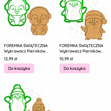
FOREMKA ŚWIĄTECZNA
FOREMKA ŚWIĄTECZNA
Wykrawacz Pierników
Wykrawacz Pierników
ŚWIĘTA BOŻE
ŚWIĘTA BOŻE
Cena
Cena
12,99 zł
10,99 zł
NARODZENIE Pingwin
NARODZENIE Pingwin
8cm
8cm
Do koszyka
Do koszyka