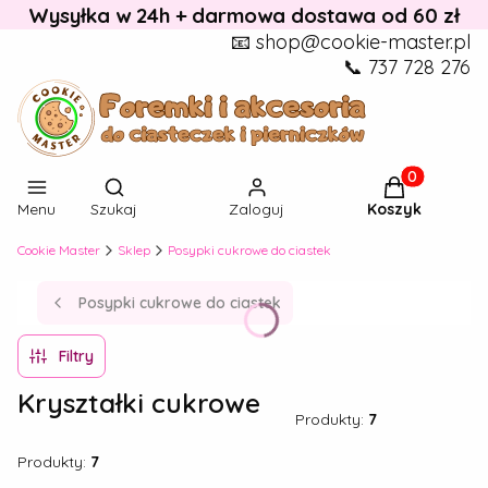
Wysyłka w 24h + darmowa dostawa od 60 zł
📧 shop@cookie-master.pl
📞 737 728 276
Otwórz wyszukiwarkę
Produkty w k
Menu
Szukaj
Zaloguj
Koszyk
Cookie Master
Sklep
Posypki cukrowe do ciastek
Posypki cukrowe do ciastek
Filtry
Kryształki cukrowe
Produkty:
7
Produkty:
7