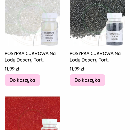
POSYPKA CUKROWA Na
POSYPKA CUKROWA Na
Lody Desery Tort
Lody Desery Tort
Kryształki cukrowe -
Kryształki cukrowe -
Cena
Cena
11,99 zł
11,99 zł
BIAŁE PERŁOWE 50g
CZARNE 50g
Do koszyka
Do koszyka