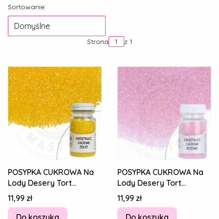
Lista produktów
Sortowanie:
Domyślne
Strona
z 1
POSYPKA CUKROWA Na
POSYPKA CUKROWA Na
Lody Desery Tort
Lody Desery Tort
Kryształki cukrowe -
Kryształki cukrowe -
Cena
Cena
11,99 zł
11,99 zł
ŻÓŁTE 50g
RÓŻOWE 50g
Do koszyka
Do koszyka