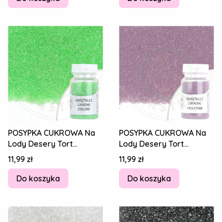
POSYPKA CUKROWA Na
POSYPKA CUKROWA Na
Lody Desery Tort
Lody Desery Tort
Kryształki cukrowe -
Kryształki cukrowe -
Cena
Cena
11,99 zł
11,99 zł
ZIELONE 50g
FIOLETOWY 50g
Do koszyka
Do koszyka