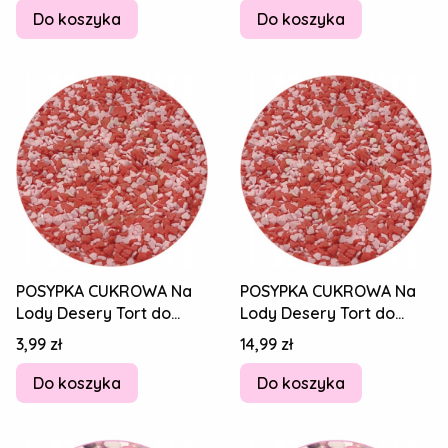
Do koszyka
Do koszyka
POSYPKA CUKROWA Na
POSYPKA CUKROWA Na
Lody Desery Tort do
Lody Desery Tort do
Lodów SERDUSZKA
Lodów SERDUSZKA
Cena
Cena
3,99 zł
14,99 zł
MICRO MIX 3-4mm 20g
MICRO MIX 3-4mm 100g
Do koszyka
Do koszyka