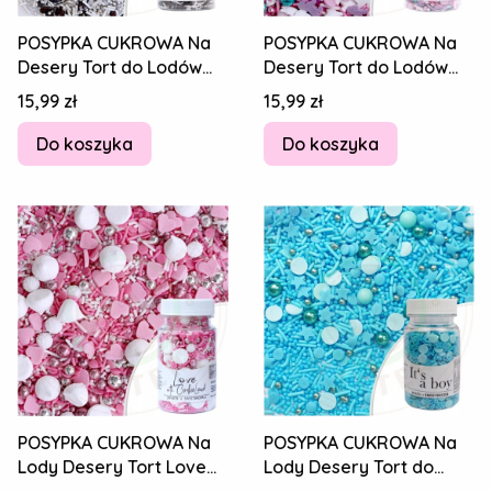
POSYPKA CUKROWA Na
POSYPKA CUKROWA Na
Desery Tort do Lodów
Desery Tort do Lodów
PEARLS MIDNIGHT IN
WE LOVE UNICORNS
Cena
Cena
15,99 zł
15,99 zł
PARIS MIX 70g
JEDNOROŻCE MIX 70g
Do koszyka
Do koszyka
POSYPKA CUKROWA Na
POSYPKA CUKROWA Na
Lody Desery Tort Love
Lody Desery Tort do
with Cookieland
Lodów PEARLS IT'S A BOY