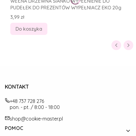
WEŁNA DRZEWNA SIANKO WYPEŁNIENIE DO
PUDEŁEK DO PREZENTÓW WYPEŁNIACZ EKO 20g
Cena
3,99 zł
Do koszyka
KONTAKT
+48 737 728 276
pon. - pt. / 8:00 - 18:00
shop@cookie-master.pl
Linki w stopce
POMOC