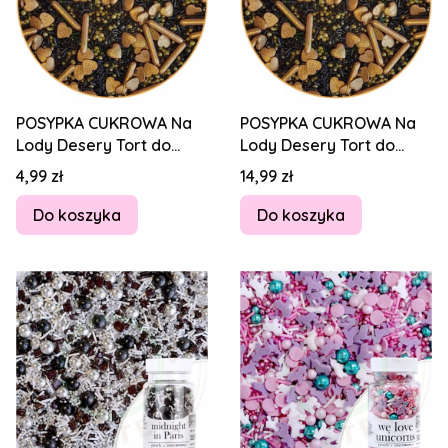
POSYPKA CUKROWA Na
POSYPKA CUKROWA Na
Lody Desery Tort do
Lody Desery Tort do
Lodów GLAM Makaroni
Lodów GLAM Makaroni
Cena
Cena
4,99 zł
14,99 zł
Złoty MIX 20g
Złoty MIX 100g
Do koszyka
Do koszyka