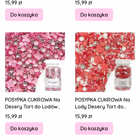
Cena
Cena
15,99 zł
15,99 zł
SERDUSZKA MIX 70g
MIX 70g
Do koszyka
Do koszyka
POSYPKA CUKROWA Na
POSYPKA CUKROWA Na
Desery Tort do Lodów
Lody Desery Tort do
PEARLS IT'S A GIRL
Lodów FIRST LOVE
Cena
Cena
15,99 zł
15,99 zł
RÓŻOWY MIX 70g
SERDUSZKA MIX 70g
Do koszyka
Do koszyka