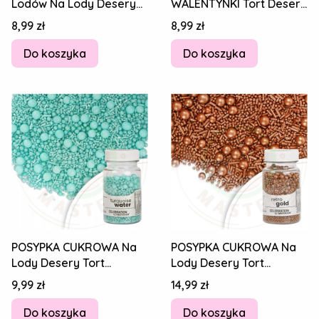
Lodów Na Lody Desery
WALENTYNKI Tort Desery
Tort SERDUSZKA MIX 30g
Tort SERDUSZKA MIX 30g
Cena
Cena
8,99 zł
8,99 zł
Do koszyka
Do koszyka
POSYPKA CUKROWA Na
POSYPKA CUKROWA Na
Lody Desery Tort
Lody Desery Tort
Celebration set -
Celebration set - Retro
Cena
Cena
9,99 zł
14,99 zł
Turquoise water 70g
Gold Złoty 70g
Do koszyka
Do koszyka