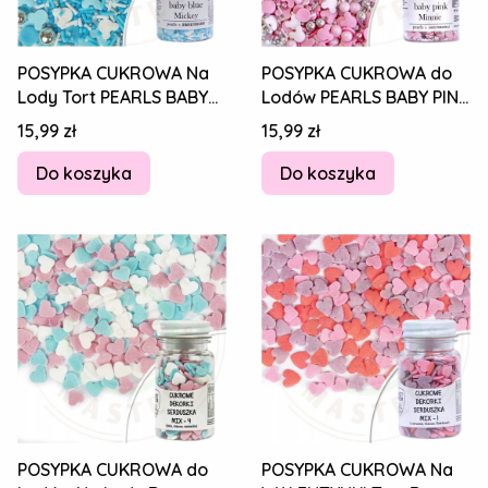
POSYPKA CUKROWA Na
POSYPKA CUKROWA do
Lody Tort PEARLS BABY
Lodów PEARLS BABY PINK
BLUE MICKEY Myszka Miki
MINNIE Myszka Miki
Cena
Cena
15,99 zł
15,99 zł
MIX 70g
RÓŻOWY MIX 70g
Do koszyka
Do koszyka
POSYPKA CUKROWA do
POSYPKA CUKROWA Na