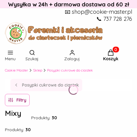
Wysyłka w 24h + darmowa dostawa od 60 zł
📧 shop@cookie-master.pl
📞 737 728 276
Otwórz wyszukiwarkę
Produkty w k
Menu
Szukaj
Zaloguj
Koszyk
Cookie Master
Sklep
Posypki cukrowe do ciastek
Posypki cukrowe do ciastek
Filtry
Mixy
Produkty:
30
Produkty:
30