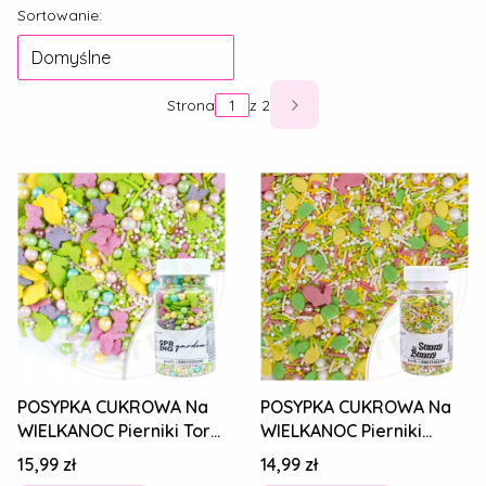
Lista produktów
Sortowanie:
Domyślne
Strona
z 2
Następne produkty
POSYPKA CUKROWA Na
POSYPKA CUKROWA Na
WIELKANOC Pierniki Tort
WIELKANOC Pierniki
PEARLS SPRING GARDEN
Deser Tort PEARLS
Cena
Cena
15,99 zł
14,99 zł
MIX 70g
SUNNY BUNNY MIX 60g