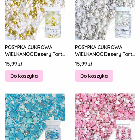
POSYPKA CUKROWA
POSYPKA CUKROWA
WIELKANOC Desery Tort
WIELKANOC Desery Tort
PEARLS CHAMPAGNE
PEARLS BRILLIANT CHIC
Cena
Cena
15,99 zł
15,99 zł
PARTY ZŁOTY MIX 70g
PERŁOWY MIX 70g
Do koszyka
Do koszyka