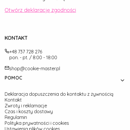
Otwórz deklarację zgodności
KONTAKT
+48 737 728 276
pon. - pt. / 8:00 - 18:00
shop@cookie-master.pl
Linki w stopce
POMOC
Deklaracja dopuszczenia do kontaktu z żywnością
Kontakt
Zwroty i reklamacje
Czas i koszty dostawy
Regulamin
Polityka prywatności i cookies
Ustawienia plików cookies