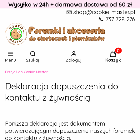
Wysyłka w 24h + darmowa dostawa od 60 zł
📧 shop@cookie-master.pl
📞 737 728 276
Otwórz wyszukiwarkę
Produkty w k
Menu
Szukaj
Zaloguj
Koszyk
Przejdź do:
Cookie Master
Deklaracja dopuszczenia do
kontaktu z żywnością
Poniższa deklaracja jest dokumentem
potwierdzającym dopuszczenie naszych foremek
do kontaktu z żywnością.