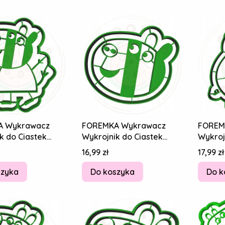
A Wykrawacz
FOREMKA Wykrawacz
FOREM
k do Ciastek
Wykrojnik do Ciastek
Wykroj
w ŚWINKA PEPPA
Pierników ŚWINKA PEPPA
Pierni
Cena
Cena
16,99 zł
17,99 zł
ra 8cm
Zoe Zebra 8cm
Tata Ś
szyka
Do koszyka
Do k