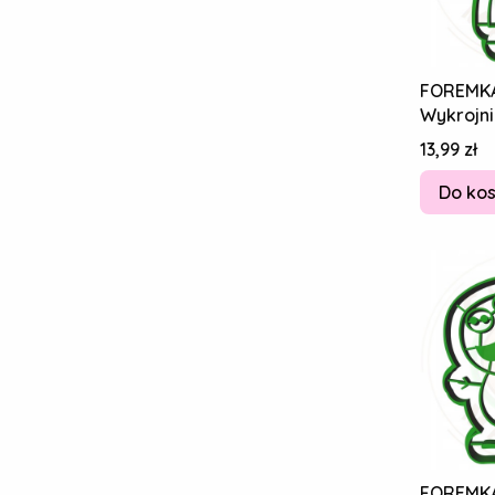
FOREMK
Wykrojni
Piernikó
Cena
13,99 zł
Suzy Ow
Do ko
FOREMK