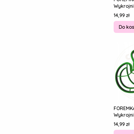
Wykrojni
Piernikó
Cena
14,99 zł
Pedro Ko
Do ko
FOREMK
Wykrojni
Piernikó
Cena
14,99 zł
Freddy L