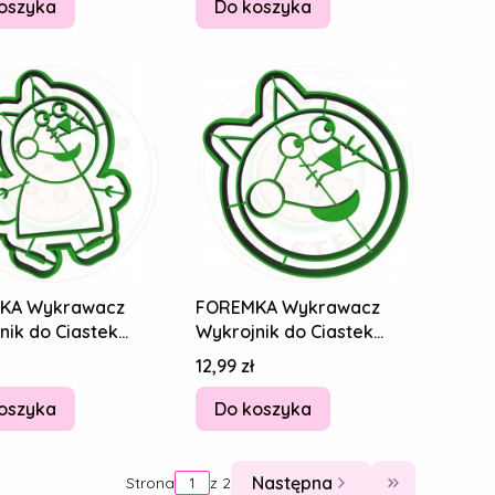
oszyka
Do koszyka
KA Wykrawacz
FOREMKA Wykrawacz
nik do Ciastek
Wykrojnik do Ciastek
ków ŚWINKA PEPPA
Pierników ŚWINKA PEPPA
Cena
12,99 zł
Kot 8cm
Candy Kot 8cm
oszyka
Do koszyka
Następna
Strona
z 2
Przejdź do o