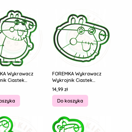
KA Wykrawacz
FOREMKA Wykrawacz
nik Ciastek
Wykrojnik Ciastek
ków ŚWINKA PEPPA
Pierników ŚWINKA PEPPA
Cena
14,99 zł
winka 11cm
Tata Świnka 11cm
oszyka
Do koszyka