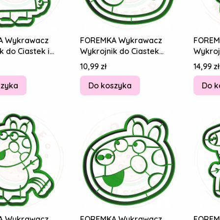
A Wykrawacz
FOREMKA Wykrawacz
FOREM
k do Ciastek i
Wykrojnik do Ciastek
Wykrojn
w ŚWINKA PEPPA
Pierników ŚWINKA PEPPA
Pierni
Cena
Cena
10,99 zł
14,99 zł
ca
Suzy Owca 8cm
Rebecc
szyka
Do koszyka
Do k
A Wykrawacz
FOREMKA Wykrawacz
FOREM