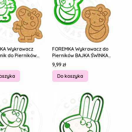
KA Wykrawacz
FOREMKA Wykrawacz do
nik do Pierników
Pierników BAJKA ŚWINKA
ŚWINKA PEPPA Brat
PEPPA Siostra Dzidzia Evie
Cena
9,99 zł
e 7cm
6cm
oszyka
Do koszyka