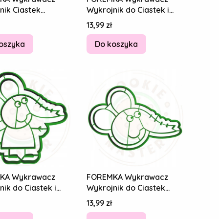
nik Ciastek
Wykrojnik do Ciastek i
ków ŚWINKA PEPPA
Pierników ŚWINKA PEPPA
Cena
13,99 zł
Świnka 10cm
Mama Świnka
oszyka
Do koszyka
KA Wykrawacz
FOREMKA Wykrawacz
ik do Ciastek i
Wykrojnik do Ciastek
ków ŚWINKA PEPPA
Pierników ŚWINKA PEPPA
Cena
13,99 zł
łoń
Emily Słoń