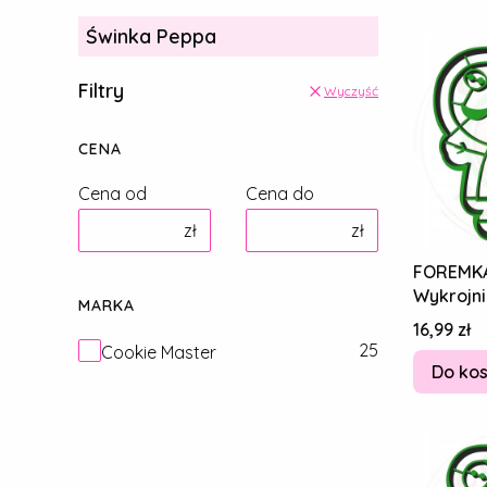
Świnka Peppa
Filtry
Wyczyść
CENA
Cena od
Cena do
zł
zł
FOREMK
Wykrojni
MARKA
Piernikó
Cena
16,99 zł
Zoe Zeb
Marka
25
Cookie Master
Do ko