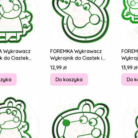
A Wykrawacz
FOREMKA Wykrawacz
FOREM
k do Ciastek
Wykrojnik do Ciastek i
Wykroj
w ŚWINKA PEPPA
Pierników - ŚWINKA PEPPA
BAJKA 
Cena
Cena
12,99 zł
13,99 zł
8cm
Georg
szyka
Do koszyka
Do k