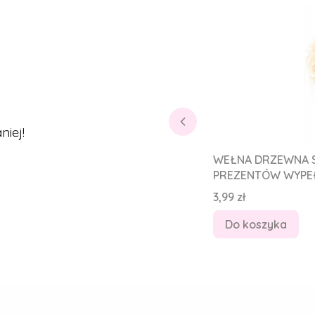
iej!
WEŁNA DRZEWNA S
PREZENTÓW WYPEŁ
Cena
3,99 zł
Do koszyka