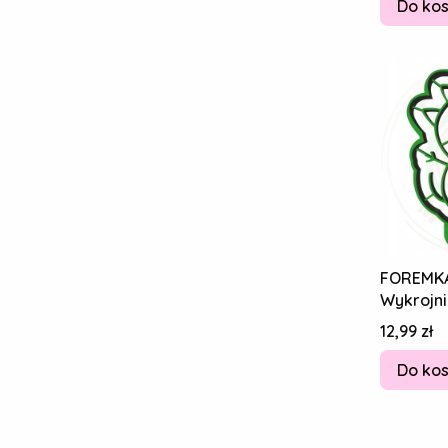
Do ko
FOREMK
Wykrojni
Piernikó
Cena
12,99 zł
Danny Pi
Do ko