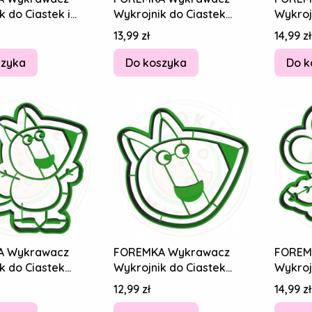
k do Ciastek i
Wykrojnik do Ciastek
Wykroj
w ŚWINKA PEPPA
Pierników ŚWINKA PEPPA
Pierni
Cena
Cena
13,99 zł
14,99 zł
nik
Pedro Konik
Mama 
szyka
Do koszyka
Do k
A Wykrawacz
FOREMKA Wykrawacz
FOREM
k do Ciastek
Wykrojnik do Ciastek
Wykrojn
w ŚWINKA PEPPA
Pierników ŚWINKA PEPPA
Pierni
Cena
Cena
12,99 zł
14,99 zł
is
Freddy Lis
Emily S