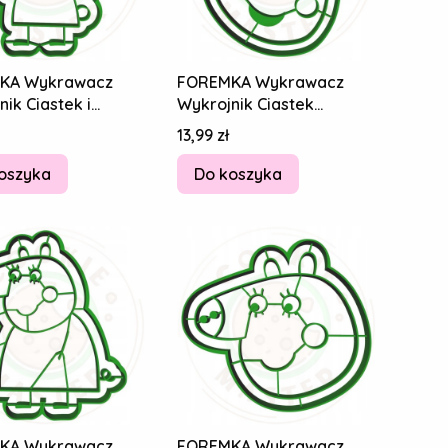
KA Wykrawacz
FOREMKA Wykrawacz
ik Ciastek i
Wykrojnik Ciastek
ków ŚWINKA PEPPA
Pierników ŚWINKA PEPPA
Cena
13,99 zł
a Królik
Rebecca Królik
oszyka
Do koszyka
KA Wykrawacz
FOREMKA Wykrawacz