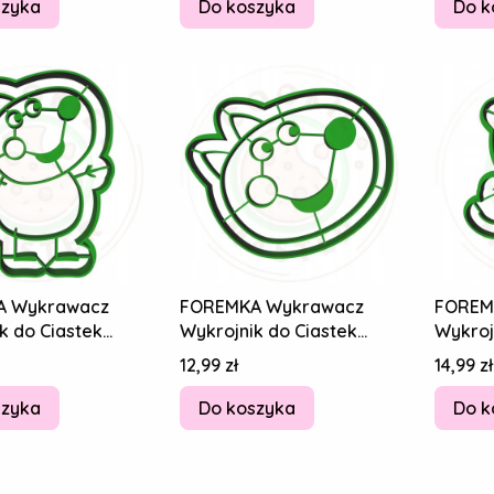
szyka
Do koszyka
Do k
A Wykrawacz
FOREMKA Wykrawacz
FOREM
k do Ciastek
Wykrojnik do Ciastek
Wykroj
w ŚWINKA PEPPA
Pierników ŚWINKA PEPPA
Pierni
Cena
Cena
12,99 zł
14,99 zł
esek
Danny Piesek
Candy 
szyka
Do koszyka
Do k