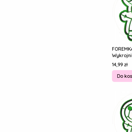
FOREMK
Wykrojni
Piernikó
Cena
14,99 zł
8cm
Do ko