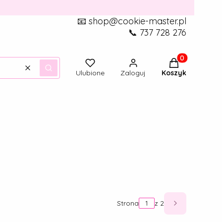
📧 shop@cookie-master.pl
📞 737 728 276
Produkty w ko
Wyczyść
Szukaj
Ulubione
Zaloguj
Koszyk
Strona
z 2
Następne pr