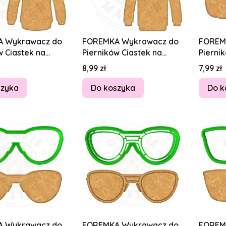
 Wykrawacz do
FOREMKA Wykrawacz do
FOREM
w Ciastek na
Pierników Ciastek na
Pierni
BCI I DZIADKA
DZIEŃ BABCI I DZIADKA
I DZIA
Cena
Cena
8,99 zł
7,99 zł
ter
SWETER 8cm
szyka
Do koszyka
Do k
 Wykrawacz do
FOREMKA Wykrawacz do
FOREM