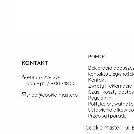
Linki w stopce
POMOC
KONTAKT
Deklaracja dopuszc
kontaktu z żywności
+48 737 728 276
Kontakt
pon. - pt. / 8:00 - 18:00
Zwroty i reklamacje
Czas i koszty dosta
shop@cookie-master.pl
Regulamin
Polityka prywatności
Ustawienia plików co
Przepisy i porady
Cookie Master | ul.