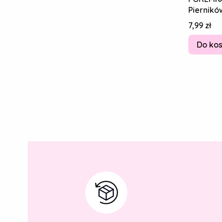
Piernikó
I DZIADK
Cena
7,99 zł
Do ko