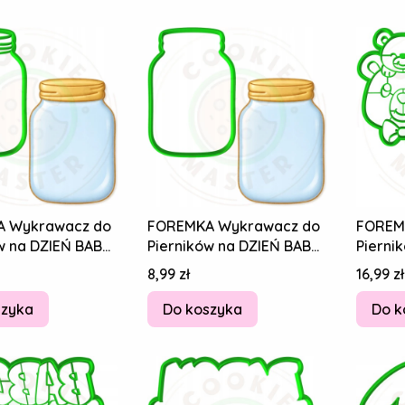
 Wykrawacz do
FOREMKA Wykrawacz do
FOREM
w na DZIEŃ BABCI
Pierników na DZIEŃ BABCI
Pierni
 Przetwory SŁOIK
DZIADKA Przetwory SŁOIK
DZIEŃ 
Cena
Cena
8,99 zł
16,99 zł
10cm
Misie 
szyka
Do koszyka
Do k