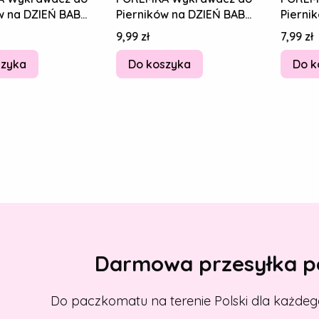
w na DZIEŃ BABCI
Pierników na DZIEŃ BABCI
Pierni
A Okulary 10cm
I DZIADKA Okulary 10cm
I DZIA
Cena
Cena
9,99 zł
7,99 zł
szyka
Do koszyka
Do k
Darmowa przesyłka po
Do paczkomatu na terenie Polski dla każdeg