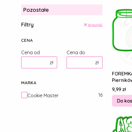
Pozostałe
Filtry
Wyczyść
CENA
Cena od
Cena do
zł
zł
FOREMKA
Piernikó
MARKA
DZIADKA
Cena
9,99 zł
10cm
Marka
16
Cookie Master
Do ko