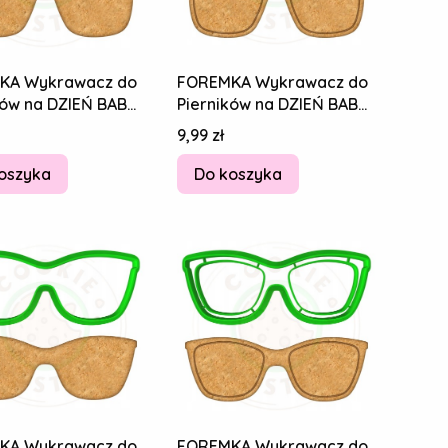
KA Wykrawacz do
FOREMKA Wykrawacz do
ków na DZIEŃ BABCI
Pierników na DZIEŃ BABCI
DKA Okulary 10cm
I DZIADKA Okulary 10cm
Cena
9,99 zł
oszyka
Do koszyka
KA Wykrawacz do
FOREMKA Wykrawacz do