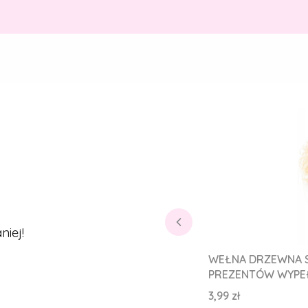
iej!
WEŁNA DRZEWNA S
PREZENTÓW WYPEŁ
Cena
3,99 zł