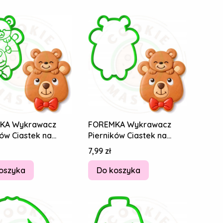
KA Wykrawacz
FOREMKA Wykrawacz
ków Ciastek na
Pierników Ciastek na
BABCI I DZIADKA
DZIEŃ BABCI I DZIADKA
Cena
7,99 zł
Miś 10cm
Misie Miś 10cm
oszyka
Do koszyka