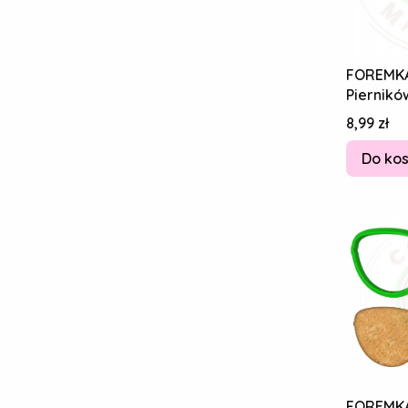
FOREMKA
Piernikó
DZIEŃ BA
Cena
8,99 zł
Golf Swe
Do ko
FOREMKA