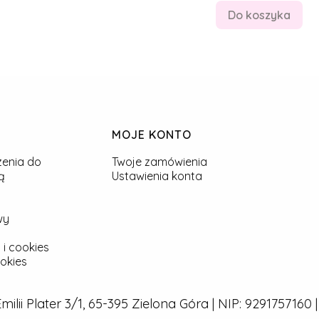
Do koszyka
MOJE KONTO
zenia do
Twoje zamówienia
ą
Ustawienia konta
wy
 i cookies
okies
 Emilii Plater 3/1, 65-395 Zielona Góra | NIP: 929175716