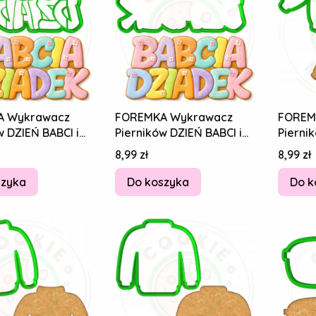
A Wykrawacz
FOREMKA Wykrawacz
FOREM
w DZIEŃ BABCI i
Pierników DZIEŃ BABCI i
Pierni
 Napis BABCIA
DZIADKA Napis BABCIA
DZIEŃ 
Cena
Cena
8,99 zł
8,99 zł
 12cm
DZIADEK 12cm
SWETE
szyka
Do koszyka
Do k