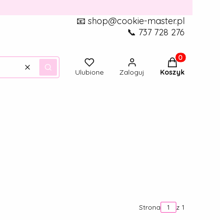
📧 shop@cookie-master.pl
📞 737 728 276
Produkty w ko
Wyczyść
Szukaj
Ulubione
Zaloguj
Koszyk
Strona
z 1