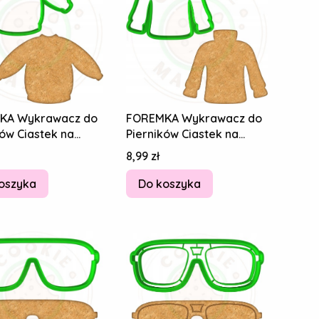
KA Wykrawacz do
FOREMKA Wykrawacz do
ków Ciastek na
Pierników Ciastek na
BABCI I DZIADKA
DZIEŃ BABCI I DZIADKA
Cena
8,99 zł
R 11cm
Golf Sweter
oszyka
Do koszyka