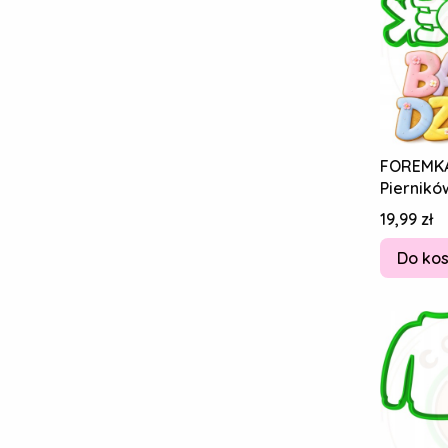
FOREMK
Piernikó
DZIADKA
Cena
19,99 zł
DZIADEK
Do ko