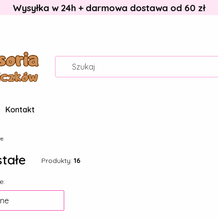
Wysyłka w 24h + darmowa dostawa od 60 zł
Kontakt
łe
tałe
Produkty:
16
 produktów
e:
ne