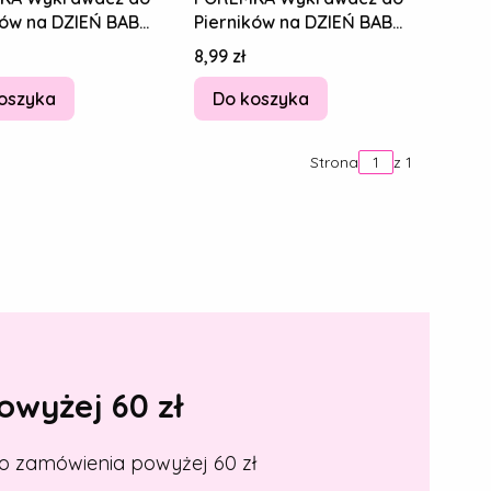
ków na DZIEŃ BABCI
Pierników na DZIEŃ BABCI
DKA Okulary 10cm
I DZIADKA Okulary 10cm
Cena
8,99 zł
oszyka
Do koszyka
Strona
z 1
wyżej 60 zł
o zamówienia powyżej 60 zł