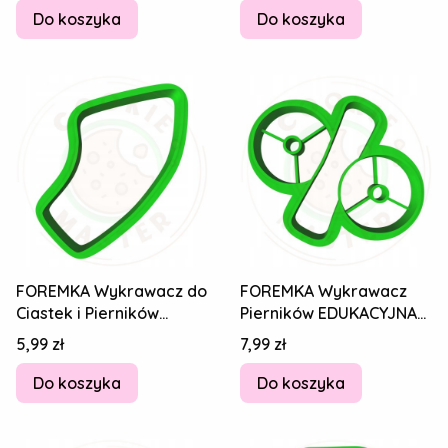
Do koszyka
Do koszyka
FOREMKA Wykrawacz do
FOREMKA Wykrawacz
Ciastek i Pierników
Pierników EDUKACYJNA
EDUKACYJNA - Znak
Literka Litera Znak
Cena
Cena
5,99 zł
7,99 zł
przecinek , 6cm
Procent % 4 cm
Do koszyka
Do koszyka