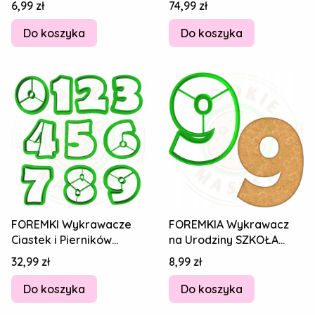
Cena
Cena
6,99 zł
74,99 zł
dzielenia 6cm
Cyfry ZESTAW 10szt 8cm
Do koszyka
Do koszyka
FOREMKI Wykrawacze
FOREMKIA Wykrawacz
Ciastek i Pierników
na Urodziny SZKOŁA
EDUKACYJNE ZESTAW
STUDIA NAUKA Cyfra
Cena
Cena
32,99 zł
8,99 zł
Cyfry Numerki 4 cm
Numer Liczba 9 8cm
Do koszyka
Do koszyka