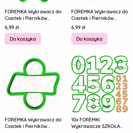
FOREMKA Wykrawacz do
FOREMKA Wykrawacz do
Ciastek i Pierników
Ciastek i Pierników
EDUKACYJNA - Znak
EDUKACYJNA - Znak
Cena
Cena
6,99 zł
6,99 zł
Mnożenia x 6cm
minus - 6cm
Do koszyka
Do koszyka
FOREMKA Wykrawacz do
10x FOREMKI
Ciastek i Pierników
Wykrawacze SZKOŁA
EDUKACYJNA - Znak
STUDIA NAUKA Numery