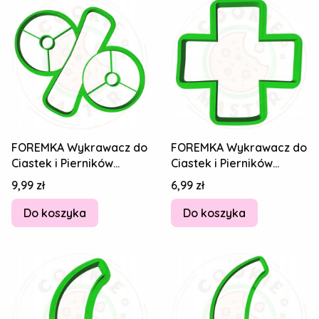
FOREMKA Wykrawacz do
FOREMKA Wykrawacz do
Ciastek i Pierników
Ciastek i Pierników
EDUKACYJNA - Znak
EDUKACYJNA - Znak Plus
Cena
Cena
9,99 zł
6,99 zł
Procent % 8cm
+ 6cm
Do koszyka
Do koszyka