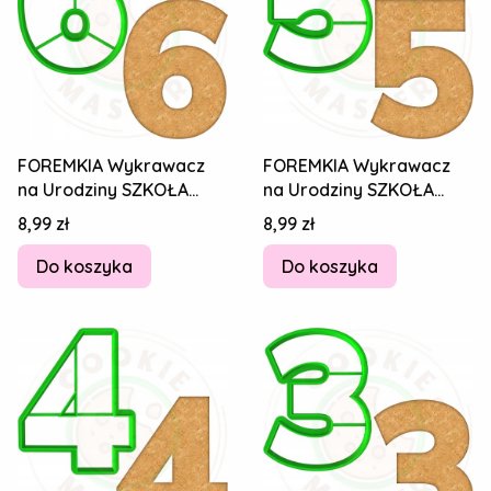
FOREMKIA Wykrawacz
FOREMKIA Wykrawacz
na Urodziny SZKOŁA
na Urodziny SZKOŁA
STUDIA NAUKA Cyfra
STUDIA NAUKA Cyfra
Cena
Cena
8,99 zł
8,99 zł
Numer Liczba 6 8cm
Numer Liczba 5 8cm
Do koszyka
Do koszyka