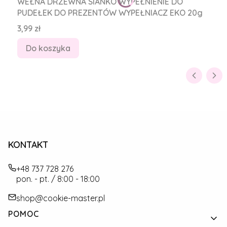
WEŁNA DRZEWNA SIANKO WYPEŁNIENIE DO
PUDEŁEK DO PREZENTÓW WYPEŁNIACZ EKO 20g
Cena
3,99 zł
Do koszyka
KONTAKT
+48 737 728 276
pon. - pt. / 8:00 - 18:00
shop@cookie-master.pl
Linki w stopce
POMOC