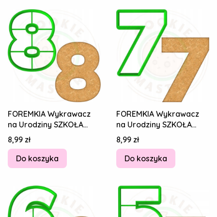
FOREMKIA Wykrawacz
FOREMKIA Wykrawacz
na Urodziny SZKOŁA
na Urodziny SZKOŁA
STUDIA NAUKA Cyfra
STUDIA NAUKA Cyfra
Cena
Cena
8,99 zł
8,99 zł
Numer Liczba 8 8cm
Numer Liczba 7 8cm
Do koszyka
Do koszyka