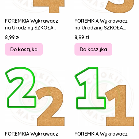
FOREMKIA Wykrawacz
FOREMKIA Wykrawacz
na Urodziny SZKOŁA
na Urodziny SZKOŁA
STUDIA NAUKA Cyfra
STUDIA NAUKA Cyfra
Cena
Cena
8,99 zł
8,99 zł
Numer Liczba 4 8cm
Numer Liczba 3 8cm
Do koszyka
Do koszyka
FOREMKIA Wykrawacz
FOREMKIA Wykrawacz