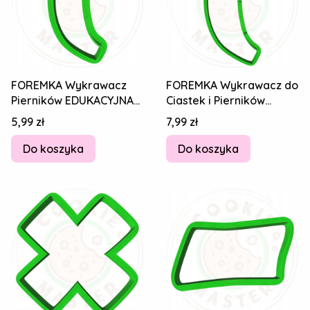
FOREMKA Wykrawacz
FOREMKA Wykrawacz do
Pierników EDUKACYJNA
Ciastek i Pierników
Literka Litera Znak
EDUKACYJNA - Znak
Cena
Cena
5,99 zł
7,99 zł
Nawias ( 5,5 cm
Nawias ( 11cm
Do koszyka
Do koszyka