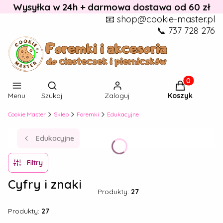
Wysyłka w 24h + darmowa dostawa od 60 zł
📧 shop@cookie-master.pl
📞 737 728 276
Otwórz wyszukiwarkę
Produkty w k
Menu
Szukaj
Zaloguj
Koszyk
Cookie Master
Sklep
Foremki
Edukacyjne
Edukacyjne
Filtry
Cyfry i znaki
Produkty:
27
Produkty:
27