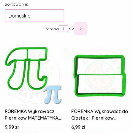
Lista produktów
Sortowanie:
Domyślne
Strona
z 2
Następne produkty
FOREMKA Wykrawacz
FOREMKA Wykrawacz do
Pierników MATEMATYKA
Ciastek i Pierników
SZKOŁA STUDIA NAUKA -
EDUKACYJNA - Znak
Cena
Cena
9,99 zł
6,99 zł
Znak Liczba Pi
równości = 6cm