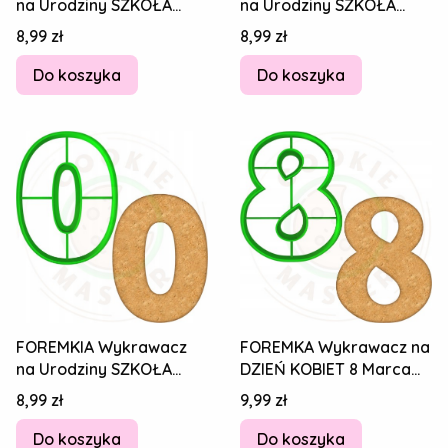
na Urodziny SZKOŁA
na Urodziny SZKOŁA
STUDIA NAUKA Cyfra
STUDIA NAUKA Cyfra
Cena
Cena
8,99 zł
8,99 zł
Numer Liczba 2 8cm
Numer Liczba 1 8cm
Do koszyka
Do koszyka
FOREMKIA Wykrawacz
FOREMKA Wykrawacz na
na Urodziny SZKOŁA
DZIEŃ KOBIET 8 Marca
STUDIA NAUKA Cyfra
Cyfra Numer Liczba
Cena
Cena
8,99 zł
9,99 zł
Numer Liczba 0 8cm
ÓSEMKA 8cm
Do koszyka
Do koszyka