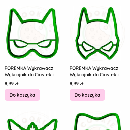
FOREMKA Wykrawacz
FOREMKA Wykrawacz
Wykrojnik do Ciastek i
Wykrojnik do Ciastek i
Pierników SYLWESTER -
Pierników SYLWESTER
Cena
Cena
8,99 zł
8,99 zł
Kot Maska
Batman Maska
Do koszyka
Do koszyka