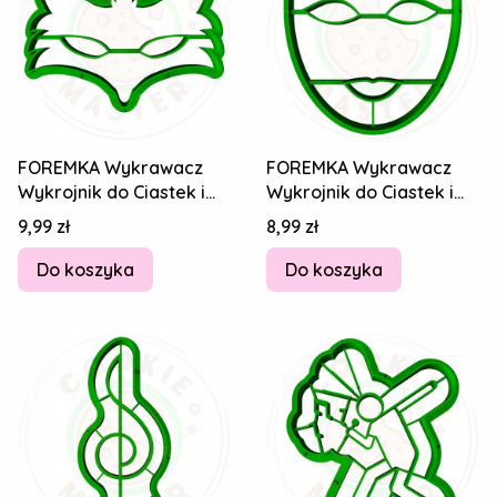
FOREMKA Wykrawacz
FOREMKA Wykrawacz
Wykrojnik do Ciastek i
Wykrojnik do Ciastek i
Pierników SYLWESTER -
Pierników SYLWESTER -
Cena
Cena
9,99 zł
8,99 zł
Maska
Maska
Do koszyka
Do koszyka