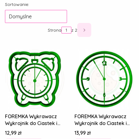
Lista produktów
Sortowanie:
Domyślne
Strona
z 2
Następne produkty
FOREMKA Wykrawacz
FOREMKA Wykrawacz
Wykrojnik do Ciastek i
Wykrojnik do Ciastek i
Pierników SYLWESTER -
Pierników SYLWESTER -
Cena
Cena
12,99 zł
13,99 zł
Zegar 8cm
Zegar 8cm