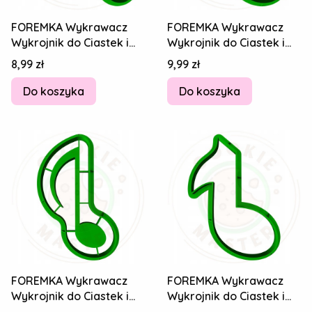
FOREMKA Wykrawacz
FOREMKA Wykrawacz
Wykrojnik do Ciastek i
Wykrojnik do Ciastek i
Pierników SYLWESTER -
Pierników SYLWESTER -
Cena
Cena
8,99 zł
9,99 zł
Różdżka 8cm
Nuta Nutka
Do koszyka
Do koszyka
FOREMKA Wykrawacz
FOREMKA Wykrawacz
Wykrojnik do Ciastek i
Wykrojnik do Ciastek i
Pierników SYLWESTER -
Pierników SYLWESTER -