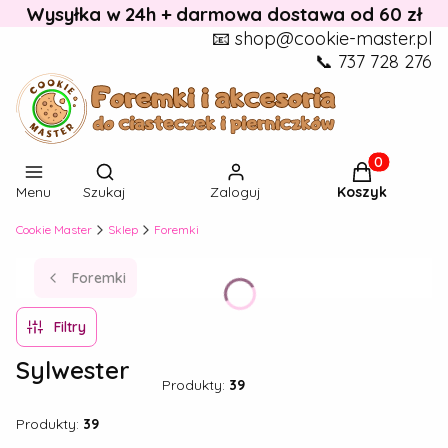
Wysyłka w 24h + darmowa dostawa od 60 zł
📧 shop@cookie-master.pl
📞 737 728 276
Otwórz wyszukiwarkę
Produkty w k
Menu
Szukaj
Zaloguj
Koszyk
Cookie Master
Sklep
Foremki
Foremki
Filtry
Sylwester
Produkty:
39
Produkty:
39