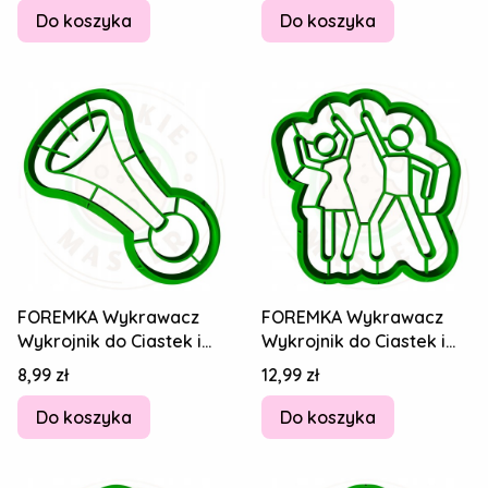
Do koszyka
Do koszyka
FOREMKA Wykrawacz
FOREMKA Wykrawacz
Wykrojnik do Ciastek i
Wykrojnik do Ciastek i
Pierników SYLWESTER -
Pierników SYLWESTER -
Cena
Cena
8,99 zł
12,99 zł
Trąbka 8cm
Taniec 8cm
Do koszyka
Do koszyka