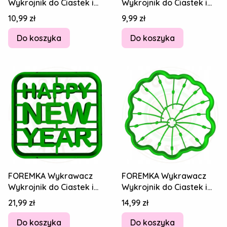
Wykrojnik do Ciastek i
Wykrojnik do Ciastek i
Pierników SYLWESTER -
Pierników SYLWESTER -
Cena
Cena
10,99 zł
9,99 zł
Karaoke 8cm
Kapelusz 8cm
Do koszyka
Do koszyka
FOREMKA Wykrawacz
FOREMKA Wykrawacz
Wykrojnik do Ciastek i
Wykrojnik do Ciastek i
Pierników SYLWESTER
Pierników SYLWESTER -
Cena
Cena
21,99 zł
14,99 zł
Happy New Year
Fajerwerki
Do koszyka
Do koszyka