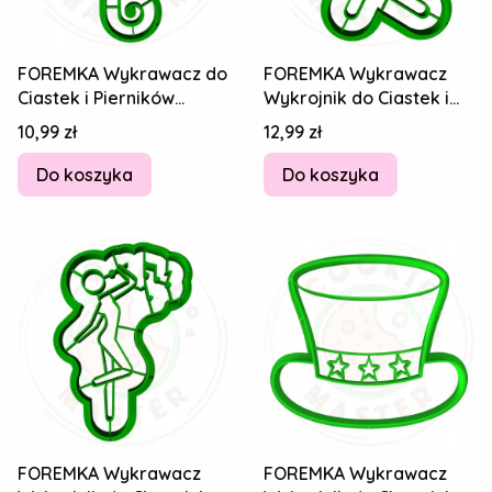
FOREMKA Wykrawacz do
FOREMKA Wykrawacz
Ciastek i Pierników
Wykrojnik do Ciastek i
SYLWESTER - Klucz
Pierników SYLWESTER -
Cena
Cena
10,99 zł
12,99 zł
wiolinowy 10cm
Karaoke 8cm
Do koszyka
Do koszyka
FOREMKA Wykrawacz
FOREMKA Wykrawacz