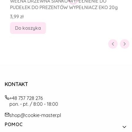
WEŁNA DRZEWNA SIANKO WYPEŁNIENIE DO
PUDEŁEK DO PREZENTÓW WYPEŁNIACZ EKO 20g
Cena
3,99 zł
Do koszyka
KONTAKT
+48 737 728 276
pon. - pt. / 8:00 - 18:00
shop@cookie-master.pl
Linki w stopce
POMOC