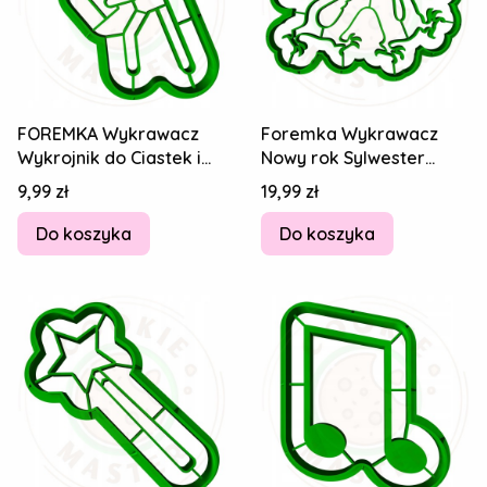
FOREMKA Wykrawacz
Foremka Wykrawacz
Wykrojnik do Ciastek i
Nowy rok Sylwester
Pierników SYLWESTER -
Smok 1 10cm
Cena
Cena
9,99 zł
19,99 zł
Szampan 8cm
Do koszyka
Do koszyka