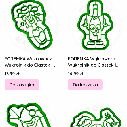
FOREMKA Wykrawacz
FOREMKA Wykrawacz
Wykrojnik do Ciastek i
Wykrojnik do Ciastek i
Pierników SYLWESTER -
Pierników SYLWESTER -
Cena
Cena
13,99 zł
14,99 zł
Szampan 8cm
Szampan 8cm
Do koszyka
Do koszyka