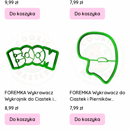
Cena
Cena
9,99 zł
7,99 zł
Nuta Nutka
Nuta Nutka
Do koszyka
Do koszyka
FOREMKA Wykrawacz
FOREMKA Wykrawacz do
Wykrojnik do Ciastek i
Ciastek i Pierników
Pierników SYLWESTER -
SYLWESTER - Upiór w
Cena
Cena
8,99 zł
7,99 zł
Napis BOOM
Operze Maska
Do koszyka
Do koszyka