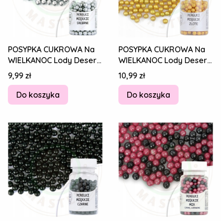
POSYPKA CUKROWA Na
POSYPKA CUKROWA Na
WIELKANOC Lody Desery
WIELKANOC Lody Desery
Tort PEREŁKI MIĘKKIE
Tort PEREŁKI MIĘKKIE
Cena
Cena
9,99 zł
10,99 zł
SREBRNE 30g
ZŁOTE 30g
Do koszyka
Do koszyka