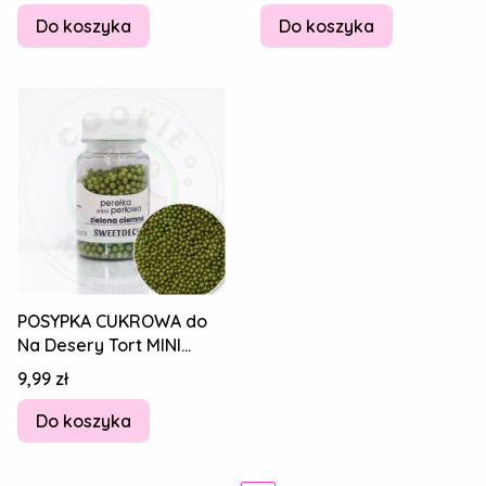
Do koszyka
Do koszyka
POSYPKA CUKROWA do
Na Desery Tort MINI
PEREŁKI PERŁOWE
Cena
9,99 zł
ZIELONE CIEMNE 40g
Do koszyka