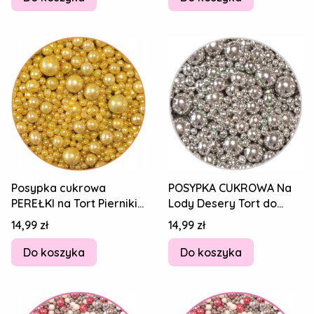
Posypka cukrowa
POSYPKA CUKROWA Na
PEREŁKI na Tort Pierniki
Lody Desery Tort do
Lody Desery Kulki Złoty
Lodów PEREŁKI Kulki
Cena
Cena
14,99 zł
14,99 zł
MIX 100g
Srebrny MIX 100g
Do koszyka
Do koszyka