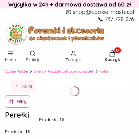
Wysyłka w 24h + darmowa dostawa od 60 zł
📧 shop@cookie-master.pl
📞 737 728 276
Otwórz wyszukiwarkę
Produkty w k
Menu
Szukaj
Zaloguj
Koszyk
Cookie Master
Sklep
Posypki cukrowe do ciastek
Kulki
Kulki
Filtry
Perełki
Produkty:
13
Produkty:
13