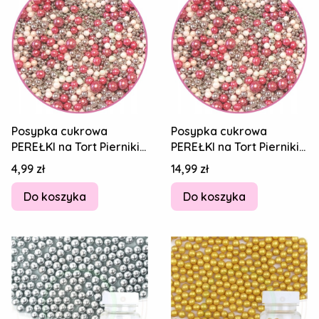
Posypka cukrowa
Posypka cukrowa
PEREŁKI na Tort Pierniki
PEREŁKI na Tort Pierniki
Różowy - Perłowy -
Różowy Perłowy Srebrny
Cena
Cena
4,99 zł
14,99 zł
Srebrny MIX 20g
MIX 100g
Do koszyka
Do koszyka