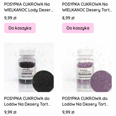
POSYPKA CUKROWA Na
POSYPKA CUKROWA Na
WIELKANOC Lody Desery
WIELKANOC Desery Tort
Tort PEREŁKI MIĘKKIE
PEREŁKI MIĘKKIE
Cena
Cena
9,99 zł
8,99 zł
CZARNE 30g
CZARNO-RÓŻOWE 30g
Do koszyka
Do koszyka
POSYPKA CUKROWA do
POSYPKA CUKROWA do
Lodów Na Desery Tort
Lodów Na Desery Tort
MINI PEREŁKI PERŁOWE
MINI PEREŁKI PERŁOWE
Cena
Cena
9,99 zł
9,99 zł
CZARNE 40g
FIOLETOWE 40g