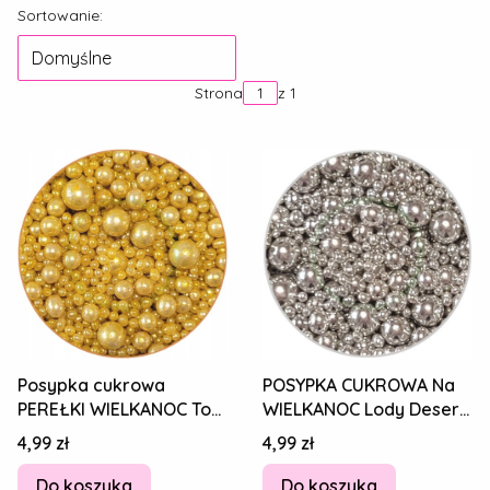
Lista produktów
Sortowanie:
Domyślne
Strona
z 1
Posypka cukrowa
POSYPKA CUKROWA Na
PEREŁKI WIELKANOC Tort
WIELKANOC Lody Desery
Pierniki Desery Kulki
Tort PEREŁKI Kulki
Cena
Cena
4,99 zł
4,99 zł
Złoty MIX 20g
Srebrny MIX 20g
Do koszyka
Do koszyka