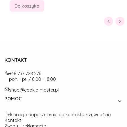
Do koszyka
KONTAKT
+48 737 728 276
pon. - pt. / 8:00 - 18:00
shop@cookie-master.pl
Linki w stopce
POMOC
Deklaracja dopuszczenia do kontaktu z żywnością
Kontakt
Zwroty i reklamacje