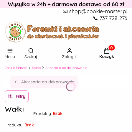
Wysyłka w 24h + darmowa dostawa od 60 zł
📧 shop@cookie-master.pl
📞 737 728 276
Otwórz wyszukiwarkę
Produkty w k
Menu
Szukaj
Zaloguj
Koszyk
Cookie Master
Sklep
Akcesoria do dekorowania
Akcesoria do dekorowania
Filtry
Wałki
Produkty:
Brak
Produkty:
Brak