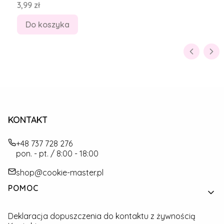
Cena
3,99 zł
Do koszyka
KONTAKT
+48 737 728 276
pon. - pt. / 8:00 - 18:00
shop@cookie-master.pl
Linki w stopce
POMOC
Deklaracja dopuszczenia do kontaktu z żywnością