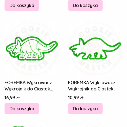
Do koszyka
Do koszyka
FOREMKA Wykrawacz
FOREMKA Wykrawacz
Wykrojnik do Ciastek
Wykrojnik do Ciastek
Pierników DINOZAUR
Pierników DINOZAUR
Cena
Cena
16,99 zł
10,99 zł
Triceratops 14cm
Triceratops 14cm
Do koszyka
Do koszyka