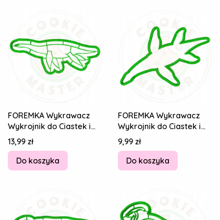
FOREMKA Wykrawacz
FOREMKA Wykrawacz
Wykrojnik do Ciastek i
Wykrojnik do Ciastek i
Pierników DINOZAUR
Pierników DINOZAUR
Cena
Cena
13,99 zł
9,99 zł
Plezjozaur 14cm
Plezjozaur 14cm
Do koszyka
Do koszyka