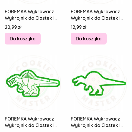
FOREMKA Wykrawacz
FOREMKA Wykrawacz
Wykrojnik do Ciastek i
Wykrojnik do Ciastek i
Pierników DINOZAUR
Pierników DINOZAUR
Cena
Cena
20,99 zł
12,99 zł
Stegozaur 14cm
Stegozaur 14cm
Do koszyka
Do koszyka
FOREMKA Wykrawacz
FOREMKA Wykrawacz
Wykrojnik do Ciastek i
Wykrojnik do Ciastek i
Pierników DINOZAUR
Pierników DINOZAUR