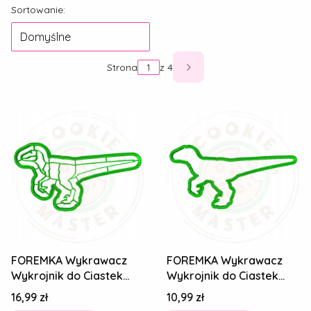
Lista produktów
Sortowanie:
Domyślne
Strona
z 4
Następne produkty
FOREMKA Wykrawacz
FOREMKA Wykrawacz
Wykrojnik do Ciastek
Wykrojnik do Ciastek
Pierników DINOZAUR
Pierników DINOZAUR
Cena
Cena
16,99 zł
10,99 zł
Welociraptor 14cm
Welociraptor 14cm