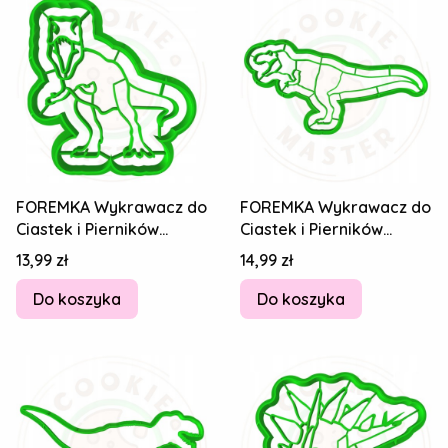
FOREMKA Wykrawacz do
FOREMKA Wykrawacz do
Ciastek i Pierników
Ciastek i Pierników
DINOZAUR - T-Rex
DINOZAUR - T-Rex
Cena
Cena
13,99 zł
14,99 zł
Tyranozaur 8cm
Tyranozaur 14cm
Do koszyka
Do koszyka