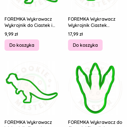
FOREMKA Wykrawacz
FOREMKA Wykrawacz
Wykrojnik do Ciastek i
Wykrojnik Ciastek
Pierników DINOZAUR -
Pierników DINOZAUR
Cena
Cena
9,99 zł
17,99 zł
Parazaur 14cm
Pachycefalozaur 14cm
Do koszyka
Do koszyka
FOREMKA Wykrawacz
FOREMKA Wykrawacz do