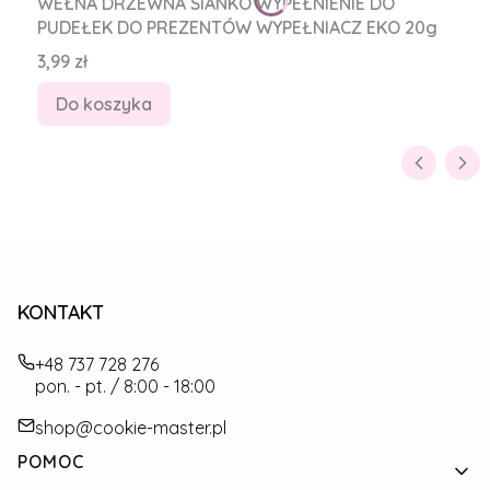
WEŁNA DRZEWNA SIANKO WYPEŁNIENIE DO
PUDEŁEK DO PREZENTÓW WYPEŁNIACZ EKO 20g
Cena
3,99 zł
Do koszyka
KONTAKT
+48 737 728 276
pon. - pt. / 8:00 - 18:00
shop@cookie-master.pl
Linki w stopce
POMOC