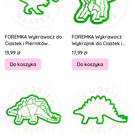
FOREMKA Wykrawacz do
FOREMKA Wykrawacz
Ciastek i Pierników
Wykrojnik do Ciastek i
DINOZAUR - T-Rex
Pierników DINOZAUR
Cena
Cena
13,99 zł
17,99 zł
Tyranozaur 14cm
Stegozaur 10cm
Do koszyka
Do koszyka