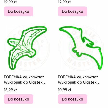
Cena
Cena
19,99 zł
12,99 zł
Spinozaur 14cm
Spinozaur 14cm
Do koszyka
Do koszyka
FOREMKA Wykrawacz
FOREMKA Wykrawacz
Wykrojnik do Ciastek
Wykrojnik do Ciastek
Pierników DINOZAUR
Pierników DINOZAUR
Cena
Cena
18,99 zł
10,99 zł
Pterodaktyl 14cm
Pterodaktyl 14cm
Do koszyka
Do koszyka