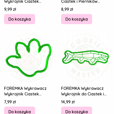
Wykrojnik Ciastek
Ciastek i Pierników
Pierników DINOZAUR
DINOZAUR Odcisk
Cena
Cena
9,99 zł
8,99 zł
Pachycefalozaur 14cm
Tyranozaura T-Rex
Do koszyka
Do koszyka
FOREMKA Wykrawacz
FOREMKA Wykrawacz
Wykrojnik Ciastek
Wykrojnik do Ciastek i
Pierników DINOZAUR
Pierników DINOZAUR -
Cena
Cena
7,99 zł
14,99 zł
Odcisk Triceratopsa
Mozazaur 14cm
Do koszyka
Do koszyka