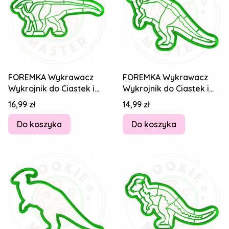
FOREMKA Wykrawacz
FOREMKA Wykrawacz
Wykrojnik do Ciastek i
Wykrojnik do Ciastek i
Pierników DINOZAUR -
Pierników DINOZAUR -
Cena
Cena
16,99 zł
14,99 zł
Parazaur 14cm
Parazaur 14cm
Do koszyka
Do koszyka