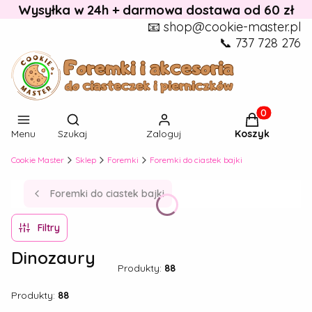
Wysyłka w 24h + darmowa dostawa od 60 zł
📧 shop@cookie-master.pl
📞 737 728 276
Otwórz wyszukiwarkę
Produkty w k
Menu
Szukaj
Zaloguj
Koszyk
Cookie Master
Sklep
Foremki
Foremki do ciastek bajki
Foremki do ciastek bajki
Filtry
Dinozaury
Produkty:
88
Produkty:
88