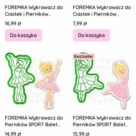
FOREMKA Wykrawacz do
FOREMKA Wykrawacz do
Ciastek i Pierników
Ciastek i Pierników
HUNTRIX KPop Demon
HUNTRIX KPop Demon
Cena
Cena
16,99 zł
7,99 zł
Hunters ZOEY 8cm
Hunters ZOEY 8cm
Do koszyka
Do koszyka
Bestseller
FOREMKA Wykrawacz do
FOREMKA Wykrawacz do
Pierników SPORT Balet
Pierników SPORT Balet
TANIEC Balerina
TANIEC Balerina
Cena
Cena
14,99 zł
15,99 zł