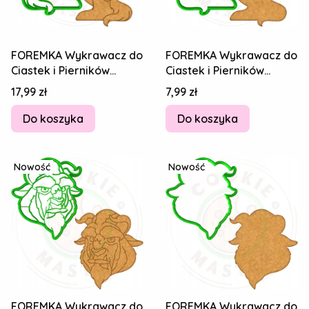
FOREMKA Wykrawacz do
FOREMKA Wykrawacz do
Ciastek i Pierników
Ciastek i Pierników
BAJKA Piękna i bestia
BAJKA Piękna i bestia
Cena
Cena
17,99 zł
7,99 zł
BELLA 11cm
BELLA 11cm
Do koszyka
Do koszyka
Nowość
Nowość
FOREMKA Wykrawacz do
FOREMKA Wykrawacz do