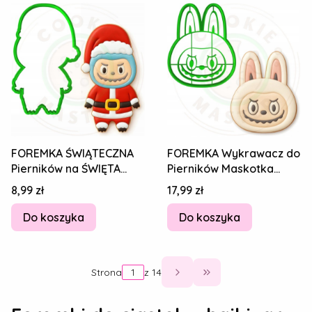
FOREMKA ŚWIĄTECZNA
FOREMKA Wykrawacz do
Pierników na ŚWIĘTA
Pierników Maskotka
BOŻE NARODZENIE
Potwór Potworek
Cena
Cena
8,99 zł
17,99 zł
Potworek LABUBU 12cm
LABUBU 10cm
Do koszyka
Do koszyka
Strona
z 14
Przejdź do ostatnie