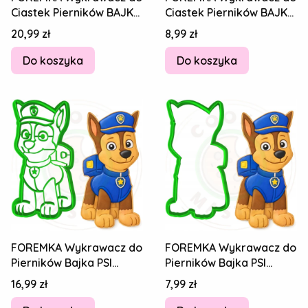
Ciastek Pierników BAJKA
Ciastek Pierników BAJKA
Piękna i bestia 11cm +
Piękna i bestia 11cm +
Cena
Cena
20,99 zł
8,99 zł
Przepis
Przepis
Do koszyka
Do koszyka
FOREMKA Wykrawacz do
FOREMKA Wykrawacz do
Pierników Bajka PSI
Pierników Bajka PSI
PATROL Chase 10cm +
PATROL Chase 10cm +
Cena
Cena
16,99 zł
7,99 zł
Przepisy
Przepisy