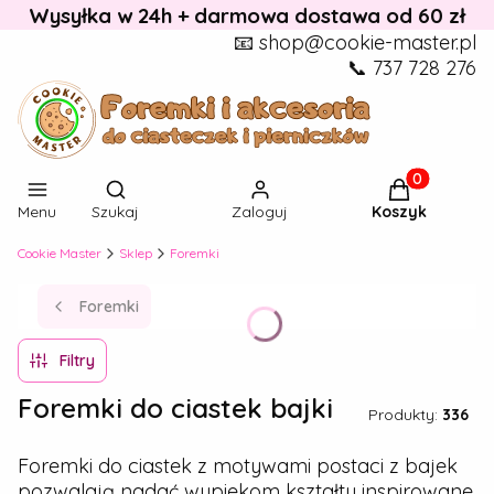
Wysyłka w 24h + darmowa dostawa od 60 zł
📧 shop@cookie-master.pl
📞 737 728 276
Otwórz wyszukiwarkę
Produkty w k
Menu
Szukaj
Zaloguj
Koszyk
Cookie Master
Sklep
Foremki
Foremki
Filtry
Foremki do ciastek bajki
Produkty:
336
Foremki do ciastek z motywami postaci z bajek
pozwalają nadać wypiekom kształty inspirowane