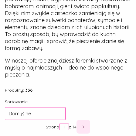
bohaterami animacji, gier i świata popkultury.
Dzięki nim zwykłe ciasteczka zamieniają się w
rozpoznawalne sylwetki bohaterów, symbole i
elementy znane dzieciom z ich ulubionych historii.
To prosty sposób, by wprowadzić do kuchni
odrobinę magii i sprawić, że pieczenie stanie się
formą zabawy.
W naszej ofercie znajdziesz foremki stworzone z
myślą o najmłodszych – idealne do wspólnego
pieczenia.
Produkty:
336
Lista produktów
Sortowanie:
Domyślne
Strona
z 14
Następne produkty