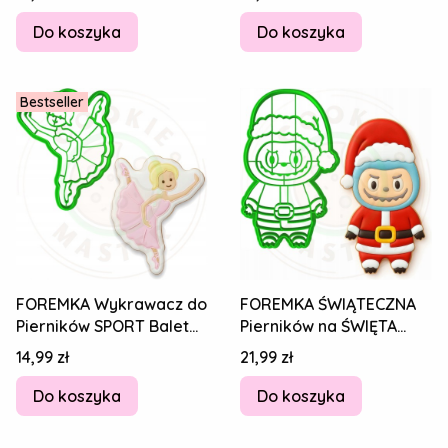
BALETNICA 11cm
BALETNICA 11,5cm
Do koszyka
Do koszyka
Bestseller
FOREMKA Wykrawacz do
FOREMKA ŚWIĄTECZNA
Pierników SPORT Balet
Pierników na ŚWIĘTA
TANIEC Balerina
BOŻE NARODZENIE
Cena
Cena
14,99 zł
21,99 zł
BALETNICA 10cm
Potworek LABUBU 12cm
Do koszyka
Do koszyka