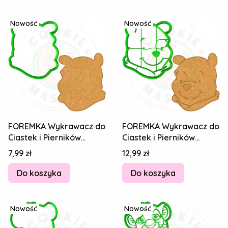
Nowość
Nowość
FOREMKA Wykrawacz do
FOREMKA Wykrawacz do
Ciastek i Pierników
Ciastek i Pierników
BAJKA Kubuś puchatek
BAJKA Kubuś puchatek
Cena
Cena
7,99 zł
12,99 zł
9cm +Przepisy
9cm +Przepisy
Do koszyka
Do koszyka
Nowość
Nowość