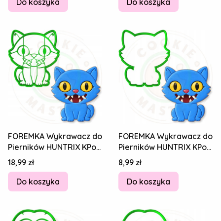
Do koszyka
Do koszyka
FOREMKA Wykrawacz do
FOREMKA Wykrawacz do
Pierników HUNTRIX KPop
Pierników HUNTRIX KPop
Demon Hunters TYGRYS
Demon Hunters TYGRYS
Cena
Cena
18,99 zł
8,99 zł
KOT DERPY
KOT DERPY
Do koszyka
Do koszyka