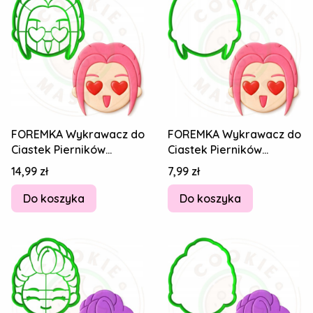
FOREMKA Wykrawacz do
FOREMKA Wykrawacz do
Ciastek Pierników
Ciastek Pierników
HUNTRIX KPop Demon
HUNTRIX KPop Demon
Cena
Cena
14,99 zł
7,99 zł
Hunters MIRA 8,5cm
Hunters MIRA 8,5cm
Do koszyka
Do koszyka