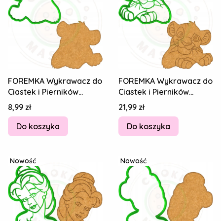
FOREMKA Wykrawacz do
FOREMKA Wykrawacz do
Ciastek i Pierników
Ciastek i Pierników
BAJKA Król Lew Simba
BAJKA Król Lew Simba
Cena
Cena
8,99 zł
21,99 zł
9cm +Przepisy
9cm +Przepisy
Do koszyka
Do koszyka
Nowość
Nowość