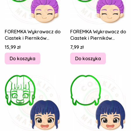
FOREMKA Wykrawacz do
FOREMKA Wykrawacz do
Ciastek i Pierników
Ciastek i Pierników
HUNTRIX KPop Demon
HUNTRIX KPop Demon
Cena
Cena
15,99 zł
7,99 zł
Hunters RUMI 9cm
Hunters RUMI 9cm
Do koszyka
Do koszyka