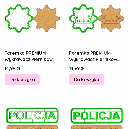
Foremka PREMIUM
Foremka PREMIUM
Wykrawacz Pierników
Wykrawacz Pierników
Ciastek Odznaka
Ciastek Odznaka
Cena
Cena
14,99 zł
14,99 zł
Policyjna POLICJA 8cm
Policyjna POLICJA 8cm
Do koszyka
Do koszyka