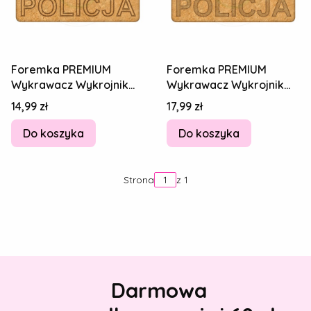
Foremka PREMIUM
Foremka PREMIUM
Wykrawacz Wykrojnik
Wykrawacz Wykrojnik
do Pierników Ciastek
do Pierników Ciastek
Cena
Cena
14,99 zł
17,99 zł
Napis POLICJA 12cm
Napis POLICJA 12cm
Do koszyka
Do koszyka
Strona
z 1
Darmowa