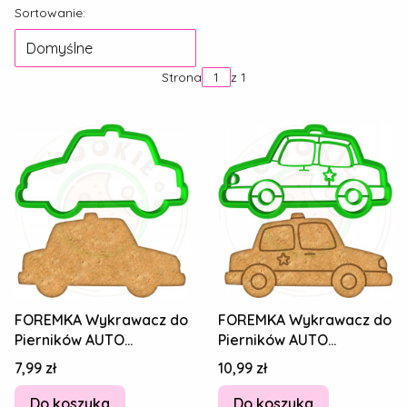
Lista produktów
Sortowanie:
Domyślne
Strona
z 1
FOREMKA Wykrawacz do
FOREMKA Wykrawacz do
Pierników AUTO
Pierników AUTO
Samochód Pojazd
Samochód Pojazd
Cena
Cena
7,99 zł
10,99 zł
POLICJA Radiowóz 9cm
POLICJA Radiowóz 9cm
Do koszyka
Do koszyka