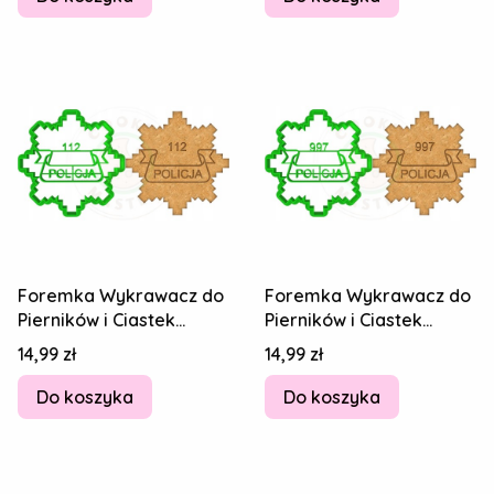
Foremka Wykrawacz do
Foremka Wykrawacz do
Pierników i Ciastek
Pierników i Ciastek
Odznaka Policyjna
Odznaka Policyjna
Cena
Cena
14,99 zł
14,99 zł
POLICJA 112 8cm
POLICJA 997 8cm
Do koszyka
Do koszyka