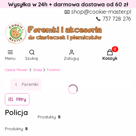
Wysyłka w 24h + darmowa dostawa od 60 zł
📧 shop@cookie-master.pl
📞 737 728 276
Otwórz wyszukiwarkę
Produkty w k
Menu
Szukaj
Zaloguj
Koszyk
Cookie Master
Sklep
Foremki
Foremki
Filtry
Policja
Produkty:
8
Produkty:
8