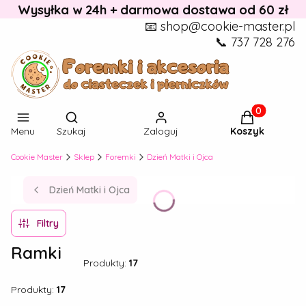
Wysyłka w 24h + darmowa dostawa od 60 zł
📧 shop@cookie-master.pl
📞 737 728 276
Otwórz wyszukiwarkę
Produkty w k
Menu
Szukaj
Zaloguj
Koszyk
Cookie Master
Sklep
Foremki
Dzień Matki i Ojca
Dzień Matki i Ojca
Filtry
Ramki
Produkty:
17
Produkty:
17