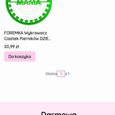
FOREMKA Wykrawacz
Ciastek Pierników DZIEŃ
MAMY Matki Kółko Napis
Cena
20,99 zł
MAMA 8cm
Do koszyka
Strona
z 1
Darmowa