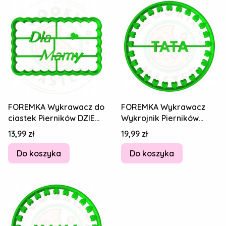
FOREMKA Wykrawacz do
FOREMKA Wykrawacz
ciastek Pierników DZIEŃ
Wykrojnik Pierników
MAMY Matki Napis Dla
DZIEŃ TATY Ojca Serce
Cena
Cena
13,99 zł
19,99 zł
Mamy 8cm
Napis TATA 8cm
Do koszyka
Do koszyka