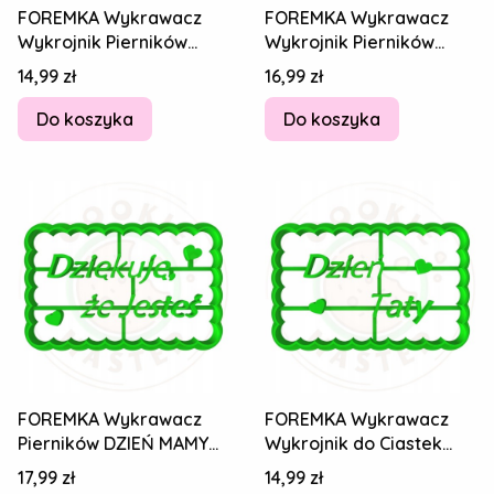
FOREMKA Wykrawacz
FOREMKA Wykrawacz
Wykrojnik Pierników
Wykrojnik Pierników
DZIEŃ TATY Ojca Napis
DZIEŃ MAMY Matki
Cena
Cena
14,99 zł
16,99 zł
Kocham Cię Tato
Kocham Cię Mamo 8cm
Do koszyka
Do koszyka
FOREMKA Wykrawacz
FOREMKA Wykrawacz
Pierników DZIEŃ MAMY
Wykrojnik do Ciastek
TATY Matki Ojca
Pierników DZIEŃ TATY
Cena
Cena
17,99 zł
14,99 zł
Dziękuję, że Jesteś
Ojca Napis 8cm