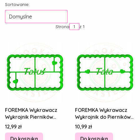
Lista produktów
Sortowanie:
Domyślne
Strona
z 1
FOREMKA Wykrawacz
FOREMKA Wykrawacz
Wykrojnik Pierników
Wykrojnik do Pierników
DZIEŃ TATY Ojca Serce
DZIEŃ TATY Ojca Napis
Cena
Cena
12,99 zł
10,99 zł
Napis Tatuś 8cm
TATA 8cm
Do koszyka
Do koszyka