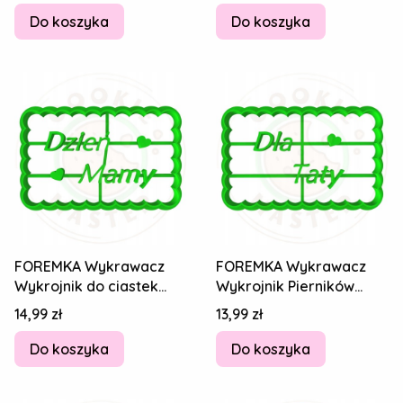
Do koszyka
Do koszyka
FOREMKA Wykrawacz
FOREMKA Wykrawacz
Wykrojnik do ciastek
Wykrojnik Pierników
Pierników Napis DZIEŃ
DZIEŃ TATY Ojca Napis
Cena
Cena
14,99 zł
13,99 zł
MAMY Matki 8cm
Dla Taty 8cm
Do koszyka
Do koszyka