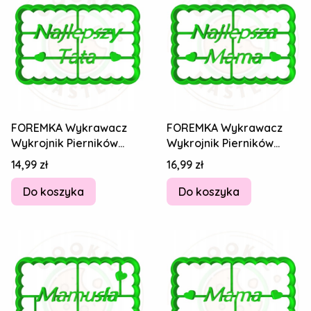
FOREMKA Wykrawacz
FOREMKA Wykrawacz
Wykrojnik Pierników
Wykrojnik Pierników
DZIEŃ TATY Ojca Napis
DZIEŃ MAMY Matki
Cena
Cena
14,99 zł
16,99 zł
Najlepszy Tata
Najlepsza Mama 8cm
Do koszyka
Do koszyka