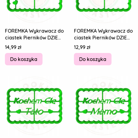
FOREMKA Wykrawacz do
FOREMKA Wykrawacz do
ciastek Pierników DZIEŃ
ciastek Pierników DZIEŃ
MAMY Matki Napis
MAMY Matki Napis Mama
Cena
Cena
14,99 zł
12,99 zł
Mamusia 8cm
8cm
Do koszyka
Do koszyka