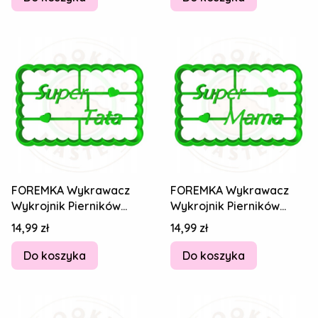
FOREMKA Wykrawacz
FOREMKA Wykrawacz
Wykrojnik Pierników
Wykrojnik Pierników
DZIEŃ TATY Ojca Napis
DZIEŃ MAMY Matki
Cena
Cena
14,99 zł
14,99 zł
Super Tata 8cm
Najlepsza Super Mama
Do koszyka
Do koszyka