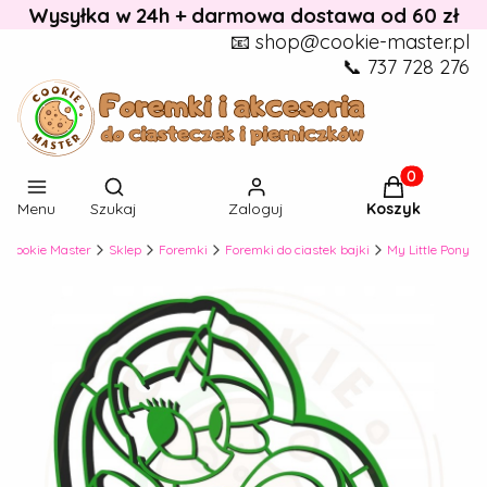
Wysyłka w 24h + darmowa dostawa od 60 zł
📧 shop@cookie-master.pl
📞 737 728 276
Otwórz wyszukiwarkę
Produkty w k
Menu
Szukaj
Zaloguj
Koszyk
Cookie Master
Sklep
Foremki
Foremki do ciastek bajki
My Little Pony