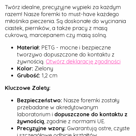
Twórz idealne, precyzyjne wypieki za każdym
razem! Nasze foremki to must-have każdego
miłośnika pieczenia. Są doskonałe do wycinania
ciastek, pierników, a także pracy z masą
cukrową, marcepanem czy masą solną.
Materiał:
PETG - mocne i bezpieczne
tworzywo dopuszczone do kontaktu z
żywnością.
Otwórz deklarację zgodności
Kolor:
Zielony
Grubość:
1,2 cm
Kluczowe Zalety:
Bezpieczeństwo:
Nasze foremki zostały
przebadane w akredytowanym
laboratorium i
dopuszczone do kontaktu z
żywnością
, zgodnie z normami UE.
Precyzyjne wzory:
Gwarantują ostre, czyste
i szczegółowe odbicie kształtów.