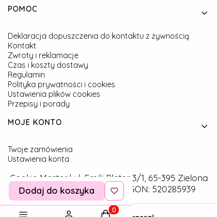
Linki w stopce
POMOC
Deklaracja dopuszczenia do kontaktu z żywnością
Kontakt
Zwroty i reklamacje
Czas i koszty dostawy
Regulamin
Polityka prywatności i cookies
Ustawienia plików cookies
Przepisy i porady
MOJE KONTO
Twoje zamówienia
Ustawienia konta
Cookie Master | ul. Emilii Plater 3/1, 65-395 Zielona
Góra | NIP: 9291757160 | REGON: 520285939
Dodaj do koszyka
Produkty w koszyku: 0. Zobac