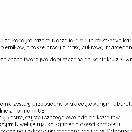
ki za każdym razem! Nasze foremki to must-have każ
, pierników, a także pracy z masą cukrową, marcepa
zpieczne tworzywo dopuszczone do kontaktu z żywn
emki zostały przebadane w akredytowanym laborato
dnie z normami UE.
ją ostre, czyste i szczegółowe odbicie kształtów.
dnym:
Niweluje ryzyko zgubienia części kompletu.
porne na uszkodzenia mechaniczne i rdzę. Odporne n