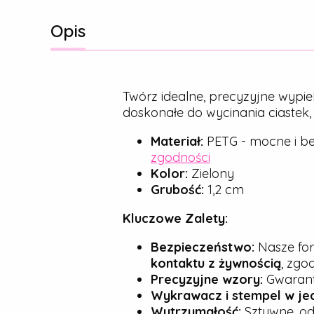
Opis
Twórz idealne, precyzyjne wypie
doskonałe do wycinania ciastek
Materiał:
PETG - mocne i be
zgodności
Kolor:
Zielony
Grubość:
1,2 cm
Kluczowe Zalety:
Bezpieczeństwo:
Nasze for
kontaktu z żywnością
, zgo
Precyzyjne wzory:
Gwarantu
Wykrawacz i stempel w je
Wytrzymałość:
Sztywne, od