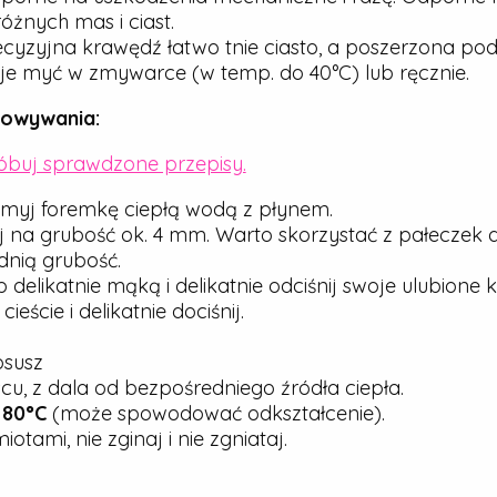
óżnych mas i ciast.
cyzyjna krawędź łatwo tnie ciasto, a poszerzona pod
e myć w zmywarce (w temp. do 40°C) lub ręcznie.
howywania:
róbuj sprawdzone przepisy.
myj foremkę ciepłą wodą z płynem.
j na grubość ok. 4 mm. Warto skorzystać z pałeczek 
nią grubość.
elikatnie mąką i delikatnie odciśnij swoje ulubione ks
ście i delikatnie dociśnij.
osusz
u, z dala od bezpośredniego źródła ciepła.
j
80°C
(może spowodować odkształcenie).
tami, nie zginaj i nie zgniataj.