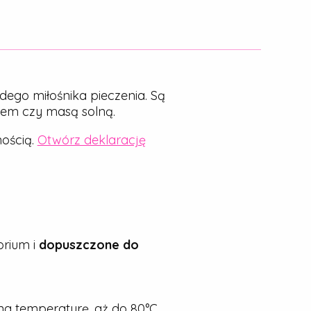
dego miłośnika pieczenia. Są
nem czy masą solną.
ością.
Otwórz deklarację
rium i
dopuszczone do
a temperaturę, aż do 80°C.