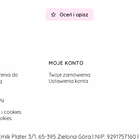
Oceń i opisz
MOJE KONTO
zenia do
Twoje zamówienia
ą
Ustawienia konta
wy
 i cookies
okies
 Emilii Plater 3/1, 65-395 Zielona Góra | NIP: 929175716