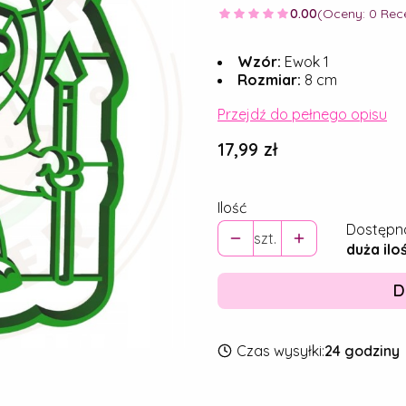
0.00
(Oceny: 0 Rece
Wzór:
Ewok 1
Rozmiar:
8 cm
Przejdź do pełnego opisu
Cena
17,99 zł
Ilość
Dostępn
szt.
duża ilo
D
Czas wysyłki:
24 godziny