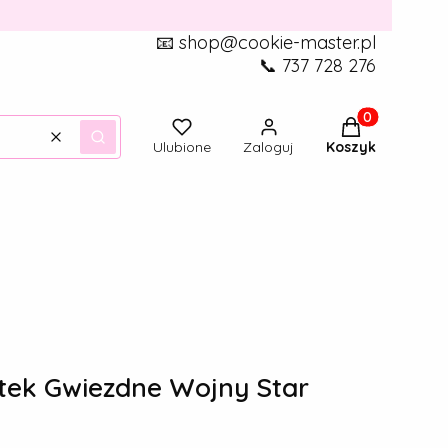
📧 shop@cookie-master.pl
📞 737 728 276
Produkty w ko
Wyczyść
Szukaj
Ulubione
Zaloguj
Koszyk
tek Gwiezdne Wojny Star