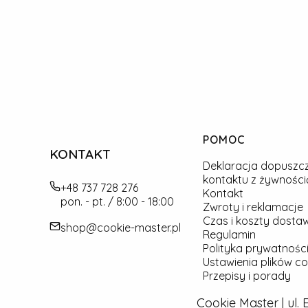
Linki w stopce
POMOC
KONTAKT
Deklaracja dopuszc
kontaktu z żywności
+48 737 728 276
Kontakt
pon. - pt. / 8:00 - 18:00
Zwroty i reklamacje
Czas i koszty dosta
shop@cookie-master.pl
Regulamin
Polityka prywatności
Ustawienia plików co
Przepisy i porady
Cookie Master | ul.