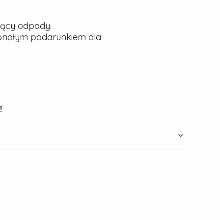
jący odpady.
konałym podarunkiem dla
!