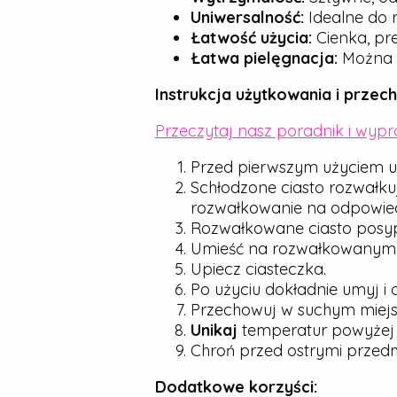
Uniwersalność:
Idealne do r
Łatwość użycia:
Cienka, pre
Łatwa pielęgnacja:
Można j
Instrukcja użytkowania i przec
Przeczytaj nasz poradnik i wyp
Przed pierwszym użyciem u
Schłodzone ciasto rozwałku
rozwałkowanie na odpowied
Rozwałkowane ciasto posyp d
Umieść na rozwałkowanym cie
Upiecz ciasteczka.
Po użyciu dokładnie umyj i 
Przechowuj w suchym miejsc
Unikaj
temperatur powyże
Chroń przed ostrymi przedmio
Dodatkowe korzyści: