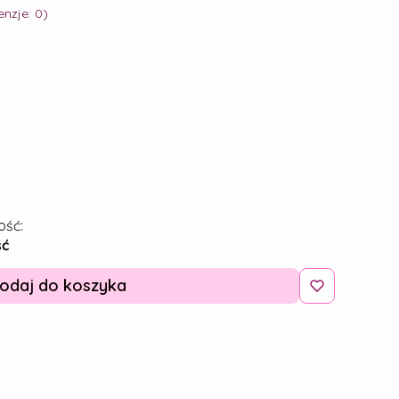
nzje: 0)
ość:
ść
odaj do koszyka