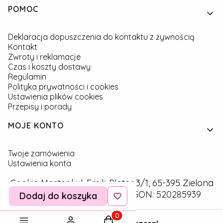
Linki w stopce
POMOC
Deklaracja dopuszczenia do kontaktu z żywnością
Kontakt
Zwroty i reklamacje
Czas i koszty dostawy
Regulamin
Polityka prywatności i cookies
Ustawienia plików cookies
Przepisy i porady
MOJE KONTO
Twoje zamówienia
Ustawienia konta
Cookie Master | ul. Emilii Plater 3/1, 65-395 Zielona
Góra | NIP: 9291757160 | REGON: 520285939
Dodaj do koszyka
Produkty w koszyku: 0. Zobac