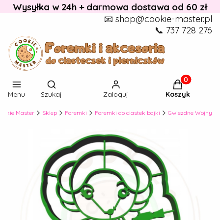
Wysyłka w 24h + darmowa dostawa od 60 zł
📧 shop@cookie-master.pl
📞 737 728 276
Otwórz wyszukiwarkę
Produkty w k
Menu
Szukaj
Zaloguj
Koszyk
ookie Master
Sklep
Foremki
Foremki do ciastek bajki
Gwiezdne Wojny