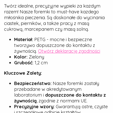
Twórz idealne, precyzyjne wypieki za każdym
razem! Nasze foremki to must-have każdego
miłośnika pieczenia. Są doskonałe do wycinania
ciastek, pierników, a także pracy z masą
cukrową, marcepanem czy masą solną.
Materiał:
PETG - mocne i bezpieczne
tworzywo dopuszczone do kontaktu z
żywnością.
Otwórz deklarację zgodności
Kolor:
Zielony
Grubość:
1,2 cm
Kluczowe Zalety:
Bezpieczeństwo:
Nasze foremki zostały
przebadane w akredytowanym
laboratorium i
dopuszczone do kontaktu z
żywnością
, zgodnie z normami UE.
Precyzyjne wzory:
Gwarantują ostre, czyste
i szczegółowe odbicie kształtów.