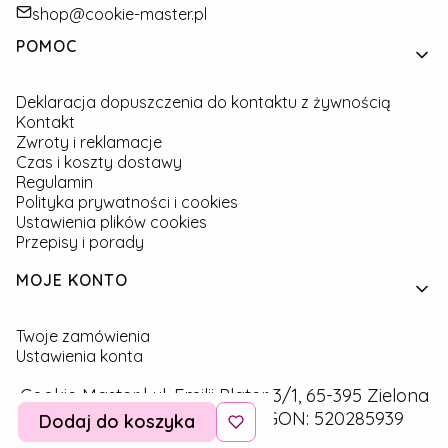
shop@cookie-master.pl
Linki w stopce
POMOC
Deklaracja dopuszczenia do kontaktu z żywnością
Kontakt
Zwroty i reklamacje
Czas i koszty dostawy
Regulamin
Polityka prywatności i cookies
Ustawienia plików cookies
Przepisy i porady
MOJE KONTO
Twoje zamówienia
Ustawienia konta
Cookie Master | ul. Emilii Plater 3/1, 65-395 Zielona
Góra | NIP: 9291757160 | REGON: 520285939
Dodaj do koszyka