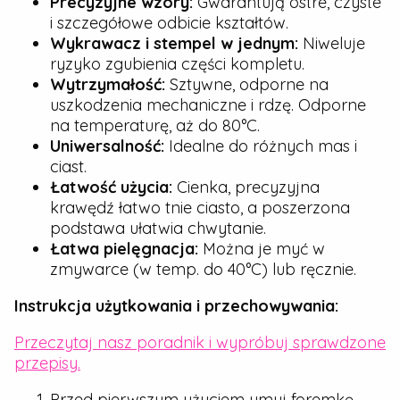
Precyzyjne wzory:
Gwarantują ostre, czyste
i szczegółowe odbicie kształtów.
Wykrawacz i stempel w jednym:
Niweluje
ryzyko zgubienia części kompletu.
Wytrzymałość:
Sztywne, odporne na
uszkodzenia mechaniczne i rdzę. Odporne
na temperaturę, aż do 80°C.
Uniwersalność:
Idealne do różnych mas i
ciast.
Łatwość użycia:
Cienka, precyzyjna
krawędź łatwo tnie ciasto, a poszerzona
podstawa ułatwia chwytanie.
Łatwa pielęgnacja:
Można je myć w
zmywarce (w temp. do 40°C) lub ręcznie.
Instrukcja użytkowania i przechowywania:
Przeczytaj nasz poradnik i wypróbuj sprawdzone
przepisy.
Przed pierwszym użyciem umyj foremkę