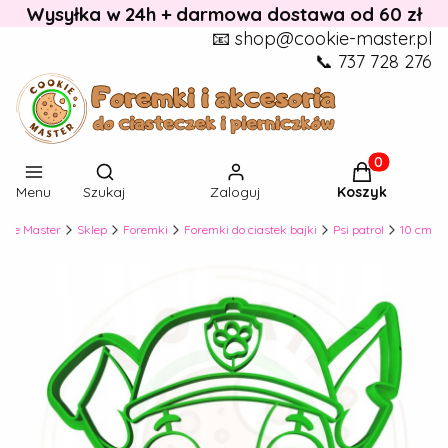
Wysyłka w 24h + darmowa dostawa od 60 zł
📧 shop@cookie-master.pl
📞 737 728 276
Otwórz wyszukiwarkę
Produkty w k
Menu
Szukaj
Zaloguj
Koszyk
okie Master
Sklep
Foremki
Foremki do ciastek bajki
Psi patrol
10 cm