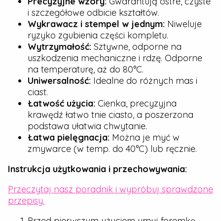
Precyzyjne wzory:
Gwarantują ostre, czyste
i szczegółowe odbicie kształtów.
Wykrawacz i stempel w jednym:
Niweluje
ryzyko zgubienia części kompletu.
Wytrzymałość:
Sztywne, odporne na
uszkodzenia mechaniczne i rdzę. Odporne
na temperaturę, aż do 80°C.
Uniwersalność:
Idealne do różnych mas i
ciast.
Łatwość użycia:
Cienka, precyzyjna
krawędź łatwo tnie ciasto, a poszerzona
podstawa ułatwia chwytanie.
Łatwa pielęgnacja:
Można je myć w
zmywarce (w temp. do 40°C) lub ręcznie.
Instrukcja użytkowania i przechowywania:
Przeczytaj nasz poradnik i wypróbuj sprawdzone
przepisy.
Przed pierwszym użyciem umyj foremkę