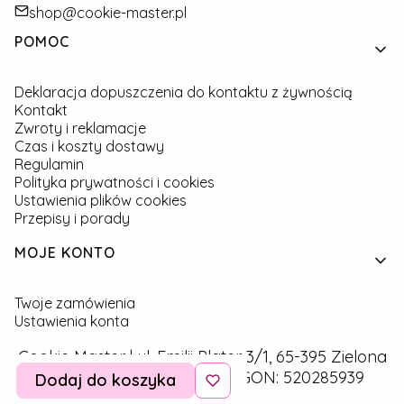
shop@cookie-master.pl
Linki w stopce
POMOC
Deklaracja dopuszczenia do kontaktu z żywnością
Kontakt
Zwroty i reklamacje
Czas i koszty dostawy
Regulamin
Polityka prywatności i cookies
Ustawienia plików cookies
Przepisy i porady
MOJE KONTO
Twoje zamówienia
Ustawienia konta
Cookie Master | ul. Emilii Plater 3/1, 65-395 Zielona
Góra | NIP: 9291757160 | REGON: 520285939
Dodaj do koszyka