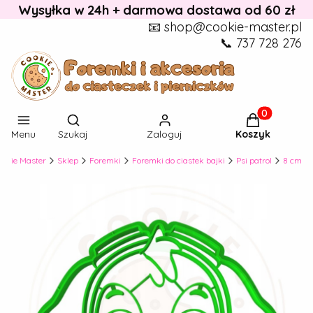
Wysyłka w 24h + darmowa dostawa od 60 zł
📧 shop@cookie-master.pl
📞 737 728 276
Otwórz wyszukiwarkę
Produkty w k
Menu
Szukaj
Zaloguj
Koszyk
ookie Master
Sklep
Foremki
Foremki do ciastek bajki
Psi patrol
8 cm