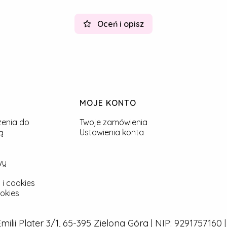
Oceń i opisz
MOJE KONTO
zenia do
Twoje zamówienia
ą
Ustawienia konta
wy
 i cookies
okies
 Emilii Plater 3/1, 65-395 Zielona Góra | NIP: 929175716