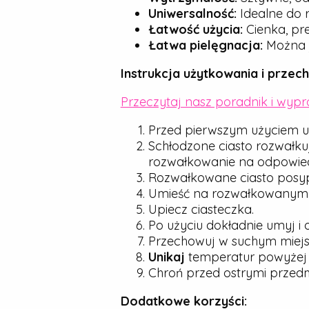
Uniwersalność:
Idealne do r
Łatwość użycia:
Cienka, pre
Łatwa pielęgnacja:
Można j
Instrukcja użytkowania i przec
Przeczytaj nasz poradnik i wyp
Przed pierwszym użyciem u
Schłodzone ciasto rozwałku
rozwałkowanie na odpowied
Rozwałkowane ciasto posyp d
Umieść na rozwałkowanym cie
Upiecz ciasteczka.
Po użyciu dokładnie umyj i 
Przechowuj w suchym miejsc
Unikaj
temperatur powyże
Chroń przed ostrymi przedmio
Dodatkowe korzyści: