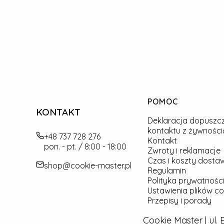
Linki w stopce
POMOC
KONTAKT
Deklaracja dopuszc
kontaktu z żywności
+48 737 728 276
Kontakt
pon. - pt. / 8:00 - 18:00
Zwroty i reklamacje
Czas i koszty dosta
shop@cookie-master.pl
Regulamin
Polityka prywatności
Ustawienia plików co
Przepisy i porady
Cookie Master | ul.