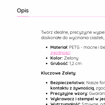
Opis
Twórz idealne, precyzyjne wypie
doskonałe do wycinania ciastek
Materiał:
PETG - mocne i be
zgodności
Kolor:
Zielony
Grubość:
1,2 cm
Kluczowe Zalety:
Bezpieczeństwo:
Nasze for
kontaktu z żywnością
, zgo
Precyzyjne wzory:
Gwarantu
Wykrawacz i stempel w je
Wytrzymałość:
Sztywne, od