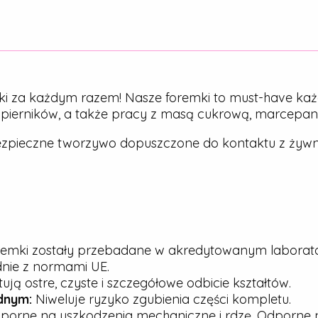
ki za każdym razem! Nasze foremki to must-have każ
, pierników, a także pracy z masą cukrową, marcepa
zpieczne tworzywo dopuszczone do kontaktu z żywn
emki zostały przebadane w akredytowanym laborato
dnie z normami UE.
ją ostre, czyste i szczegółowe odbicie kształtów.
dnym:
Niweluje ryzyko zgubienia części kompletu.
porne na uszkodzenia mechaniczne i rdzę. Odporne n