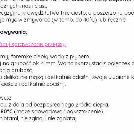
óżnych mas i ciast.
cyzyjna krawędź łatwo tnie ciasto, a poszerzona pod
e myć w zmywarce (w temp. do 40°C) lub ręcznie.
howywania:
róbuj sprawdzone przepisy.
myj foremkę ciepłą wodą z płynem.
j na grubość ok. 4 mm. Warto skorzystać z pałeczek 
nią grubość.
elikatnie mąką i delikatnie odciśnij swoje ulubione ks
ście i delikatnie dociśnij.
osusz
u, z dala od bezpośredniego źródła ciepła.
j
80°C
(może spowodować odkształcenie).
tami, nie zginaj i nie zgniataj.