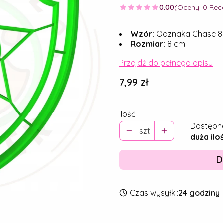
0.00
(Oceny: 0 Rece
Wzór:
Odznaka Chase 
Rozmiar:
8 cm
Przejdź do pełnego opisu
Cena
7,99 zł
Ilość
Dostępn
szt.
duża ilo
D
Czas wysyłki:
24 godziny