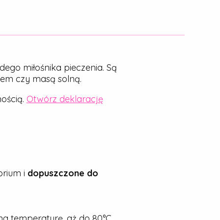
dego miłośnika pieczenia. Są
nem czy masą solną.
ością.
Otwórz deklarację
rium i
dopuszczone do
a temperaturę, aż do 80°C.