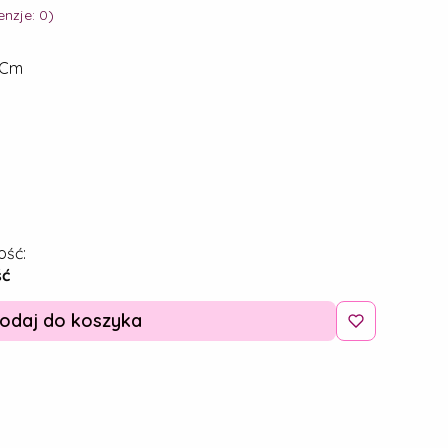
nzje: 0)
8Cm
ość:
ść
odaj do koszyka