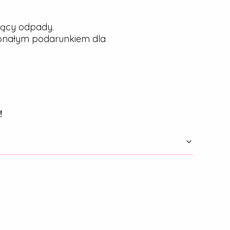
jący odpady.
konałym podarunkiem dla
!