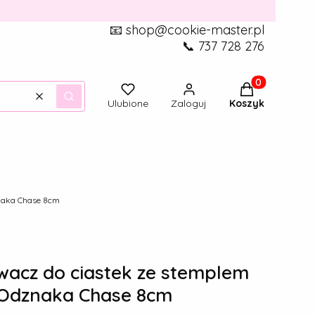
📧 shop@cookie-master.pl
📞 737 728 276
Produkty w ko
Wyczyść
Szukaj
Ulubione
Zaloguj
Koszyk
znaka Chase 8cm
acz do ciastek ze stemplem
l Odznaka Chase 8cm