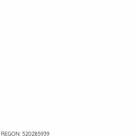
0 | REGON: 520285939