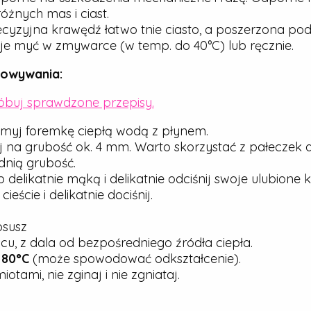
óżnych mas i ciast.
cyzyjna krawędź łatwo tnie ciasto, a poszerzona pod
e myć w zmywarce (w temp. do 40°C) lub ręcznie.
howywania:
róbuj sprawdzone przepisy.
myj foremkę ciepłą wodą z płynem.
j na grubość ok. 4 mm. Warto skorzystać z pałeczek 
nią grubość.
elikatnie mąką i delikatnie odciśnij swoje ulubione ks
ście i delikatnie dociśnij.
osusz
u, z dala od bezpośredniego źródła ciepła.
j
80°C
(może spowodować odkształcenie).
tami, nie zginaj i nie zgniataj.