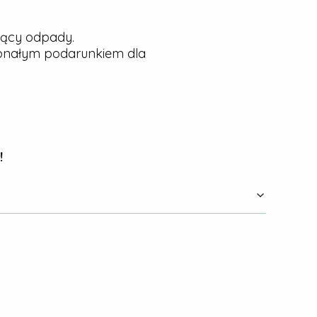
jący odpady.
konałym podarunkiem dla
!