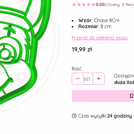
0.00
(Oceny: 0 Rece
Wzór:
Chase 8Cm
Rozmiar:
8 cm
Przejdź do pełnego opisu
Cena
19,99 zł
Ilość
Dostępn
szt.
duża ilo
D
Czas wysyłki:
24 godziny