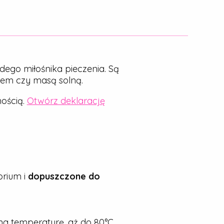
dego miłośnika pieczenia. Są
nem czy masą solną.
ością.
Otwórz deklarację
rium i
dopuszczone do
a temperaturę, aż do 80°C.