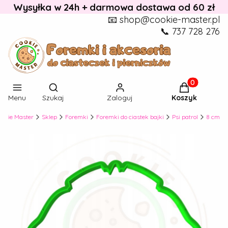
Wysyłka w 24h + darmowa dostawa od 60 zł
📧 shop@cookie-master.pl
📞 737 728 276
Otwórz wyszukiwarkę
Produkty w k
Menu
Szukaj
Zaloguj
Koszyk
ookie Master
Sklep
Foremki
Foremki do ciastek bajki
Psi patrol
8 cm