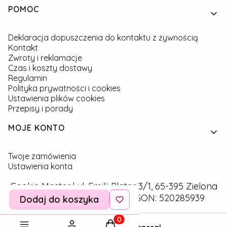
Linki w stopce
POMOC
Deklaracja dopuszczenia do kontaktu z żywnością
Kontakt
Zwroty i reklamacje
Czas i koszty dostawy
Regulamin
Polityka prywatności i cookies
Ustawienia plików cookies
Przepisy i porady
MOJE KONTO
Twoje zamówienia
Ustawienia konta
Cookie Master | ul. Emilii Plater 3/1, 65-395 Zielona
Góra | NIP: 9291757160 | REGON: 520285939
Dodaj do koszyka
Produkty w koszyku: 0. Zobac