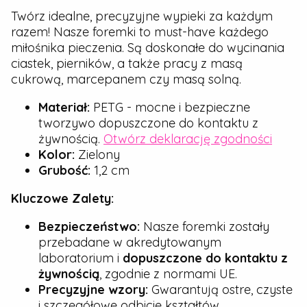
Twórz idealne, precyzyjne wypieki za każdym
razem! Nasze foremki to must-have każdego
miłośnika pieczenia. Są doskonałe do wycinania
ciastek, pierników, a także pracy z masą
cukrową, marcepanem czy masą solną.
Materiał:
PETG - mocne i bezpieczne
tworzywo dopuszczone do kontaktu z
żywnością.
Otwórz deklarację zgodności
Kolor:
Zielony
Grubość:
1,2 cm
Kluczowe Zalety:
Bezpieczeństwo:
Nasze foremki zostały
przebadane w akredytowanym
laboratorium i
dopuszczone do kontaktu z
żywnością
, zgodnie z normami UE.
Precyzyjne wzory:
Gwarantują ostre, czyste
i szczegółowe odbicie kształtów.