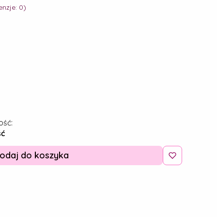
nzje: 0)
ość:
ść
odaj do koszyka