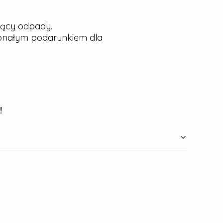
jący odpady.
konałym podarunkiem dla
!