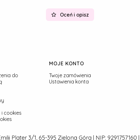
Oceń i opisz
MOJE KONTO
zenia do
Twoje zamówienia
ą
Ustawienia konta
wy
 i cookies
okies
 Emilii Plater 3/1, 65-395 Zielona Góra | NIP: 929175716