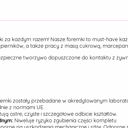
ki za każdym razem! Nasze foremki to must-have każ
, pierników, a także pracy z masą cukrową, marcepa
zpieczne tworzywo dopuszczone do kontaktu z żywn
emki zostały przebadane w akredytowanym laborato
dnie z normami UE.
ją ostre, czyste i szczegółowe odbicie kształtów.
dnym:
Niweluje ryzyko zgubienia części kompletu.
porne na uszkodzenia mechaniczne i rdzę. Odporne n