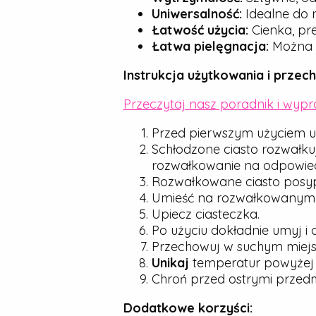
Uniwersalność:
Idealne do r
Łatwość użycia:
Cienka, pre
Łatwa pielęgnacja:
Można j
Instrukcja użytkowania i przec
Przeczytaj nasz poradnik i wyp
Przed pierwszym użyciem u
Schłodzone ciasto rozwałku
rozwałkowanie na odpowied
Rozwałkowane ciasto posyp d
Umieść na rozwałkowanym cie
Upiecz ciasteczka.
Po użyciu dokładnie umyj i 
Przechowuj w suchym miejsc
Unikaj
temperatur powyże
Chroń przed ostrymi przedmio
Dodatkowe korzyści: