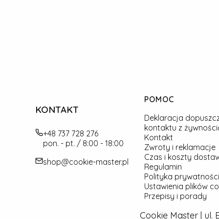
Linki w stopce
POMOC
KONTAKT
Deklaracja dopuszc
kontaktu z żywności
+48 737 728 276
Kontakt
pon. - pt. / 8:00 - 18:00
Zwroty i reklamacje
Czas i koszty dosta
shop@cookie-master.pl
Regulamin
Polityka prywatności
Ustawienia plików co
Przepisy i porady
Cookie Master | ul.