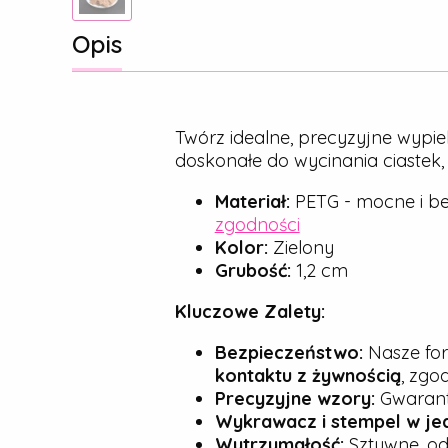
Opis
Twórz idealne, precyzyjne wypie
doskonałe do wycinania ciastek
Materiał:
PETG - mocne i be
zgodności
Kolor:
Zielony
Grubość:
1,2 cm
Kluczowe Zalety:
Bezpieczeństwo:
Nasze for
kontaktu z żywnością
, zgo
Precyzyjne wzory:
Gwarantu
Wykrawacz i stempel w je
Wytrzymałość:
Sztywne, od