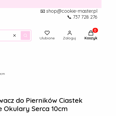
📧 shop@cookie-master.pl
📞 737 728 276
Produkty w ko
Wyczyść
Szukaj
Ulubione
Zaloguj
Koszyk
10cm
acz do Pierników Ciastek
ie Okulary Serca 10cm