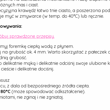
óżnych mas i ciast.
cyzyjna krawędź łatwo tnie ciasto, a poszerzona pod
e myć w zmywarce (w temp. do 40°C) lub ręcznie.
howywania:
róbuj sprawdzone przepisy.
myj foremkę ciepłą wodą z płynem.
j na grubość ok. 4 mm. Warto skorzystać z pałeczek 
nią grubość.
elikatnie mąką i delikatnie odciśnij swoje ulubione ks
ście i delikatnie dociśnij.
osusz
u, z dala od bezpośredniego źródła ciepła.
j
80°C
(może spowodować odkształcenie).
tami, nie zginaj i nie zgniataj.