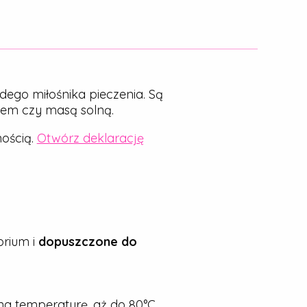
dego miłośnika pieczenia. Są
nem czy masą solną.
ością.
Otwórz deklarację
rium i
dopuszczone do
a temperaturę, aż do 80°C.