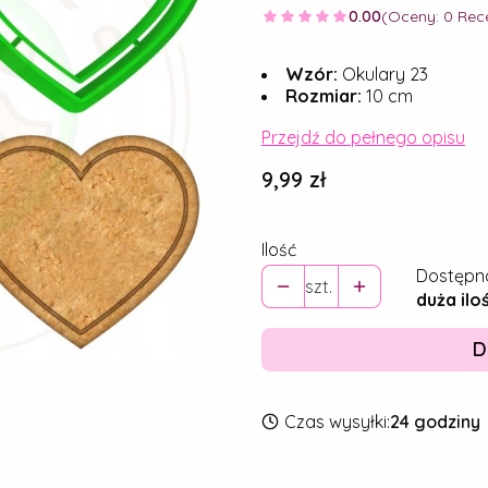
0.00
(Oceny: 0 Rece
Wzór:
Okulary 23
Rozmiar:
10 cm
Przejdź do pełnego opisu
Cena
9,99 zł
Ilość
Dostępn
szt.
duża ilo
D
Czas wysyłki:
24 godziny