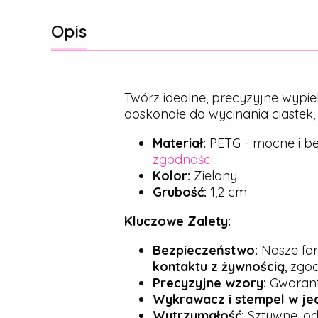
Opis
Twórz idealne, precyzyjne wypie
doskonałe do wycinania ciastek
Materiał:
PETG - mocne i be
zgodności
Kolor:
Zielony
Grubość:
1,2 cm
Kluczowe Zalety:
Bezpieczeństwo:
Nasze for
kontaktu z żywnością
, zgo
Precyzyjne wzory:
Gwarantu
Wykrawacz i stempel w je
Wytrzymałość:
Sztywne, od