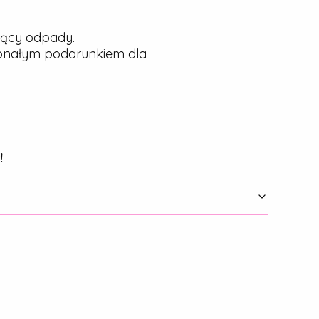
jący odpady.
konałym podarunkiem dla
!