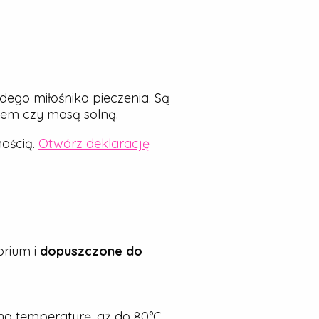
dego miłośnika pieczenia. Są
nem czy masą solną.
ością.
Otwórz deklarację
rium i
dopuszczone do
a temperaturę, aż do 80°C.