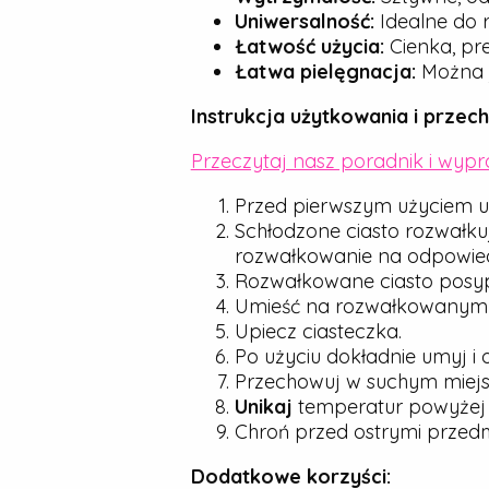
Uniwersalność:
Idealne do r
Łatwość użycia:
Cienka, pre
Łatwa pielęgnacja:
Można j
Instrukcja użytkowania i przec
Przeczytaj nasz poradnik i wyp
Przed pierwszym użyciem u
Schłodzone ciasto rozwałku
rozwałkowanie na odpowied
Rozwałkowane ciasto posyp d
Umieść na rozwałkowanym cie
Upiecz ciasteczka.
Po użyciu dokładnie umyj i 
Przechowuj w suchym miejsc
Unikaj
temperatur powyże
Chroń przed ostrymi przedmio
Dodatkowe korzyści: