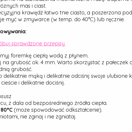
óżnych mas i ciast.
cyzyjna krawędź łatwo tnie ciasto, a poszerzona pod
e myć w zmywarce (w temp. do 40°C) lub ręcznie.
howywania:
róbuj sprawdzone przepisy.
myj foremkę ciepłą wodą z płynem.
j na grubość ok. 4 mm. Warto skorzystać z pałeczek 
nią grubość.
elikatnie mąką i delikatnie odciśnij swoje ulubione ks
ście i delikatnie dociśnij.
osusz
u, z dala od bezpośredniego źródła ciepła.
j
80°C
(może spowodować odkształcenie).
tami, nie zginaj i nie zgniataj.