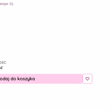
nzje: 0)
ość:
ść
odaj do koszyka