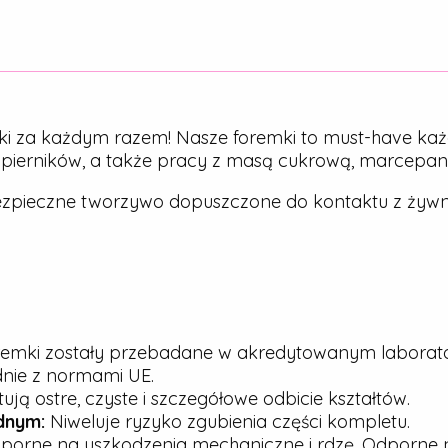
ki za każdym razem! Nasze foremki to must-have każ
, pierników, a także pracy z masą cukrową, marcepa
zpieczne tworzywo dopuszczone do kontaktu z żywn
emki zostały przebadane w akredytowanym laborato
dnie z normami UE.
ją ostre, czyste i szczegółowe odbicie kształtów.
dnym:
Niweluje ryzyko zgubienia części kompletu.
porne na uszkodzenia mechaniczne i rdzę. Odporne n