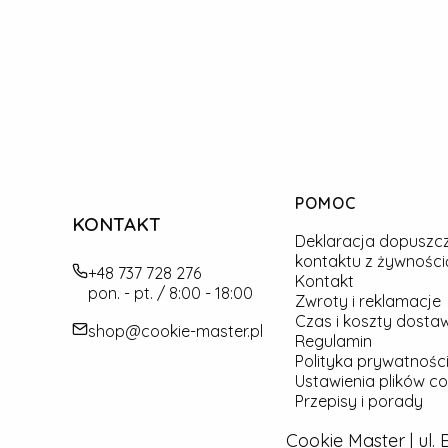
Linki w stopce
POMOC
KONTAKT
Deklaracja dopuszc
kontaktu z żywności
+48 737 728 276
Kontakt
pon. - pt. / 8:00 - 18:00
Zwroty i reklamacje
Czas i koszty dosta
shop@cookie-master.pl
Regulamin
Polityka prywatności
Ustawienia plików co
Przepisy i porady
Cookie Master | ul.