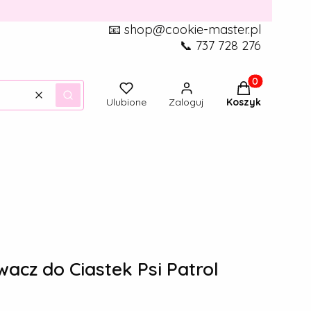
📧 shop@cookie-master.pl
📞 737 728 276
Produkty w ko
Wyczyść
Szukaj
Ulubione
Zaloguj
Koszyk
cz do Ciastek Psi Patrol