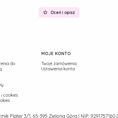
Oceń i opisz
MOJE KONTO
zenia do
Twoje zamówienia
ą
Ustawienia konta
wy
 i cookies
okies
 Emilii Plater 3/1, 65-395 Zielona Góra | NIP: 929175716