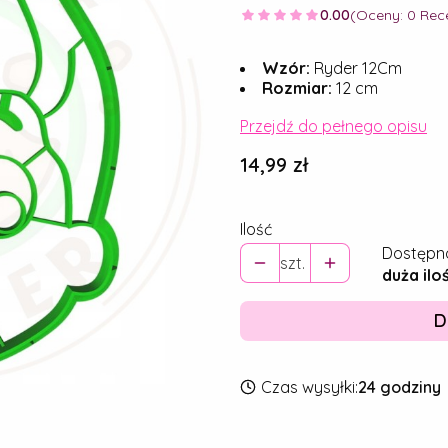
0.00
(Oceny: 0 Rece
Wzór:
Ryder 12Cm
Rozmiar:
12 cm
Przejdź do pełnego opisu
Cena
14,99 zł
Ilość
Dostępn
szt.
duża ilo
D
Czas wysyłki:
24 godziny