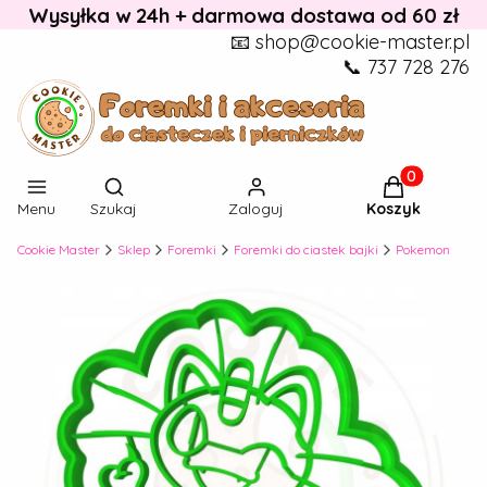
Wysyłka w 24h + darmowa dostawa od 60 zł
📧 shop@cookie-master.pl
📞 737 728 276
Otwórz wyszukiwarkę
Produkty w k
Menu
Szukaj
Zaloguj
Koszyk
Cookie Master
Sklep
Foremki
Foremki do ciastek bajki
Pokemon