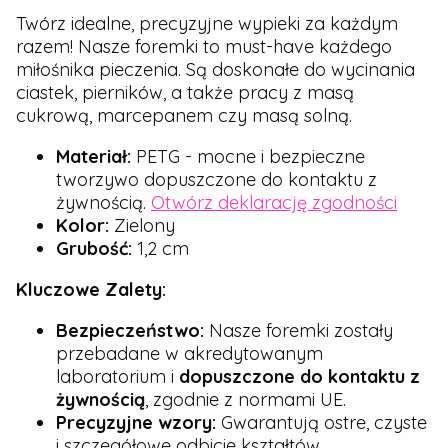
Twórz idealne, precyzyjne wypieki za każdym
razem! Nasze foremki to must-have każdego
miłośnika pieczenia. Są doskonałe do wycinania
ciastek, pierników, a także pracy z masą
cukrową, marcepanem czy masą solną.
Materiał:
PETG - mocne i bezpieczne
tworzywo dopuszczone do kontaktu z
żywnością.
Otwórz deklarację zgodności
Kolor:
Zielony
Grubość:
1,2 cm
Kluczowe Zalety:
Bezpieczeństwo:
Nasze foremki zostały
przebadane w akredytowanym
laboratorium i
dopuszczone do kontaktu z
żywnością
, zgodnie z normami UE.
Precyzyjne wzory:
Gwarantują ostre, czyste
i szczegółowe odbicie kształtów.