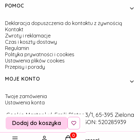
Linki w stopce
POMOC
Deklaracja dopuszczenia do kontaktu z żywnością
Kontakt
Zwroty i reklamacje
Czas i koszty dostawy
Regulamin
Polityka prywatności i cookies
Ustawienia plików cookies
Przepisy i porady
MOJE KONTO
Twoje zamówienia
Ustawienia konta
Cookie Master | ul. Emilii Plater 3/1, 65-395 Zielona
Góra | NIP: 9291757160 | REGON: 520285939
Dodaj do koszyka
Produkty w koszyku: 0. Zobac