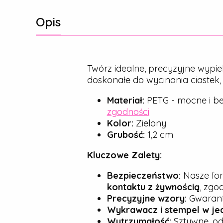
Opis
Twórz idealne, precyzyjne wypie
doskonałe do wycinania ciastek
Materiał:
PETG - mocne i be
zgodności
Kolor:
Zielony
Grubość:
1,2 cm
Kluczowe Zalety:
Bezpieczeństwo:
Nasze for
kontaktu z żywnością
, zgo
Precyzyjne wzory:
Gwarantu
Wykrawacz i stempel w je
Wytrzymałość:
Sztywne, od