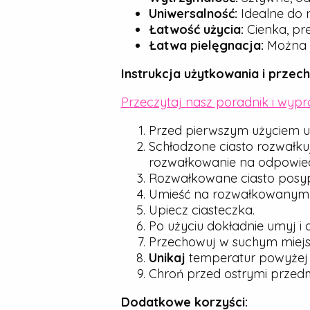
Uniwersalność:
Idealne do r
Łatwość użycia:
Cienka, pre
Łatwa pielęgnacja:
Można j
Instrukcja użytkowania i przec
Przeczytaj nasz poradnik i wyp
Przed pierwszym użyciem u
Schłodzone ciasto rozwałku
rozwałkowanie na odpowied
Rozwałkowane ciasto posyp d
Umieść na rozwałkowanym cie
Upiecz ciasteczka.
Po użyciu dokładnie umyj i 
Przechowuj w suchym miejsc
Unikaj
temperatur powyże
Chroń przed ostrymi przedmio
Dodatkowe korzyści: