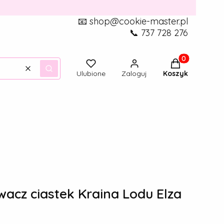
📧 shop@cookie-master.pl
📞 737 728 276
Produkty w ko
Wyczyść
Szukaj
Ulubione
Zaloguj
Koszyk
cz ciastek Kraina Lodu Elza