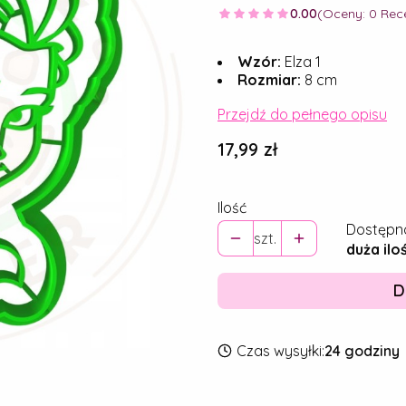
0.00
(Oceny: 0 Rece
Wzór:
Elza 1
Rozmiar:
8 cm
Przejdź do pełnego opisu
Cena
17,99 zł
Ilość
Dostępn
szt.
duża ilo
D
Czas wysyłki:
24 godziny