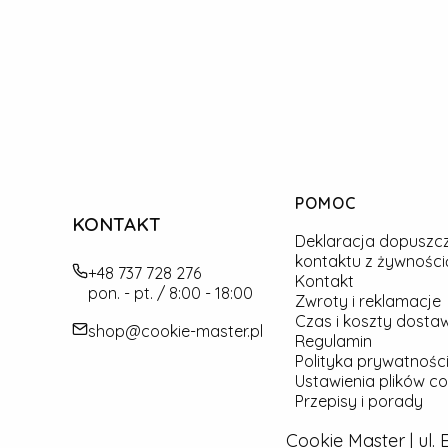
Linki w stopce
POMOC
KONTAKT
Deklaracja dopuszc
kontaktu z żywności
+48 737 728 276
Kontakt
pon. - pt. / 8:00 - 18:00
Zwroty i reklamacje
Czas i koszty dosta
shop@cookie-master.pl
Regulamin
Polityka prywatności
Ustawienia plików co
Przepisy i porady
Cookie Master | ul.