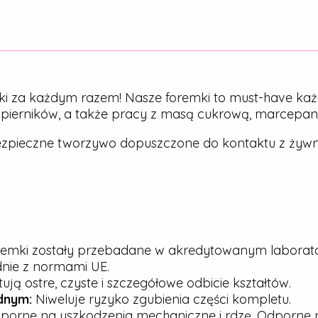
ki za każdym razem! Nasze foremki to must-have każ
, pierników, a także pracy z masą cukrową, marcepa
zpieczne tworzywo dopuszczone do kontaktu z żywn
emki zostały przebadane w akredytowanym laborato
dnie z normami UE.
ją ostre, czyste i szczegółowe odbicie kształtów.
dnym:
Niweluje ryzyko zgubienia części kompletu.
porne na uszkodzenia mechaniczne i rdzę. Odporne n