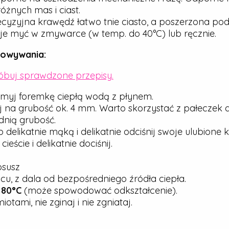
óżnych mas i ciast.
cyzyjna krawędź łatwo tnie ciasto, a poszerzona pod
e myć w zmywarce (w temp. do 40°C) lub ręcznie.
howywania:
róbuj sprawdzone przepisy.
myj foremkę ciepłą wodą z płynem.
j na grubość ok. 4 mm. Warto skorzystać z pałeczek 
nią grubość.
elikatnie mąką i delikatnie odciśnij swoje ulubione ks
ście i delikatnie dociśnij.
osusz
u, z dala od bezpośredniego źródła ciepła.
j
80°C
(może spowodować odkształcenie).
tami, nie zginaj i nie zgniataj.