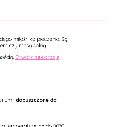
dego miłośnika pieczenia. Są
nem czy masą solną.
ością.
Otwórz deklarację
rium i
dopuszczone do
a temperaturę, aż do 80°C.