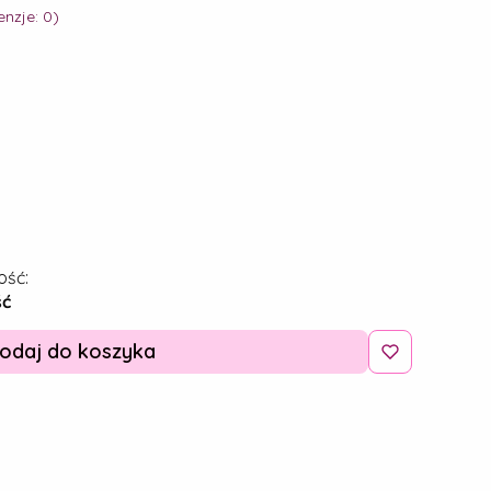
nzje: 0)
ość:
ść
odaj do koszyka