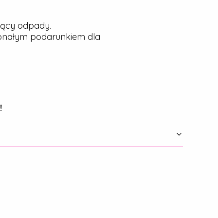
jący odpady.
konałym podarunkiem dla
!