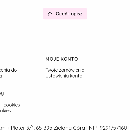
Oceń i opisz
MOJE KONTO
zenia do
Twoje zamówienia
ą
Ustawienia konta
wy
 i cookies
okies
 Emilii Plater 3/1, 65-395 Zielona Góra | NIP: 929175716