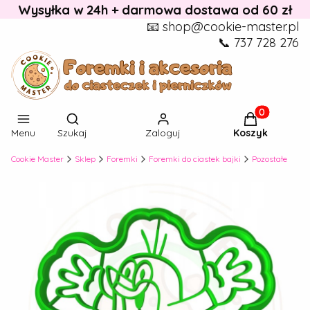
Wysyłka w 24h + darmowa dostawa od 60 zł
📧 shop@cookie-master.pl
📞 737 728 276
Otwórz wyszukiwarkę
Produkty w k
Menu
Szukaj
Zaloguj
Koszyk
Cookie Master
Sklep
Foremki
Foremki do ciastek bajki
Pozostałe