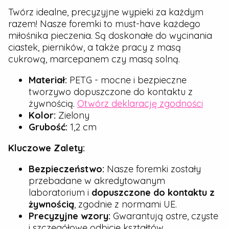
Twórz idealne, precyzyjne wypieki za każdym
razem! Nasze foremki to must-have każdego
miłośnika pieczenia. Są doskonałe do wycinania
ciastek, pierników, a także pracy z masą
cukrową, marcepanem czy masą solną.
Materiał:
PETG - mocne i bezpieczne
tworzywo dopuszczone do kontaktu z
żywnością.
Otwórz deklarację zgodności
Kolor:
Zielony
Grubość:
1,2 cm
Kluczowe Zalety:
Bezpieczeństwo:
Nasze foremki zostały
przebadane w akredytowanym
laboratorium i
dopuszczone do kontaktu z
żywnością
, zgodnie z normami UE.
Precyzyjne wzory:
Gwarantują ostre, czyste
i szczegółowe odbicie kształtów.