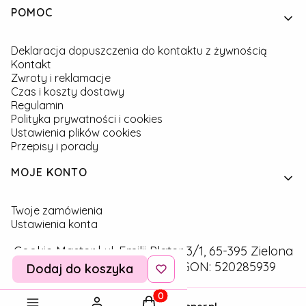
Linki w stopce
POMOC
Deklaracja dopuszczenia do kontaktu z żywnością
Kontakt
Zwroty i reklamacje
Czas i koszty dostawy
Regulamin
Polityka prywatności i cookies
Ustawienia plików cookies
Przepisy i porady
MOJE KONTO
Twoje zamówienia
Ustawienia konta
Cookie Master | ul. Emilii Plater 3/1, 65-395 Zielona
Góra | NIP: 9291757160 | REGON: 520285939
Dodaj do koszyka
Produkty w koszyku: 0. Zobac