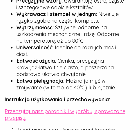
Precyzyjne wzory:
Gwarantują ostre, czyste
i szczegółowe odbicie kształtów.
Wykrawacz i stempel w jednym:
Niweluje
ryzyko zgubienia części kompletu.
Wytrzymałość:
Sztywne, odporne na
uszkodzenia mechaniczne i rdzę. Odporne
na temperaturę, aż do 80°C.
Uniwersalność:
Idealne do różnych mas i
ciast.
Łatwość użycia:
Cienka, precyzyjna
krawędź łatwo tnie ciasto, a poszerzona
podstawa ułatwia chwytanie.
Łatwa pielęgnacja:
Można je myć w
zmywarce (w temp. do 40°C) lub ręcznie.
Instrukcja użytkowania i przechowywania:
Przeczytaj nasz poradnik i wypróbuj sprawdzone
przepisy.
Przed pierwszym użyciem umyj foremkę