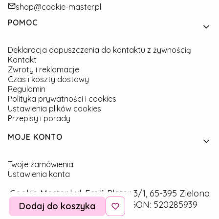
shop@cookie-master.pl
Linki w stopce
POMOC
Deklaracja dopuszczenia do kontaktu z żywnością
Kontakt
Zwroty i reklamacje
Czas i koszty dostawy
Regulamin
Polityka prywatności i cookies
Ustawienia plików cookies
Przepisy i porady
MOJE KONTO
Twoje zamówienia
Ustawienia konta
Cookie Master | ul. Emilii Plater 3/1, 65-395 Zielona
Góra | NIP: 9291757160 | REGON: 520285939
Dodaj do koszyka