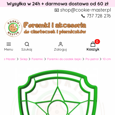
Wysyłka w 24h + darmowa dostawa od 60 zł
📧 shop@cookie-master.pl
📞 737 728 276
Otwórz wyszukiwarkę
Produkty w k
Menu
Szukaj
Zaloguj
Koszyk
okie Master
Sklep
Foremki
Foremki do ciastek bajki
Psi patrol
10 cm