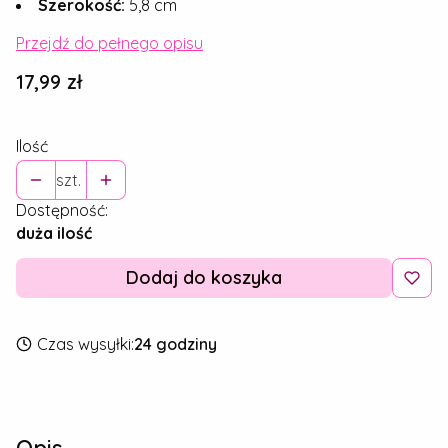
Szerokość:
5,8 cm
Przejdź do pełnego opisu
Cena
17,99 zł
Ilość
szt.
Dostępność:
duża ilość
Dodaj do koszyka
Czas wysyłki:
24 godziny