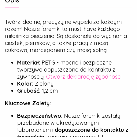
Opis
Twórz idealne, precyzyjne wypieki za każdym
razem! Nasze foremki to must-have każdego
miłośnika pieczenia. Są doskonałe do wycinania
ciastek, pierników, a także pracy z masą
cukrową, marcepanem czy masą solną.
Materiał:
PETG - mocne i bezpieczne
tworzywo dopuszczone do kontaktu z
żywnością.
Otwórz deklarację zgodności
Kolor:
Zielony
Grubość:
1,2 cm
Kluczowe Zalety:
Bezpieczeństwo:
Nasze foremki zostały
przebadane w akredytowanym
laboratorium i
dopuszczone do kontaktu z
żywnością
, zgodnie z normami UE.