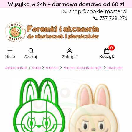
Wysyłka w 24h + darmowa dostawa od 60 zł
📧 shop@cookie-master.pl
📞 737 728 276
Otwórz wyszukiwarkę
Produkty w k
Menu
Szukaj
Zaloguj
Koszyk
Cookie Master
Sklep
Foremki
Foremki do ciastek bajki
Pozostałe