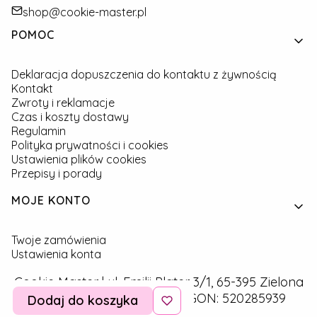
shop@cookie-master.pl
Linki w stopce
POMOC
Deklaracja dopuszczenia do kontaktu z żywnością
Kontakt
Zwroty i reklamacje
Czas i koszty dostawy
Regulamin
Polityka prywatności i cookies
Ustawienia plików cookies
Przepisy i porady
MOJE KONTO
Twoje zamówienia
Ustawienia konta
Cookie Master | ul. Emilii Plater 3/1, 65-395 Zielona
Góra | NIP: 9291757160 | REGON: 520285939
Dodaj do koszyka