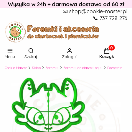
Wysyłka w 24h + darmowa dostawa od 60 zł
📧 shop@cookie-master.pl
📞 737 728 276
Otwórz wyszukiwarkę
Produkty w k
Menu
Szukaj
Zaloguj
Koszyk
Cookie Master
Sklep
Foremki
Foremki do ciastek bajki
Pozostałe