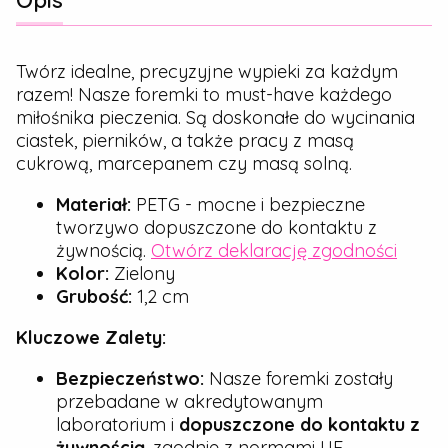
Opis
Twórz idealne, precyzyjne wypieki za każdym
razem! Nasze foremki to must-have każdego
miłośnika pieczenia. Są doskonałe do wycinania
ciastek, pierników, a także pracy z masą
cukrową, marcepanem czy masą solną.
Materiał:
PETG - mocne i bezpieczne
tworzywo dopuszczone do kontaktu z
żywnością.
Otwórz deklarację zgodności
Kolor:
Zielony
Grubość:
1,2 cm
Kluczowe Zalety:
Bezpieczeństwo:
Nasze foremki zostały
przebadane w akredytowanym
laboratorium i
dopuszczone do kontaktu z
żywnością
, zgodnie z normami UE.