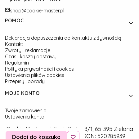
shop@cookie-master.pl
Linki w stopce
POMOC
Deklaracja dopuszczenia do kontaktu z żywnością
Kontakt
Zwroty i reklamacje
Czas i koszty dostawy
Regulamin
Polityka prywatności i cookies
Ustawienia plików cookies
Przepisy i porady
MOJE KONTO
Twoje zamówienia
Ustawienia konta
Cookie Master | ul. Emilii Plater 3/1, 65-395 Zielona
Góra | NIP: 9291757160 | REGON: 520285939
Dodaj do koszyka