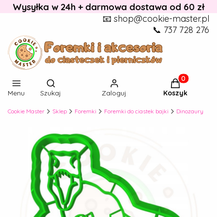
Wysyłka w 24h + darmowa dostawa od 60 zł
📧 shop@cookie-master.pl
📞 737 728 276
Otwórz wyszukiwarkę
Produkty w k
Menu
Szukaj
Zaloguj
Koszyk
Cookie Master
Sklep
Foremki
Foremki do ciastek bajki
Dinozaury