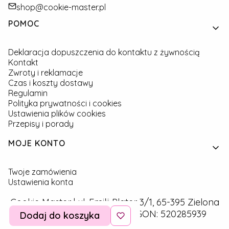
shop@cookie-master.pl
Linki w stopce
POMOC
Deklaracja dopuszczenia do kontaktu z żywnością
Kontakt
Zwroty i reklamacje
Czas i koszty dostawy
Regulamin
Polityka prywatności i cookies
Ustawienia plików cookies
Przepisy i porady
MOJE KONTO
Twoje zamówienia
Ustawienia konta
Cookie Master | ul. Emilii Plater 3/1, 65-395 Zielona
Góra | NIP: 9291757160 | REGON: 520285939
Dodaj do koszyka