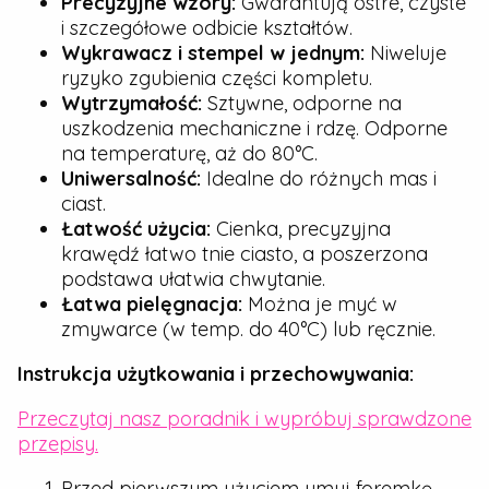
Precyzyjne wzory:
Gwarantują ostre, czyste
i szczegółowe odbicie kształtów.
Wykrawacz i stempel w jednym:
Niweluje
ryzyko zgubienia części kompletu.
Wytrzymałość:
Sztywne, odporne na
uszkodzenia mechaniczne i rdzę. Odporne
na temperaturę, aż do 80°C.
Uniwersalność:
Idealne do różnych mas i
ciast.
Łatwość użycia:
Cienka, precyzyjna
krawędź łatwo tnie ciasto, a poszerzona
podstawa ułatwia chwytanie.
Łatwa pielęgnacja:
Można je myć w
zmywarce (w temp. do 40°C) lub ręcznie.
Instrukcja użytkowania i przechowywania:
Przeczytaj nasz poradnik i wypróbuj sprawdzone
przepisy.
Przed pierwszym użyciem umyj foremkę