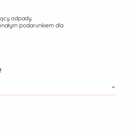
jący odpady.
konałym podarunkiem dla
!