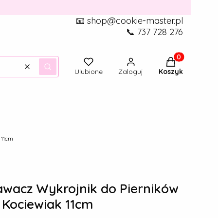
📧 shop@cookie-master.pl
📞 737 728 276
Produkty w ko
Wyczyść
Szukaj
Ulubione
Zaloguj
Koszyk
 11cm
acz Wykrojnik do Pierników
 Kociewiak 11cm