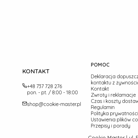
Linki w stopce
POMOC
KONTAKT
Deklaracja dopuszc
kontaktu z żywności
+48 737 728 276
Kontakt
pon. - pt. / 8:00 - 18:00
Zwroty i reklamacje
Czas i koszty dosta
shop@cookie-master.pl
Regulamin
Polityka prywatności
Ustawienia plików co
Przepisy i porady
Cookie Master | ul.