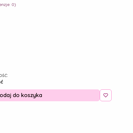
nzje: 0)
ość:
ść
odaj do koszyka