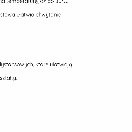
a temperaturę, aż do 80°C.
stawa ułatwia chwytanie.
dystansowych, które ułatwiają
ztałty.