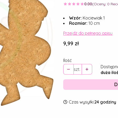
0.00
(Oceny: 0 Rece
Wzór:
Kociewiak 1
Rozmiar:
10 cm
Przejdź do pełnego opisu
Cena
9,99 zł
Ilość
Dostępn
szt.
duża ilo
D
Czas wysyłki:
24 godziny