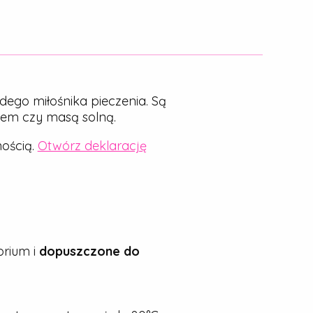
dego miłośnika pieczenia. Są
nem czy masą solną.
ością.
Otwórz deklarację
rium i
dopuszczone do