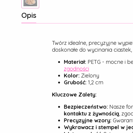
Opis
Twórz idealne, precyzyjne wypie
doskonałe do wycinania ciastek
Materiał:
PETG - mocne i be
zgodności
Kolor:
Zielony
Grubość:
1,2 cm
Kluczowe Zalety:
Bezpieczeństwo:
Nasze for
kontaktu z żywnością
, zgo
Precyzyjne wzory:
Gwarantu
Wykrawacz i stempel w je