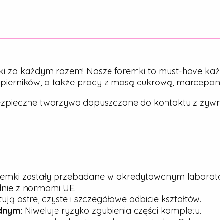
ki za każdym razem! Nasze foremki to must-have każ
, pierników, a także pracy z masą cukrową, marcepa
zpieczne tworzywo dopuszczone do kontaktu z żywn
emki zostały przebadane w akredytowanym laborato
dnie z normami UE.
ją ostre, czyste i szczegółowe odbicie kształtów.
dnym:
Niweluje ryzyko zgubienia części kompletu.