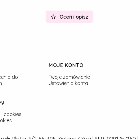
Oceń i opisz
MOJE KONTO
zenia do
Twoje zamówienia
ą
Ustawienia konta
wy
 i cookies
okies
 Emilii Plater 3/1, 65-395 Zielona Góra | NIP: 929175716