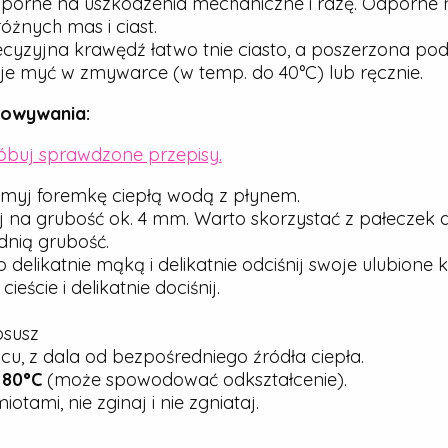
porne na uszkodzenia mechaniczne i rdzę. Odporne n
óżnych mas i ciast.
cyzyjna krawędź łatwo tnie ciasto, a poszerzona pod
e myć w zmywarce (w temp. do 40°C) lub ręcznie.
howywania:
róbuj sprawdzone przepisy.
myj foremkę ciepłą wodą z płynem.
j na grubość ok. 4 mm. Warto skorzystać z pałeczek 
nią grubość.
elikatnie mąką i delikatnie odciśnij swoje ulubione ks
ście i delikatnie dociśnij.
osusz
u, z dala od bezpośredniego źródła ciepła.
j
80°C
(może spowodować odkształcenie).
tami, nie zginaj i nie zgniataj.