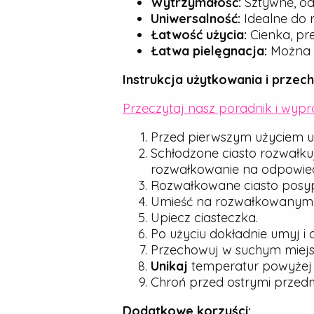
Wytrzymałość:
Sztywne, od
Uniwersalność:
Idealne do r
Łatwość użycia:
Cienka, pre
Łatwa pielęgnacja:
Można j
Instrukcja użytkowania i przec
Przeczytaj nasz poradnik i wyp
Przed pierwszym użyciem u
Schłodzone ciasto rozwałku
rozwałkowanie na odpowied
Rozwałkowane ciasto posyp d
Umieść na rozwałkowanym cie
Upiecz ciasteczka.
Po użyciu dokładnie umyj i 
Przechowuj w suchym miejsc
Unikaj
temperatur powyże
Chroń przed ostrymi przedmio
Dodatkowe korzyści: