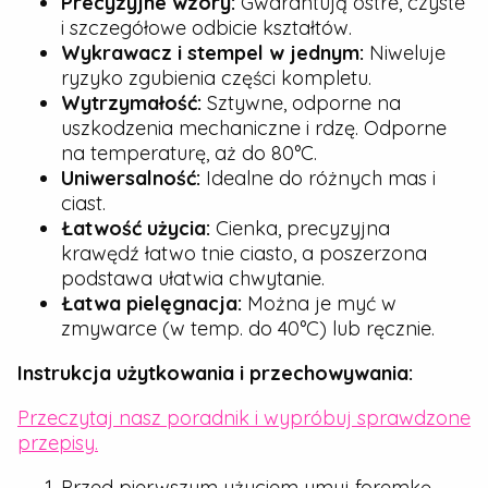
Precyzyjne wzory:
Gwarantują ostre, czyste
i szczegółowe odbicie kształtów.
Wykrawacz i stempel w jednym:
Niweluje
ryzyko zgubienia części kompletu.
Wytrzymałość:
Sztywne, odporne na
uszkodzenia mechaniczne i rdzę. Odporne
na temperaturę, aż do 80°C.
Uniwersalność:
Idealne do różnych mas i
ciast.
Łatwość użycia:
Cienka, precyzyjna
krawędź łatwo tnie ciasto, a poszerzona
podstawa ułatwia chwytanie.
Łatwa pielęgnacja:
Można je myć w
zmywarce (w temp. do 40°C) lub ręcznie.
Instrukcja użytkowania i przechowywania:
Przeczytaj nasz poradnik i wypróbuj sprawdzone
przepisy.
Przed pierwszym użyciem umyj foremkę