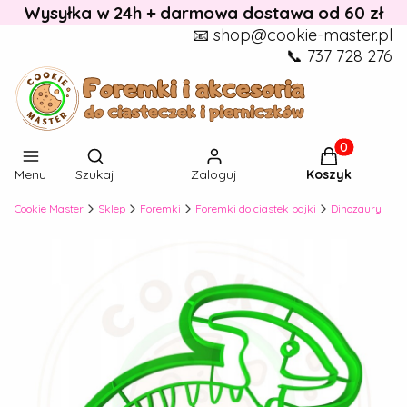
Wysyłka w 24h + darmowa dostawa od 60 zł
📧 shop@cookie-master.pl
📞 737 728 276
Otwórz wyszukiwarkę
Produkty w k
Menu
Szukaj
Zaloguj
Koszyk
Cookie Master
Sklep
Foremki
Foremki do ciastek bajki
Dinozaury