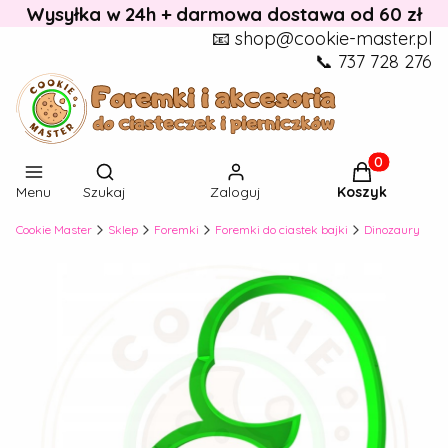
Wysyłka w 24h + darmowa dostawa od 60 zł
📧 shop@cookie-master.pl
📞 737 728 276
Otwórz wyszukiwarkę
Produkty w k
Menu
Szukaj
Zaloguj
Koszyk
Cookie Master
Sklep
Foremki
Foremki do ciastek bajki
Dinozaury