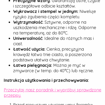
Precyzyjne wzory:
Gwarantują ostre, czyste
i szczegółowe odbicie kształtów.
Wykrawacz i stempel w jednym:
Niweluje
ryzyko zgubienia części kompletu.
Wytrzymałość:
Sztywne, odporne na
uszkodzenia mechaniczne i rdzę. Odporne
na temperaturę, aż do 80°C.
Uniwersalność:
Idealne do różnych mas i
ciast.
Łatwość użycia:
Cienka, precyzyjna
krawędź łatwo tnie ciasto, a poszerzona
podstawa ułatwia chwytanie.
Łatwa pielęgnacja:
Można je myć w
zmywarce (w temp. do 40°C) lub ręcznie.
Instrukcja użytkowania i przechowywania:
Przeczytaj nasz poradnik i wypróbuj sprawdzone
przepisy.
Przed pierwszym użyciem umyj foremkę