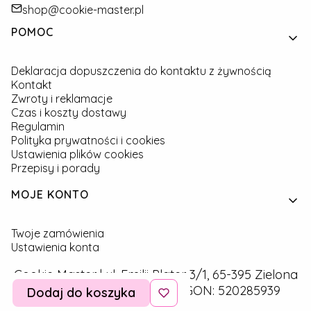
shop@cookie-master.pl
Linki w stopce
POMOC
Deklaracja dopuszczenia do kontaktu z żywnością
Kontakt
Zwroty i reklamacje
Czas i koszty dostawy
Regulamin
Polityka prywatności i cookies
Ustawienia plików cookies
Przepisy i porady
MOJE KONTO
Twoje zamówienia
Ustawienia konta
Cookie Master | ul. Emilii Plater 3/1, 65-395 Zielona
Góra | NIP: 9291757160 | REGON: 520285939
Dodaj do koszyka