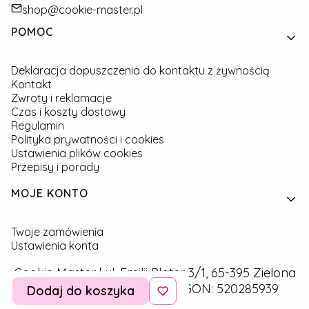
shop@cookie-master.pl
Linki w stopce
POMOC
Deklaracja dopuszczenia do kontaktu z żywnością
Kontakt
Zwroty i reklamacje
Czas i koszty dostawy
Regulamin
Polityka prywatności i cookies
Ustawienia plików cookies
Przepisy i porady
MOJE KONTO
Twoje zamówienia
Ustawienia konta
Cookie Master | ul. Emilii Plater 3/1, 65-395 Zielona
Góra | NIP: 9291757160 | REGON: 520285939
Dodaj do koszyka