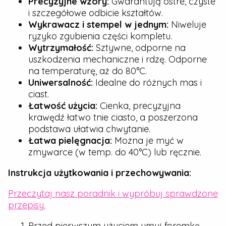
Precyzyjne wzory:
Gwarantują ostre, czyste
i szczegółowe odbicie kształtów.
Wykrawacz i stempel w jednym:
Niweluje
ryzyko zgubienia części kompletu.
Wytrzymałość:
Sztywne, odporne na
uszkodzenia mechaniczne i rdzę. Odporne
na temperaturę, aż do 80°C.
Uniwersalność:
Idealne do różnych mas i
ciast.
Łatwość użycia:
Cienka, precyzyjna
krawędź łatwo tnie ciasto, a poszerzona
podstawa ułatwia chwytanie.
Łatwa pielęgnacja:
Można je myć w
zmywarce (w temp. do 40°C) lub ręcznie.
Instrukcja użytkowania i przechowywania:
Przeczytaj nasz poradnik i wypróbuj sprawdzone
przepisy.
Przed pierwszym użyciem umyj foremkę