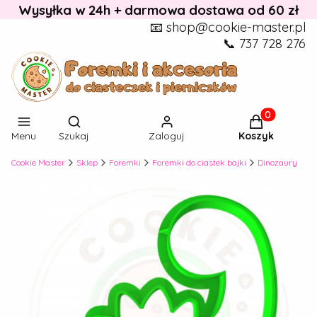
Wysyłka w 24h + darmowa dostawa od 60 zł
📧 shop@cookie-master.pl
📞 737 728 276
Otwórz wyszukiwarkę
Produkty w k
Menu
Szukaj
Zaloguj
Koszyk
Cookie Master
Sklep
Foremki
Foremki do ciastek bajki
Dinozaury