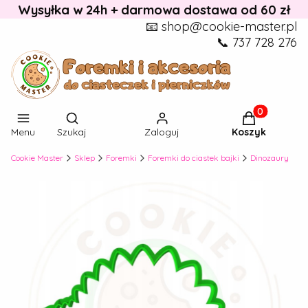
Wysyłka w 24h + darmowa dostawa od 60 zł
📧 shop@cookie-master.pl
📞 737 728 276
Otwórz wyszukiwarkę
Produkty w k
Menu
Szukaj
Zaloguj
Koszyk
Cookie Master
Sklep
Foremki
Foremki do ciastek bajki
Dinozaury