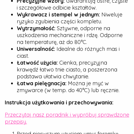
Precyzyjne wzory:
Gwarantują ostre, czyste
i szczegółowe odbicie kształtów.
Wykrawacz i stempel w jednym:
Niweluje
ryzyko zgubienia części kompletu.
Wytrzymałość:
Sztywne, odporne na
uszkodzenia mechaniczne i rdzę. Odporne
na temperaturę, aż do 80°C.
Uniwersalność:
Idealne do różnych mas i
ciast.
Łatwość użycia:
Cienka, precyzyjna
krawędź łatwo tnie ciasto, a poszerzona
podstawa ułatwia chwytanie.
Łatwa pielęgnacja:
Można je myć w
zmywarce (w temp. do 40°C) lub ręcznie.
Instrukcja użytkowania i przechowywania:
Przeczytaj nasz poradnik i wypróbuj sprawdzone
przepisy.
Przed pierwszym użyciem umyj foremkę