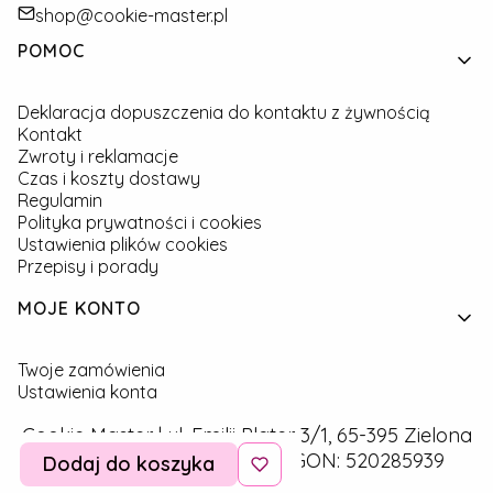
shop@cookie-master.pl
Linki w stopce
POMOC
Deklaracja dopuszczenia do kontaktu z żywnością
Kontakt
Zwroty i reklamacje
Czas i koszty dostawy
Regulamin
Polityka prywatności i cookies
Ustawienia plików cookies
Przepisy i porady
MOJE KONTO
Twoje zamówienia
Ustawienia konta
Cookie Master | ul. Emilii Plater 3/1, 65-395 Zielona
Góra | NIP: 9291757160 | REGON: 520285939
Dodaj do koszyka