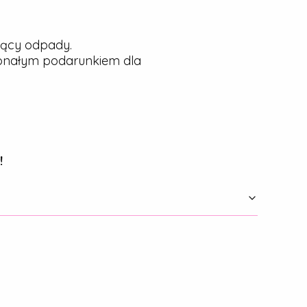
jący odpady.
konałym podarunkiem dla
!