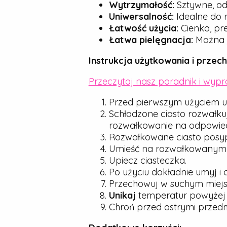
Wytrzymałość:
Sztywne, od
Uniwersalność:
Idealne do r
Łatwość użycia:
Cienka, pre
Łatwa pielęgnacja:
Można j
Instrukcja użytkowania i przec
Przeczytaj nasz poradnik i wyp
Przed pierwszym użyciem u
Schłodzone ciasto rozwałku
rozwałkowanie na odpowied
Rozwałkowane ciasto posyp d
Umieść na rozwałkowanym cie
Upiecz ciasteczka.
Po użyciu dokładnie umyj i 
Przechowuj w suchym miejsc
Unikaj
temperatur powyże
Chroń przed ostrymi przedmio