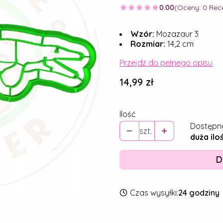
0.00
(Oceny: 0 Rece
Wzór:
Mozazaur 3
Rozmiar:
14,2 cm
Przejdź do pełnego opisu
Cena
14,99 zł
Ilość
Dostępn
szt.
duża ilo
D
Czas wysyłki:
24 godziny