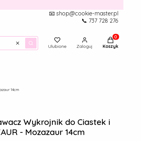
📧 shop@cookie-master.pl
📞 737 728 276
Produkty w ko
Wyczyść
Szukaj
Ulubione
Zaloguj
Koszyk
azaur 14cm
acz Wykrojnik do Ciastek i
ZAUR - Mozazaur 14cm