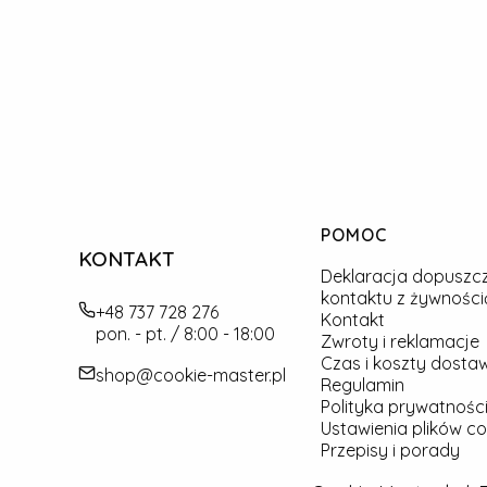
Linki w stopce
POMOC
KONTAKT
Deklaracja dopuszc
kontaktu z żywności
+48 737 728 276
Kontakt
pon. - pt. / 8:00 - 18:00
Zwroty i reklamacje
Czas i koszty dosta
shop@cookie-master.pl
Regulamin
Polityka prywatności
Ustawienia plików co
Przepisy i porady