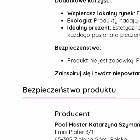
Dodatkowe korzyści:
Wspierasz lokalny rynek:
F
Ekologia:
Produkty nadają s
Idealny prezent:
Estetyczne
każdego pasjonata pieczeni
Bezpieczeństwo:
Produkt nie jest zabawką. P
Zainspiruj się i twórz niepowtar
Bezpieczeństwo produktu
Producent
Pool Master Katarzyna Szyma
Emilii Plater 3/1
65-395 Zielona Góra, Polska