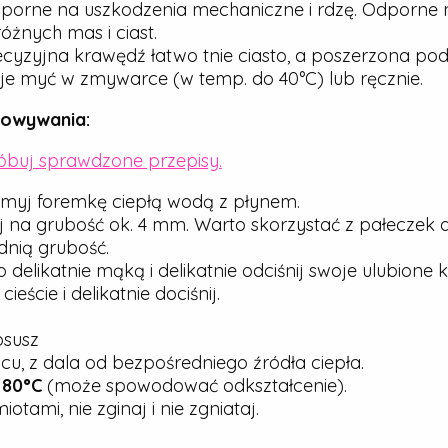
porne na uszkodzenia mechaniczne i rdzę. Odporne n
óżnych mas i ciast.
cyzyjna krawędź łatwo tnie ciasto, a poszerzona pod
e myć w zmywarce (w temp. do 40°C) lub ręcznie.
howywania:
róbuj sprawdzone przepisy.
myj foremkę ciepłą wodą z płynem.
j na grubość ok. 4 mm. Warto skorzystać z pałeczek 
nią grubość.
elikatnie mąką i delikatnie odciśnij swoje ulubione ks
ście i delikatnie dociśnij.
osusz
u, z dala od bezpośredniego źródła ciepła.
j
80°C
(może spowodować odkształcenie).
tami, nie zginaj i nie zgniataj.