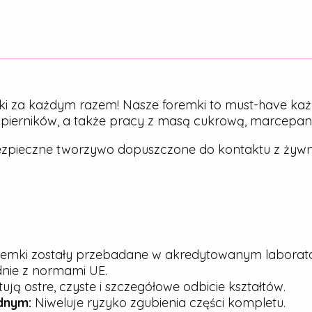
ki za każdym razem! Nasze foremki to must-have każ
, pierników, a także pracy z masą cukrową, marcepa
zpieczne tworzywo dopuszczone do kontaktu z żywn
emki zostały przebadane w akredytowanym laborato
dnie z normami UE.
ją ostre, czyste i szczegółowe odbicie kształtów.
dnym:
Niweluje ryzyko zgubienia części kompletu.