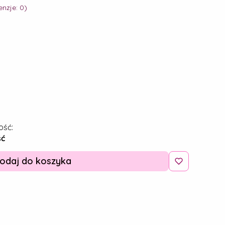
nzje: 0)
ość:
ść
odaj do koszyka