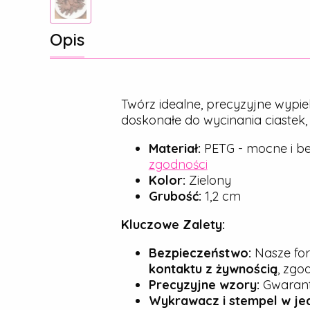
Opis
Twórz idealne, precyzyjne wypie
doskonałe do wycinania ciastek
Materiał:
PETG - mocne i be
zgodności
Kolor:
Zielony
Grubość:
1,2 cm
Kluczowe Zalety:
Bezpieczeństwo:
Nasze for
kontaktu z żywnością
, zgo
Precyzyjne wzory:
Gwarantu
Wykrawacz i stempel w je