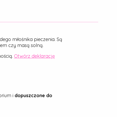
dego miłośnika pieczenia. Są
nem czy masą solną.
ością.
Otwórz deklarację
rium i
dopuszczone do