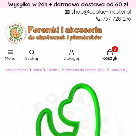
Wysyłka w 24h + darmowa dostawa od 60 zł
📧 shop@cookie-master.pl
📞 737 728 276
Otwórz wyszukiwarkę
Produkty w k
Menu
Szukaj
Zaloguj
Koszyk
Cookie Master
Sklep
Foremki
Foremki do ciastek bajki
Dinozaury