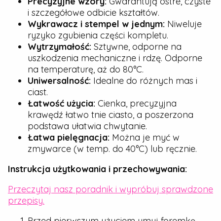
Precyzyjne wzory:
Gwarantują ostre, czyste
i szczegółowe odbicie kształtów.
Wykrawacz i stempel w jednym:
Niweluje
ryzyko zgubienia części kompletu.
Wytrzymałość:
Sztywne, odporne na
uszkodzenia mechaniczne i rdzę. Odporne
na temperaturę, aż do 80°C.
Uniwersalność:
Idealne do różnych mas i
ciast.
Łatwość użycia:
Cienka, precyzyjna
krawędź łatwo tnie ciasto, a poszerzona
podstawa ułatwia chwytanie.
Łatwa pielęgnacja:
Można je myć w
zmywarce (w temp. do 40°C) lub ręcznie.
Instrukcja użytkowania i przechowywania:
Przeczytaj nasz poradnik i wypróbuj sprawdzone
przepisy.
Przed pierwszym użyciem umyj foremkę