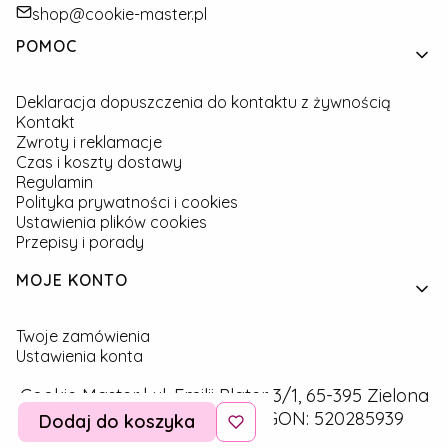
shop@cookie-master.pl
Linki w stopce
POMOC
Deklaracja dopuszczenia do kontaktu z żywnością
Kontakt
Zwroty i reklamacje
Czas i koszty dostawy
Regulamin
Polityka prywatności i cookies
Ustawienia plików cookies
Przepisy i porady
MOJE KONTO
Twoje zamówienia
Ustawienia konta
Cookie Master | ul. Emilii Plater 3/1, 65-395 Zielona
Góra | NIP: 9291757160 | REGON: 520285939
Dodaj do koszyka