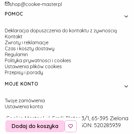
shop@cookie-master.pl
Linki w stopce
POMOC
Deklaracja dopuszczenia do kontaktu z żywnością
Kontakt
Zwroty i reklamacje
Czas i koszty dostawy
Regulamin
Polityka prywatności i cookies
Ustawienia plików cookies
Przepisy i porady
MOJE KONTO
Twoje zamówienia
Ustawienia konta
Cookie Master | ul. Emilii Plater 3/1, 65-395 Zielona
Góra | NIP: 9291757160 | REGON: 520285939
Dodaj do koszyka