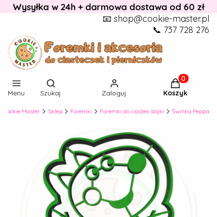
Wysyłka w 24h + darmowa dostawa od 60 zł
📧 shop@cookie-master.pl
📞 737 728 276
Otwórz wyszukiwarkę
Produkty w k
Menu
Szukaj
Zaloguj
Koszyk
Cookie Master
Sklep
Foremki
Foremki do ciastek bajki
Świnka Peppa