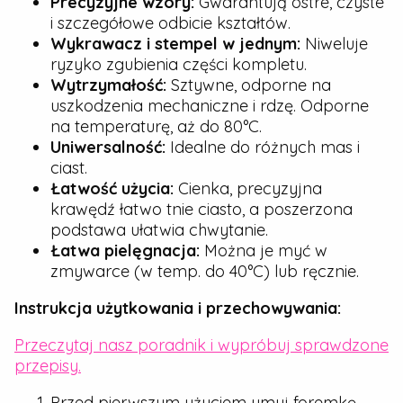
Precyzyjne wzory:
Gwarantują ostre, czyste
i szczegółowe odbicie kształtów.
Wykrawacz i stempel w jednym:
Niweluje
ryzyko zgubienia części kompletu.
Wytrzymałość:
Sztywne, odporne na
uszkodzenia mechaniczne i rdzę. Odporne
na temperaturę, aż do 80°C.
Uniwersalność:
Idealne do różnych mas i
ciast.
Łatwość użycia:
Cienka, precyzyjna
krawędź łatwo tnie ciasto, a poszerzona
podstawa ułatwia chwytanie.
Łatwa pielęgnacja:
Można je myć w
zmywarce (w temp. do 40°C) lub ręcznie.
Instrukcja użytkowania i przechowywania:
Przeczytaj nasz poradnik i wypróbuj sprawdzone
przepisy.
Przed pierwszym użyciem umyj foremkę