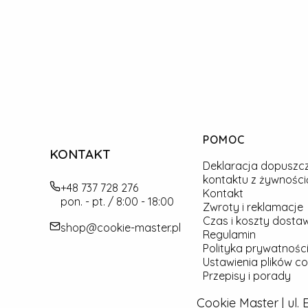
Linki w stopce
POMOC
KONTAKT
Deklaracja dopuszc
kontaktu z żywności
+48 737 728 276
Kontakt
pon. - pt. / 8:00 - 18:00
Zwroty i reklamacje
Czas i koszty dosta
shop@cookie-master.pl
Regulamin
Polityka prywatności
Ustawienia plików co
Przepisy i porady
Cookie Master | ul.