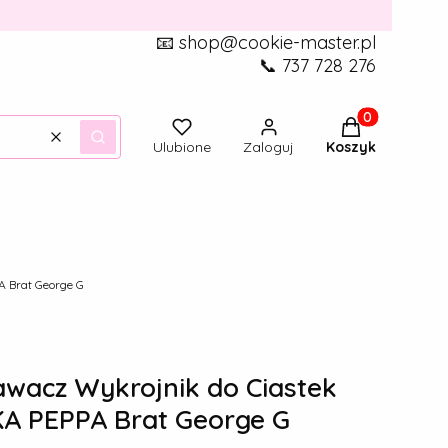
📧 shop@cookie-master.pl
📞 737 728 276
Produkty w ko
Wyczyść
Szukaj
Ulubione
Zaloguj
Koszyk
 Brat George G
acz Wykrojnik do Ciastek
A PEPPA Brat George G