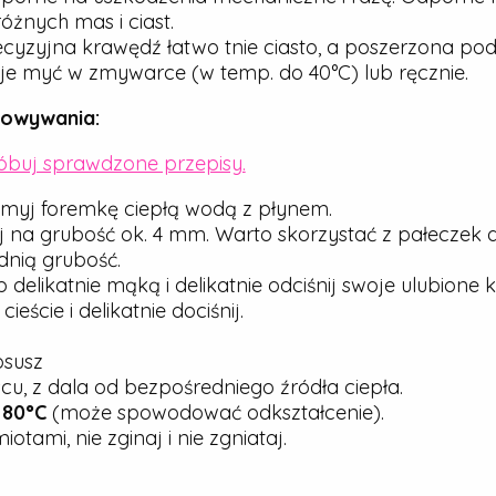
óżnych mas i ciast.
cyzyjna krawędź łatwo tnie ciasto, a poszerzona pod
e myć w zmywarce (w temp. do 40°C) lub ręcznie.
howywania:
róbuj sprawdzone przepisy.
myj foremkę ciepłą wodą z płynem.
j na grubość ok. 4 mm. Warto skorzystać z pałeczek 
nią grubość.
elikatnie mąką i delikatnie odciśnij swoje ulubione ks
ście i delikatnie dociśnij.
osusz
u, z dala od bezpośredniego źródła ciepła.
j
80°C
(może spowodować odkształcenie).
tami, nie zginaj i nie zgniataj.