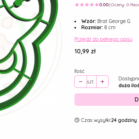
0.00
(Oceny: 0 Rece
Wzór:
Brat George G
Rozmiar:
8 cm
Przejdź do pełnego opisu
Cena
10,99 zł
Ilość
Dostępn
szt.
duża ilo
D
Czas wysyłki:
24 godziny