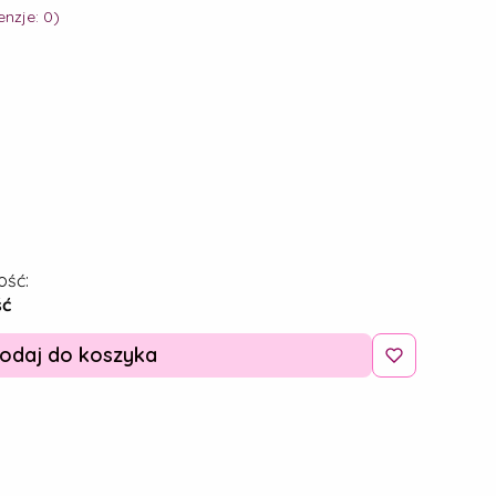
nzje: 0)
ość:
ść
odaj do koszyka