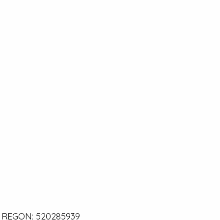
0 | REGON: 520285939