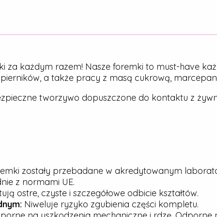
ki za każdym razem! Nasze foremki to must-have każ
, pierników, a także pracy z masą cukrową, marcepa
zpieczne tworzywo dopuszczone do kontaktu z żywn
emki zostały przebadane w akredytowanym laborato
dnie z normami UE.
ją ostre, czyste i szczegółowe odbicie kształtów.
dnym:
Niweluje ryzyko zgubienia części kompletu.
porne na uszkodzenia mechaniczne i rdzę. Odporne n