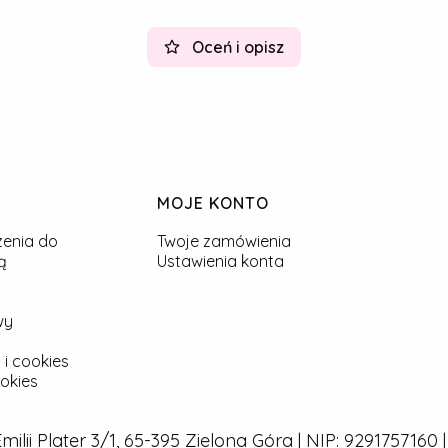
Oceń i opisz
MOJE KONTO
zenia do
Twoje zamówienia
ą
Ustawienia konta
wy
 i cookies
okies
 Emilii Plater 3/1, 65-395 Zielona Góra | NIP: 929175716