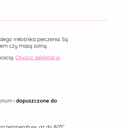
dego miłośnika pieczenia. Są
nem czy masą solną.
ością.
Otwórz deklarację
rium i
dopuszczone do
a temperaturę, aż do 80°C.