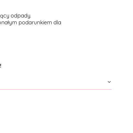
jący odpady.
konałym podarunkiem dla
!