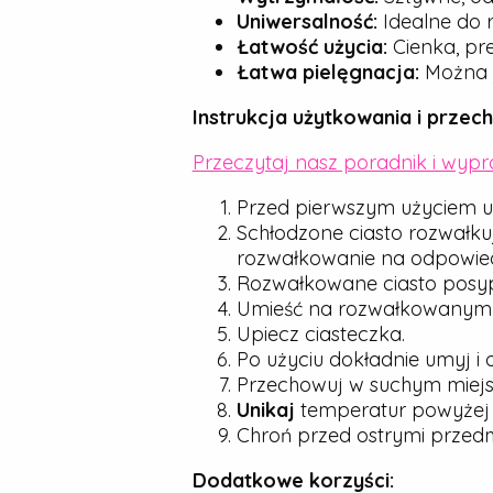
Uniwersalność:
Idealne do r
Łatwość użycia:
Cienka, pre
Łatwa pielęgnacja:
Można j
Instrukcja użytkowania i przec
Przeczytaj nasz poradnik i wyp
Przed pierwszym użyciem u
Schłodzone ciasto rozwałku
rozwałkowanie na odpowied
Rozwałkowane ciasto posyp d
Umieść na rozwałkowanym cie
Upiecz ciasteczka.
Po użyciu dokładnie umyj i 
Przechowuj w suchym miejsc
Unikaj
temperatur powyże
Chroń przed ostrymi przedmio
Dodatkowe korzyści: