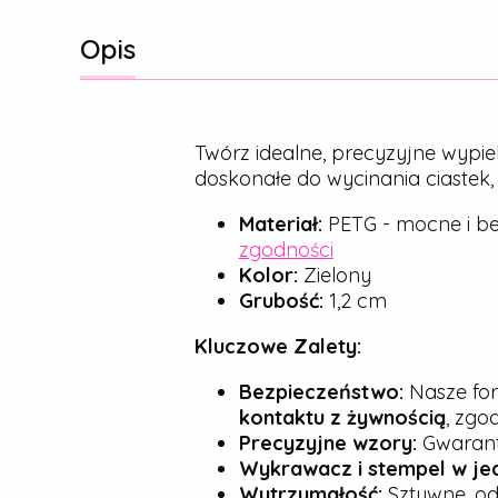
Opis
Twórz idealne, precyzyjne wypie
doskonałe do wycinania ciastek
Materiał:
PETG - mocne i be
zgodności
Kolor:
Zielony
Grubość:
1,2 cm
Kluczowe Zalety:
Bezpieczeństwo:
Nasze for
kontaktu z żywnością
, zgo
Precyzyjne wzory:
Gwarantu
Wykrawacz i stempel w je
Wytrzymałość:
Sztywne, od